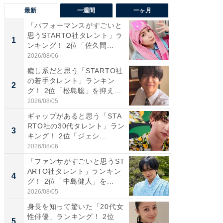
最新
一週間
一ヶ月
「パフォーマンスがすごいと
「癒し系
思うSTARTO社タレント」ラ
タレント
1
1
ンキング！ 2位「佐久間...
「井ノ原
2026/08/06
2026/08/0
癒し系だと思う「STARTO社
癒し系だ
の若手タレント」ランキン
の若手
2
2
グ！ 2位「松島聡」を抑え...
グ！ 2
2026/08/05
2026/08/0
ギャップがあると思う「STA
ギャップ
RTO社の30代タレント」ラン
RTO社
3
3
キング！ 2位「ジェシ...
キング！
2026/08/06
2026/08/0
「ファンサがすごいと思うST
「世界で
ARTO社タレント」ランキン
ARTO
4
4
グ！ 2位「中島健人」を...
グ！ 2
2026/08/05
2026/08/0
身長を知って驚いた「20代女
身長を知
性俳優」ランキング！ 2位
性俳優」
5
5