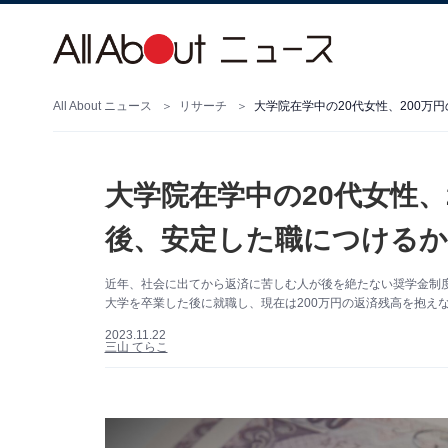
All About ニュース
リサーチ
大学院在学中の20代女性、
後、安定した職につけるか
近年、社会に出てから返済に苦しむ人が後を絶たない奨学金制
大学を卒業した後に就職し、現在は200万円の返済残高を抱え
2023.11.22
三山 てらこ