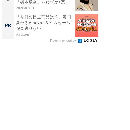
「橋本環奈」をわずか1票
「鈴木
差...
倒...
2026/07/10
2026/08/0
「今日の目玉商品は？」毎日
専門家
変わるAmazonタイムセール
カラダ
PR
PR
が見逃せない
Amazon
森永乳業
Recommended by