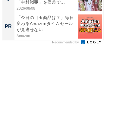
「中村嶺亜」を僅差で...
ンキング
2026/08/08
2026/08/0
「今日の目玉商品は？」毎日
一橋・
変わるAmazonタイムセール
らが語
PR
PR
が見逃せない
貫教育
Amazon
一橋大学
Recommended by