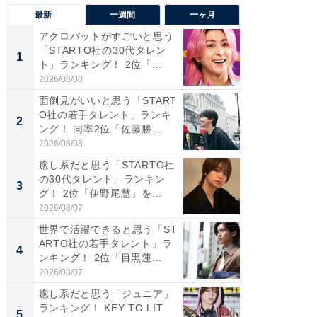
最新
一週間
一ヶ月
アクロバットがすごいと思う
癒し系だ
「STARTO社の30代タレン
の若手
1
1
ト」ランキング！ 2位「...
グ！ 2
2026/08/08
2026/08/0
面倒見がいいと思う「START
癒し系だ
O社の若手タレント」ランキ
の30代
2
2
ング！ 同率2位「佐藤勝...
グ！ 2
2026/08/08
2026/08/0
癒し系だと思う「STARTO社
「パフ
の30代タレント」ランキン
思うST
3
3
グ！ 2位「伊野尾慧」を...
ンキング
2026/08/07
2026/08/0
世界で活躍できると思う「ST
ギャップ
ARTO社の若手タレント」ラ
RTO社
4
4
ンキング！ 2位「目黒蓮...
キング！
2026/08/07
2026/08/0
癒し系だと思う「ジュニア」
世界で活
ランキング！ KEY TO LIT
ARTO
5
5