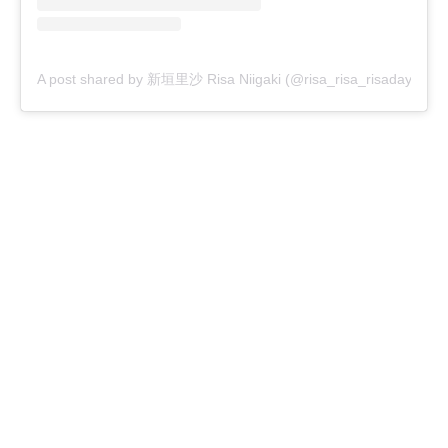
A post shared by 新垣里沙 Risa Niigaki (@risa_risa_risadayo)