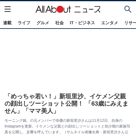
連載
ライフ
グルメ
社会
IT・ビジネス
エンタメ
リサ
「めっちゃ若い！」新垣里沙、イケメン父親
の顔出しツーショット公開！ 「63歳にみえま
せん」「ママ美人」
モーニング娘。の元メンバーで俳優の新垣里沙さんは11月12日、自身の
Instagramを更新。イケメンな父親との顔出しツーショットと幼少期の家族写
真を公開し、反響を呼んでいます。（サムネイル画像出典：新垣里沙さん公