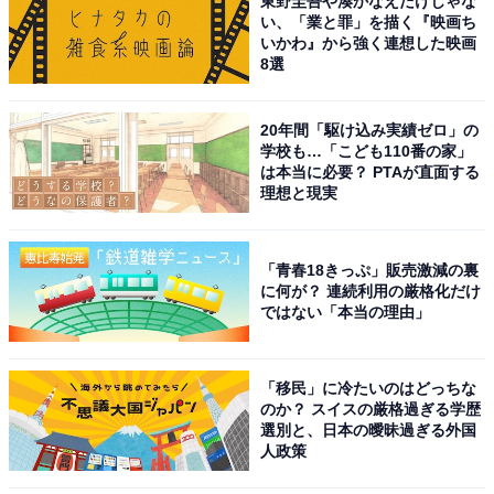
東野圭吾や湊かなえだけじゃな
い、「業と罪」を描く『映画ち
いかわ』から強く連想した映画
8選
20年間「駆け込み実績ゼロ」の
学校も…「こども110番の家」
は本当に必要？ PTAが直面する
理想と現実
「青春18きっぷ」販売激減の裏
に何が？ 連続利用の厳格化だけ
ではない「本当の理由」
「移民」に冷たいのはどっちな
のか？ スイスの厳格過ぎる学歴
選別と、日本の曖昧過ぎる外国
人政策