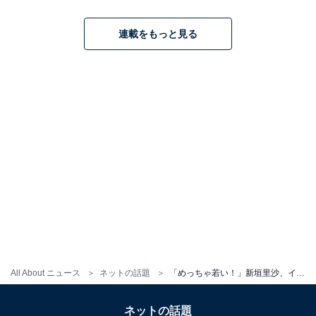
連載をもっと見る
All About ニュース
ネットの話題
「めっちゃ若い！」新垣里沙、イケメン父親の顔出しツーショット公開！ 「63歳にみえません」「ママ美人」
ネットの話題