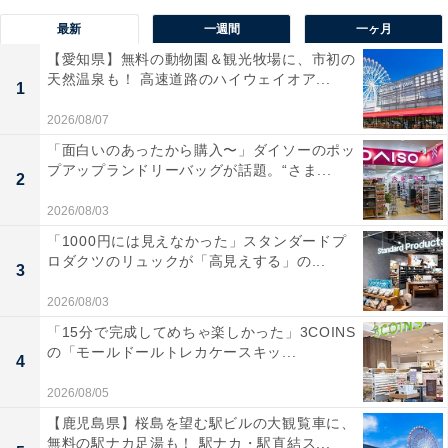
最新
一週間
一ヶ月
【愛知県】無料の動物園＆観光牧場に、市初の
天然温泉も！ 高速道路のハイウェイオア...
1
2026/08/07
「面白いのあったから購入〜」ダイソーのポッ
プアップランドリーバッグが話題。“さま...
2
2026/08/03
「1000円には見えなかった」スタンダードプ
ロダクツのリュックが「高見えする」の...
3
2026/08/03
「15分で完成してめちゃ楽しかった」3COINS
の「モールドールトレカケースキッ...
4
2026/08/05
【鹿児島県】桜島を望む駅ビルの大観覧車に、
無料の駅ナカ足湯も！ 駅ナカ・駅直結ス...