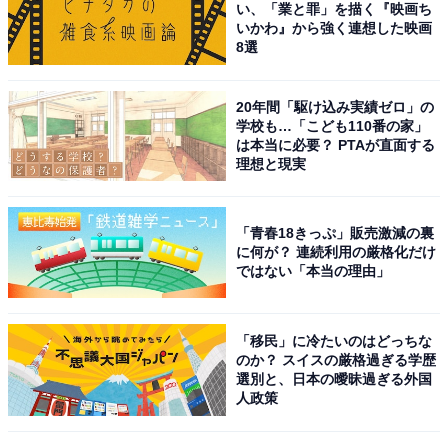
い、「業と罪」を描く『映画ち
いかわ』から強く連想した映画
8選
20年間「駆け込み実績ゼロ」の
学校も…「こども110番の家」
は本当に必要？ PTAが直面する
理想と現実
「青春18きっぷ」販売激減の裏
に何が？ 連続利用の厳格化だけ
ではない「本当の理由」
こちらもおすすめ
「移民」に冷たいのはどっちな
のか？ スイスの厳格過ぎる学歴
【500人に聞いた】すき焼きは「煮る派」？ そ
選別と、日本の曖昧過ぎる外国
れとも「焼く派」？【2023年調査結果】
人政策