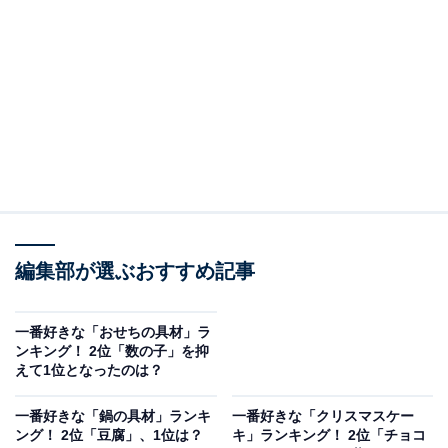
ます。出汁を染み込ませたあとのたまごはとても美味し
く、とりこになってしまう人も多いのではないでしょう
か。「半熟」にしたり「固ゆで」にしたり工夫している
人もいるでしょう。
アンケートの自由回答欄では、「黄身を出汁で溶かして
食べるとおいしい」と、それぞれの好みでたまごを味わ
っているコメントが見受けられました。
編集部が選ぶおすすめ記事
「黄身を出汁で溶かして食べるのがおいしいから」（大
阪府／30代女性）、「おでんつゆに黄身の部分を絡めて
食べるのがおいしい」（山形県／40代女性）、「カラシ
一番好きな「おせちの具材」ラ
ンキング！ 2位「数の子」を抑
をつけて食べるのが好き」（石川県／40代女性）、「黄
えて1位となったのは？
身を溶かしながら柚子胡椒で食べるのがおいしい」（熊
本県／30代女性）などの回答が寄せられています。
一番好きな「鍋の具材」ランキ
一番好きな「クリスマスケー
ング！ 2位「豆腐」、1位は？
キ」ランキング！ 2位「チョコ