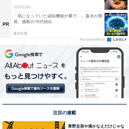
感が良い」（福岡県／40代男性）などの回答が寄せられ
2025/11/07
ています。
「気になっていた認知機能が菌で…」森永が開
発。感動の70代続出
PR
※回答者コメントは原文ママです
森永乳業
Recommended by
この記事の筆者：長谷川 優人
1990年生まれ。30代突入と同時期に未経験でライター業
を開始。日常系アニメと車好き。女性声優さんにも関心
をもち個人的にイベントへ参加している。現在の所有車
はスズキ ワゴンR（MH95S）。各地のアニメ作品の舞台
となった場所を聖地巡礼すべくドライブに出かける。
10位までの全ランキング結果を見
次ページ
注目の連載
る
東野圭吾や湊かなえだけじゃな