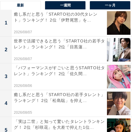
最新
一週間
一ヶ月
でんの鍋に入れるのではなく、「下ゆで」を済ませた状
癒し系だと思う「STARTO社の30代タレン
態の大根を入れることが、おいしいおでんを作るポイン
ト」ランキング！ 2位「伊野尾慧」を...
1
トとなっています。
2026/08/07
さらに、皮は厚めにむいて面取りをしたり、隠し包丁を
世界で活躍できると思う「STARTO社の若手タ
レント」ランキング！ 2位「目黒蓮...
入れたりすると、出汁が染み込みやすくなるようです。
2
2026/08/07
アンケートの自由回答欄では、「大根はおでんに欠かせ
「パフォーマンスがすごいと思うSTARTO社タ
ない」とのコメントが見受けられました。
レント」ランキング！ 2位「佐久間...
3
2026/08/06
「おでんの出汁がしみしみの大根は、寒い冬にはかかせ
癒し系だと思う「STARTO社の若手タレント」
ないと思う」（滋賀県／20代女性）、「時間をかけて煮
ランキング！ 2位「松島聡」を抑え...
4
込むほど出汁を吸った大根が一番おいしいと思う」（香
2026/08/05
川県／30代女性）、「味が染みた大根にカラシをつけて
「実は二世」と知って驚いたタレントランキン
食べるのが一番楽しみ」（大阪府／20代女性）、「めち
グ！ 2位「杉咲花」を大差で抑えた1位...
5
ゃくちゃ柔らかくて、口の中でホロッととろけていく食