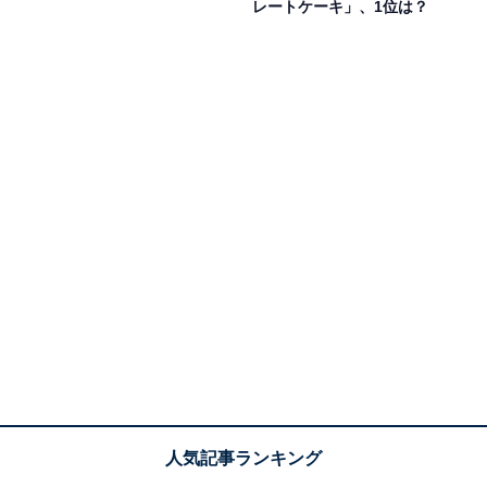
レートケーキ」、1位は？
1位：大根
1位は「大根」でした。
おでんに大根は欠かせないですよね。生野菜の状態でお