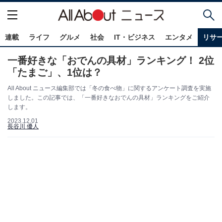
連載
ライフ
グルメ
社会
IT・ビジネス
エンタメ
リサ
一番好きな「おでんの具材」ランキング！ 2位
「たまご」、1位は？
All About ニュース編集部では「冬の食べ物」に関するアンケート調査を実施
しました。この記事では、「一番好きなおでんの具材」ランキングをご紹介
します。
2023.12.01
長谷川 優人