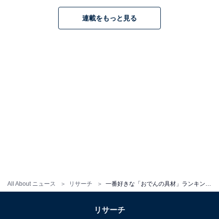
連載をもっと見る
1
2
All About ニュース
リサーチ
一番好きな「おでんの具材」ランキング！ 2位「たまご」、1位は？
リサーチ