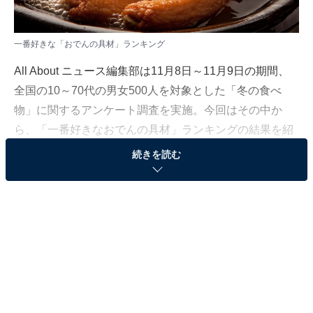
一番好きな「おでんの具材」ランキング
All About ニュース編集部は11月8日～11月9日の期間、
全国の10～70代の男女500人を対象とした「冬の食べ
物」に関するアンケート調査を実施。今回はその中か
ら、「一番好きなおでんの具材」ランキングの結果を紹
介します。
続きを読む
＞10位までの全ランキング結果を見る
2位：たまご
2位は「たまご」でした。
ゆでたたまごをおでん用の鍋に入れて、じっくり煮込み