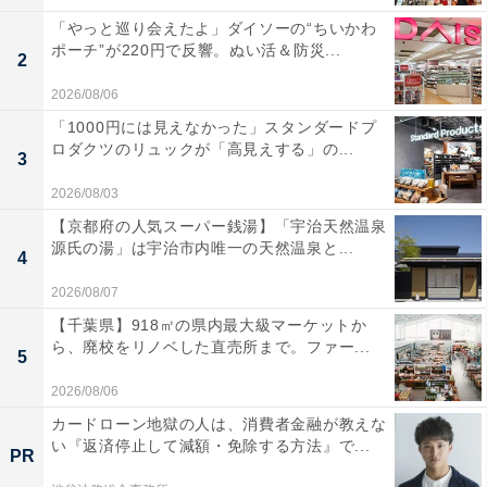
「やっと巡り会えたよ」ダイソーの“ちいかわ
ポーチ”が220円で反響。ぬい活＆防災...
2
2026/08/06
「1000円には見えなかった」スタンダードプ
ロダクツのリュックが「高見えする」の...
3
2026/08/03
【京都府の人気スーパー銭湯】「宇治天然温泉
源氏の湯」は宇治市内唯一の天然温泉と...
4
2026/08/07
【千葉県】918㎡の県内最大級マーケットか
ら、廃校をリノベした直売所まで。ファー...
5
2026/08/06
カードローン地獄の人は、消費者金融が教えな
い『返済停止して減額・免除する方法』で...
PR