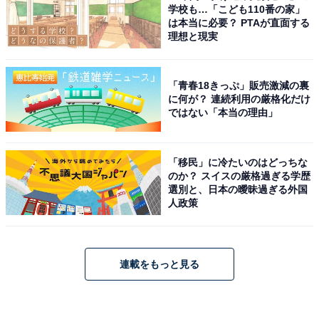
学校も…「こども110番の家」
は本当に必要？ PTAが直面する
理想と現実
「青春18きっぷ」販売激減の裏
に何が？ 連続利用の厳格化だけ
ではない「本当の理由」
「移民」に冷たいのはどっちな
のか？ スイスの厳格過ぎる学歴
選別と、日本の曖昧過ぎる外国
人政策
連載をもっと見る