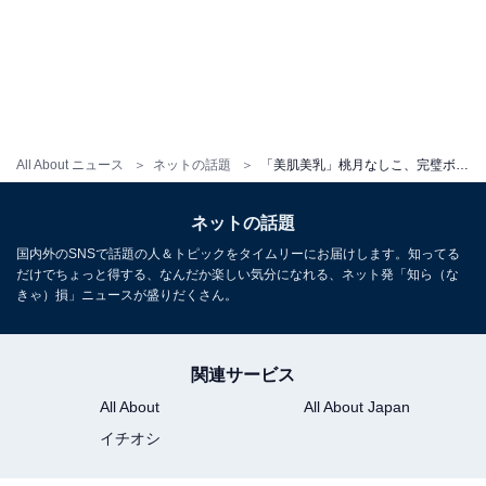
All About ニュース
ネットの話題
「美肌美乳」桃月なしこ、完璧ボディ際立つセクシーショットを披露！ 「スタイル抜群」
ネットの話題
国内外のSNSで話題の人＆トピックをタイムリーにお届けします。知ってる
だけでちょっと得する、なんだか楽しい気分になれる、ネット発「知ら（な
きゃ）損」ニュースが盛りだくさん。
関連サービス
All About
All About Japan
イチオシ