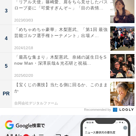
「リアル天使」篠崎愛、肩をちら見せしたバス
ローブ姿に「可愛すぎんぞ～」「目の表情...
3
2023/03/03
「めちゃめちゃ豪華」木梨憲武、「第1回 最強
芸能ゴルフ選手権トーナメント」出場メ...
4
2024/12/18
「最高な集まり」木梨憲武、奈緒の誕生日をS
now Man・深澤辰哉＆光石研と祝福...
5
2025/02/20
【宝くじの裏技】当たる側に回るか、このまま
か
PR
合同会社デジタルファーム
Recommended by