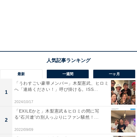
最新
一週間
一ヶ月
「うわすごい豪華メンバー」木梨憲武、ヒロミ
へ「連絡ください！」呼び掛ける。ISS...
1
2024/10/17
「EXILEかと」木梨憲武＆ヒロミの間に写
る“石川遼”の別人っぷりにファン騒然！...
2
2022/09/09