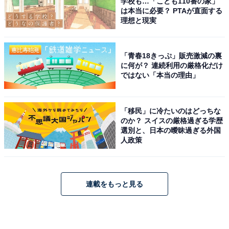
学校も…「こども110番の家」
は本当に必要？ PTAが直面する
理想と現実
「青春18きっぷ」販売激減の裏
に何が？ 連続利用の厳格化だけ
ではない「本当の理由」
「移民」に冷たいのはどっちな
のか？ スイスの厳格過ぎる学歴
選別と、日本の曖昧過ぎる外国
人政策
連載をもっと見る