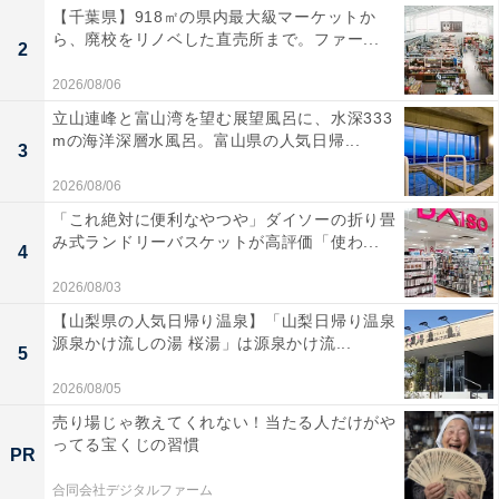
【千葉県】918㎡の県内最大級マーケットか
ら、廃校をリノベした直売所まで。ファー...
2
2026/08/06
立山連峰と富山湾を望む展望風呂に、水深333
mの海洋深層水風呂。富山県の人気日帰...
3
2026/08/06
「これ絶対に便利なやつや」ダイソーの折り畳
み式ランドリーバスケットが高評価「使わ...
4
2026/08/03
【山梨県の人気日帰り温泉】「山梨日帰り温泉
源泉かけ流しの湯 桜湯」は源泉かけ流...
5
2026/08/05
売り場じゃ教えてくれない！当たる人だけがや
ってる宝くじの習慣
PR
合同会社デジタルファーム