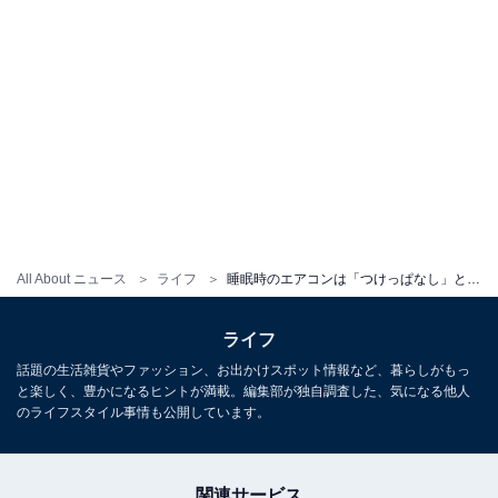
All About ニュース
ライフ
睡眠時のエアコンは「つけっぱなし」と「小まめに消す」のでどちらが節電？【家電の専門家が解説】
ライフ
話題の生活雑貨やファッション、お出かけスポット情報など、暮らしがもっ
と楽しく、豊かになるヒントが満載。編集部が独自調査した、気になる他人
のライフスタイル事情も公開しています。
関連サービス