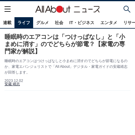
連載
ライフ
グルメ
社会
IT・ビジネス
エンタメ
リサ
睡眠時のエアコンは「つけっぱなし」と「小
まめに消す」のでどちらが節電？【家電の専
門家が解説】
睡眠時のエアコンはつけっぱなしと小まめに消すのでどちらが節電になるの
か、家電エバンジェリストで「All About」デジタル・家電ガイドの安蔵靖志
が回答します。
2023.12.02
安蔵 靖志