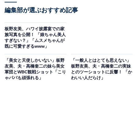
編集部が選ぶおすすめ記事
板野友美、ハワイ披露宴での家
族写真を公開！ 「娘ちゃん美人
すぎない？」「ムスメちゃんが
既に可愛すぎるwww」
「美女と天使しかいない」板野
「一般人とはとても思えない」
友美、夫・高橋奎二の妹ら美女
板野友美、夫・高橋奎二の実妹
軍団とWBC観戦ショット「こり
とのツーショットに反響！ 「か
ゃパパも頑張れる」
わいい人だらけ」