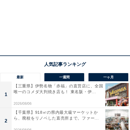
最新
一週間
一ヶ月
【三重県】伊勢名物「赤福」の直営店に、全国
唯一のコメダ大判焼き店も！ 東名阪・伊...
1
2026/08/06
【千葉県】918㎡の県内最大級マーケットか
ら、廃校をリノベした直売所まで。ファー...
2