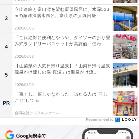
2026/08/06
立山連峰と富山湾を望む展望風呂に、水深333
mの海洋深層水風呂。富山県の人気日帰...
3
2026/08/06
「これ絶対に便利なやつや」ダイソーの折り畳
み式ランドリーバスケットが高評価「使わ...
4
2026/08/03
【山梨県の人気日帰り温泉】「山梨日帰り温泉
源泉かけ流しの湯 桜湯」は源泉かけ流...
5
2026/08/05
「宝くじ、運じゃなかった」当たる人は“同じ
こと”してる
PR
合同会社デジタルファーム
Recommended by