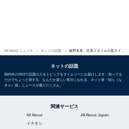
All About ニュース
ネットの話題
板野友美、圧巻スタイルの黒タイツコーデ披露！ 「ミニスカ友ちんの美しい足」「あしっほそぉ〜っ」
ネットの話題
国内外のSNSで話題の人＆トピックをタイムリーにお届けします。知ってる
だけでちょっと得する、なんだか楽しい気分になれる、ネット発「知ら（な
きゃ）損」ニュースが盛りだくさん。
関連サービス
All About
All About Japan
イチオシ