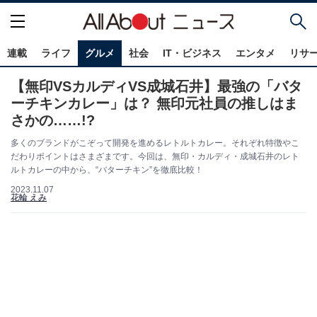
連載
ライフ
グルメ
社会
IT・ビジネス
エンタメ
リサ
【無印VSカルディVS成城石井】最強の「バタ
ーチキンカレー」は？ 無印元社員の推しはま
さかの……!?
多くのブランドがこぞって開発を進めるレトルトカレー。それぞれ特徴やこ
だわりポイントはさまざまです。今回は、無印・カルディ・成城石井のレト
ルトカレーの中から、“バターチキン”を徹底比較！
2023.11.07
花輪 えみ