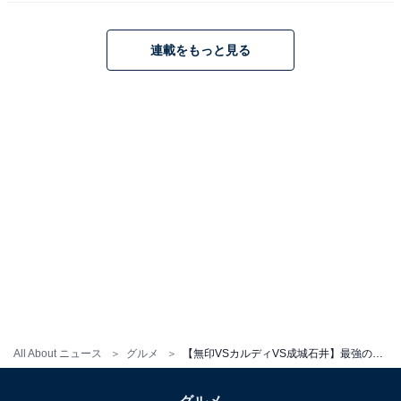
カルディ「インドカレー バターチキン」
連載をもっと見る
■基本情報
・価格：378円（税込）
・内容量：180グラム
■推し！ポイント
・香り高く、オリジナルに調合されたスパイスがアクセ
ント！
・ココナツミルクのコクを、しっかりと味わえる
■惜し〜ポイント
・具材は、お肉2切れのみ。ガッツリ食べたい人はトッ
ピングもおすすめ
All About ニュース
グルメ
【無印VSカルディVS成城石井】最強の「バターチキンカレー」は？ 無印元社員の推しはまさかの……!?