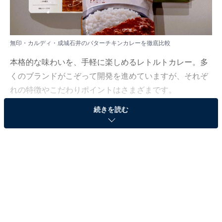
無印・カルディ・成城石井のバターチキンカレーを徹底比較
本格的な味わいを、手軽に楽しめるレトルトカレー。多
くのブランドがこぞって開発を進めていますが、それぞ
れの特徴やこだわりポイントはさまざまです。
続きを読む
今回は「無印良品」「カルディコーヒーファーム（以
下、カルディ）」「成城石井」のレトルト“バターチキ
ン”カレーを徹底比較！ 筆者が気に入った推したいポイ
ントと、ここだけ惜しい！と感じたポイントをそれぞれ
まとめました。
※商品価格、賞味期限は記事執筆時（2023年11月6日）
のものです