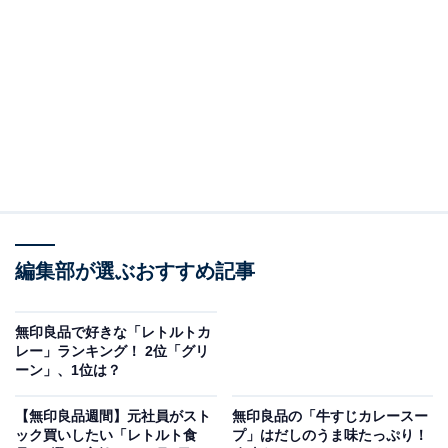
無印良品「素材を生かしたカレー バターチキン」
編集部が選ぶおすすめ記事
無印良品で好きな「レトルトカ
レー」ランキング！ 2位「グリ
ーン」、1位は？
無印良品「素材を生かしたカレー バターチキン」
【無印良品週間】元社員がスト
無印良品の「牛すじカレースー
■基本情報
ック買いしたい「レトルト食
プ」はだしのうま味たっぷり！