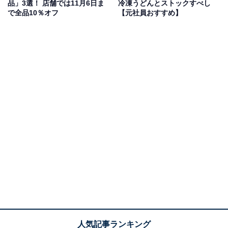
品」3選！ 店舗では11月6日ま
冷凍うどんとストックすべし
・価格：390円（税込）
で全品10％オフ
【元社員おすすめ】
・内容量：180グラム
■推し！ ポイント
・ギーによる“バター感”が以前よりアップ！ 程よい甘み
もあり食べやすい
・3種類ブレンドされた、トマトの酸味とうま味が効い
ている
■惜し〜ポイント
・お肉がややパサついている……？