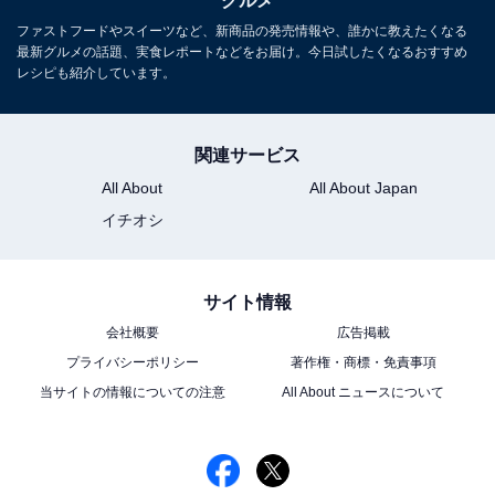
グルメ
ファストフードやスイーツなど、新商品の発売情報や、誰かに教えたくなる
最新グルメの話題、実食レポートなどをお届け。今日試したくなるおすすめ
レシピも紹介しています。
関連サービス
All About
All About Japan
イチオシ
サイト情報
スパイシーさ＆コクのある甘さが特徴のカルディのバターチキン
会社概要
広告掲載
カルディオリジナルの箱入りレトルトカレーシリーズ。
プライバシーポリシー
著作権・商標・免責事項
こちらもトマトの酸味とバターや生クリームのコクなど
当サイトの情報についての注意
All About ニュースについて
が特徴のカレーでした。
ポイントは、オリジナルにブレンドされたスパイス。今