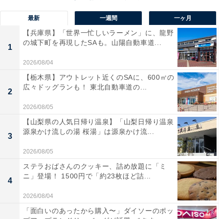
最新
一週間
一ヶ月
【兵庫県】「世界一忙しいラーメン」に、龍野
の城下町を再現したSAも。山陽自動車道...
1
2026/08/04
【栃木県】アウトレット近くのSAに、600㎡の
広々ドッグランも！ 東北自動車道の...
2
トマトの酸味とうま味が効いた無印良品のバターチキンカレー
2026/08/05
無印良品の代表的な商品ともいえる「バターチキンカレ
【山梨県の人気日帰り温泉】「山梨日帰り温泉
ー」。筆者自身、この3社では最も多く食べているレト
源泉かけ流しの湯 桜湯」は源泉かけ流...
3
ルトカレーです。
2026/08/05
ステラおばさんのクッキー、詰め放題に「ミ
これまで数度リニューアルをしていますが、一時は
ニ」登場！ 1500円で「約23枚ほど詰...
4
「え、トマトカレーだっけ……？」というコメントが多
く寄せられるほどにトマト感を強めていました。そのト
2026/08/04
マト感がバランスよく調和され、まろやかな味わいにシ
「面白いのあったから購入〜」ダイソーのポッ