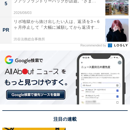
プアップランドリーバッグが話題。“さま...
フトしているのを感じます。
5
2026/08/03
ただ、お肉が比較的パサパサしていたのがやや残念。し
リボ地獄から抜け出したい人は、返済を3～6
かし、全体的な味わいは申し分なく、いつ食べても安心
ヶ月停止して『大幅に減額してから返済す...
PR
できる常備したいアイテムだと改めて感じました。
渋谷法務総合事務所
Recommended by
【こちらも読む→
無印の「レトルトカレー」ランキング！
】
注目の連載