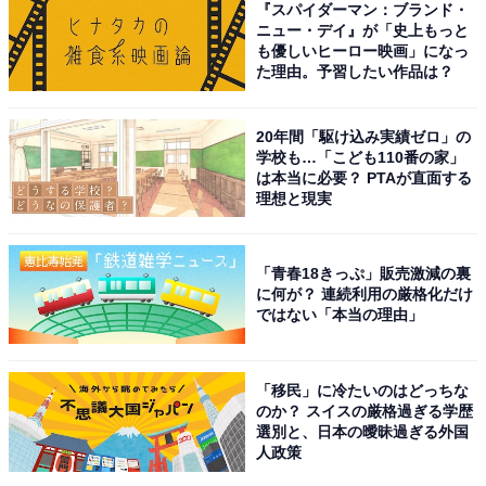
『スパイダーマン：ブランド・
ニュー・デイ』が「史上もっと
も優しいヒーロー映画」になっ
た理由。予習したい作品は？
20年間「駆け込み実績ゼロ」の
カルディ「インドカレー バターチキン」
学校も…「こども110番の家」
は本当に必要？ PTAが直面する
理想と現実
「青春18きっぷ」販売激減の裏
に何が？ 連続利用の厳格化だけ
ではない「本当の理由」
「移民」に冷たいのはどっちな
のか？ スイスの厳格過ぎる学歴
選別と、日本の曖昧過ぎる外国
人政策