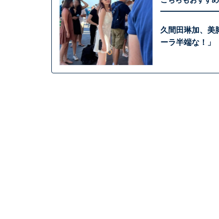
久間田琳加、美
ーラ半端な！」