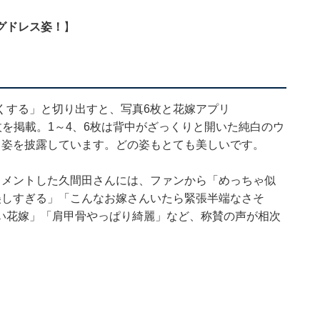
グドレス姿！
】
くする」と切り出すと、写真6枚と花嫁アプリ
像1枚を掲載。1～4、6枚は背中がざっくりと開いた純白のウ
ス姿を披露しています。どの姿もとても美しいです。
コメントした久間田さんには、ファンから「めっちゃ似
美しすぎる」「こんなお嫁さんいたら緊張半端なさそ
い花嫁」「肩甲骨やっぱり綺麗」など、称賛の声が相次