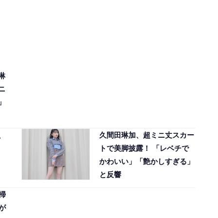
琳
ニ
」
、
久間田琳加、超ミニ丈スカー
トで美脚披露！ 「レベチで
かわいい」「艶かしすぎる」
と反響
掃
が