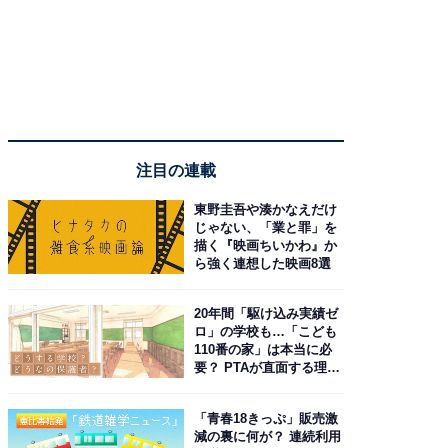
注目の連載
東野圭吾や湊かなえだけ
じゃない、「業と罪」を
描く『映画ちいかわ』か
ら強く連想した映画8選
20年間「駆け込み実績ゼ
ロ」の学校も…「こども
110番の家」は本当に必
要？ PTAが直面する理想
と現実
「青春18きっぷ」販売激
減の裏に何が？ 連続利用