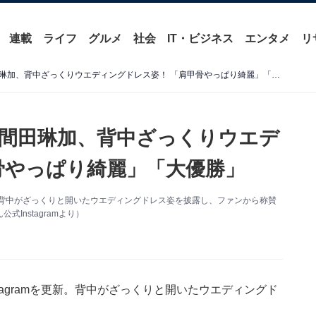
連載
ライフ
グルメ
社会
IT・ビジネス
エンタメ
リ
「世界一かわいい花嫁」久間田琳加、背中ざっくりウエディングドレス姿！ 「肩甲骨やっぱり綺麗」「大優勝」
間田琳加、背中ざっくりウエデ
骨やっぱり綺麗」「大優勝」
更新。背中がざっくりと開いたウエディングドレス姿を披露し、ファンから称賛
Instagramより）
tagramを更新。背中がざっくりと開いたウエディングド