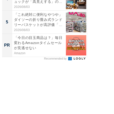
ュックが「高見えする」の...
00円で「
2026/08/03
2026/08/0
「これ絶対に便利なやつや」
立山連
ダイソーの折り畳み式ランド
風呂に、
5
5
リーバスケットが高評価「使
層水風
わ...
帰...
2026/08/03
2026/08/0
「今日の目玉商品は？」毎日
GOETH
変わるAmazonタイムセール
を組み
PR
PR
が見逃せない
Amazon
FINCHI o
Recommended by