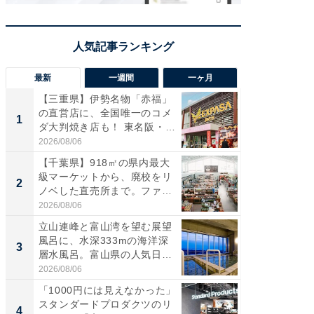
最新
一週間
一ヶ月
【三重県】伊勢名物「赤福」
【兵庫
の直営店に、全国唯一のコメ
ーメン
1
1
ダ大判焼き店も！ 東名阪・
再現した
伊...
道...
2026/08/06
2026/08/0
【千葉県】918㎡の県内最大
【三重
級マーケットから、廃校をリ
の直営
2
2
ノベした直売所まで。ファ
ダ大判焼
ー...
伊...
2026/08/06
2026/08/0
立山連峰と富山湾を望む展望
【千葉県
風呂に、水深333mの海洋深
級マー
3
3
層水風呂。富山県の人気日
ノベし
帰...
ー...
2026/08/06
2026/08/0
「1000円には見えなかった」
ステラ
スタンダードプロダクツのリ
詰め放題
4
4