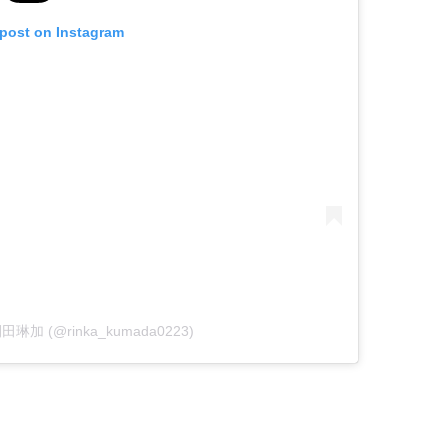
 post on Instagram
久間田琳加 (@rinka_kumada0223)