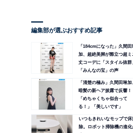
編集部が選ぶおすすめ記事
「184cmになった」久間田
加、超絶美脚が際立つ超ミ
丈コーデに「スタイル抜群
「みんなの宝」の声
「清楚の極み」久間田琳加
暗髪の新ヘア披露で反響！
「めちゃくちゃ似合って
る！」「美しいです」
いつもきれいなモップで床
除。ロボット掃除機の進化