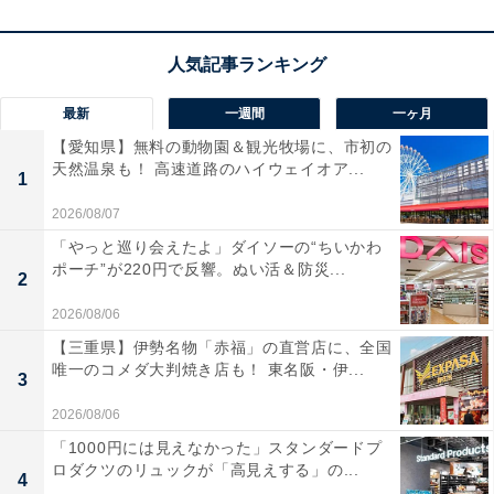
最新
一週間
一ヶ月
【愛知県】無料の動物園＆観光牧場に、市初の
天然温泉も！ 高速道路のハイウェイオア...
1
2026/08/07
「やっと巡り会えたよ」ダイソーの“ちいかわ
ポーチ”が220円で反響。ぬい活＆防災...
2
2026/08/06
【三重県】伊勢名物「赤福」の直営店に、全国
唯一のコメダ大判焼き店も！ 東名阪・伊...
3
2026/08/06
「1000円には見えなかった」スタンダードプ
ロダクツのリュックが「高見えする」の...
4