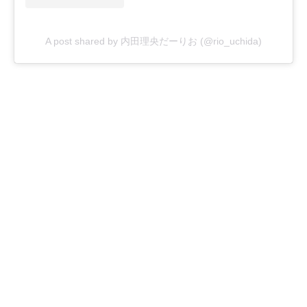
A post shared by 内田理央だーりお (@rio_uchida)