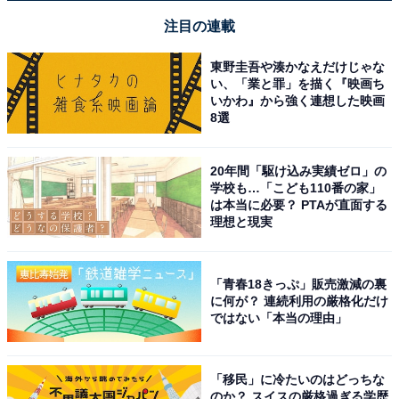
注目の連載
東野圭吾や湊かなえだけじゃな
い、「業と罪」を描く『映画ち
いかわ』から強く連想した映画
8選
20年間「駆け込み実績ゼロ」の
学校も…「こども110番の家」
は本当に必要？ PTAが直面する
理想と現実
「青春18きっぷ」販売激減の裏
に何が？ 連続利用の厳格化だけ
ではない「本当の理由」
「移民」に冷たいのはどっちな
のか？ スイスの厳格過ぎる学歴