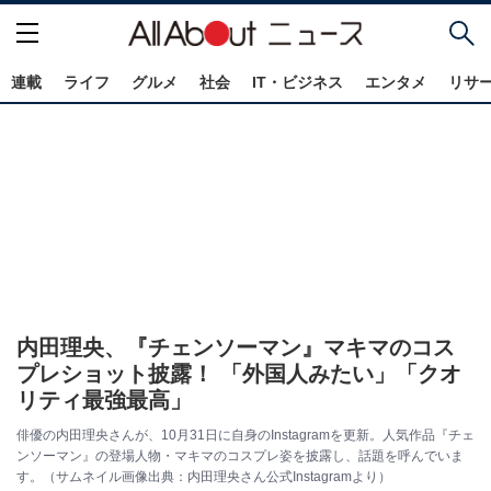
連載
ライフ
グルメ
社会
IT・ビジネス
エンタメ
リサ
内田理央、『チェンソーマン』マキマのコス
プレショット披露！ 「外国人みたい」「クオ
リティ最強最高」
俳優の内田理央さんが、10月31日に自身のInstagramを更新。人気作品『チェ
ンソーマン』の登場人物・マキマのコスプレ姿を披露し、話題を呼んでいま
す。（サムネイル画像出典：内田理央さん公式Instagramより）