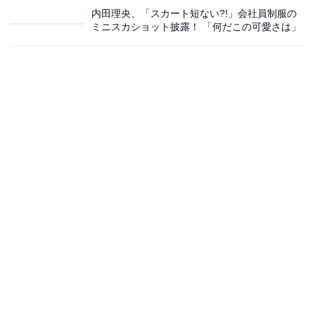
内田理央、「スカート短ない?!」会社員制服の
ミニスカショット披露！ 「何だこの可愛さは」