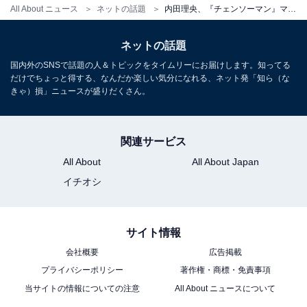
All About ニュース
ネットの話題
内田理央、『チェンソーマン』マキマのコスプレショット披露！ 「外国人みたい」「クオリティ最強最高」
ネットの話題
国内外のSNSで話題の人＆トピックをタイムリーにお届けします。知ってる
だけでちょっと得する、なんだか楽しい気分になれる、ネット発「知ら（な
きゃ）損」ニュースが盛りだくさん。
関連サービス
All About
All About Japan
イチオシ
サイト情報
会社概要
広告掲載
プライバシーポリシー
著作権・商標・免責事項
当サイトの情報についての注意
All About ニュースについて