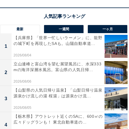
最新
一週間
一ヶ月
【兵庫県】「世界一忙しいラーメン」に、龍野
の城下町を再現したSAも。山陽自動車道...
1
2026/08/04
立山連峰と富山湾を望む展望風呂に、水深333
mの海洋深層水風呂。富山県の人気日帰...
2
2026/08/06
【山梨県の人気日帰り温泉】「山梨日帰り温泉
源泉かけ流しの湯 桜湯」は源泉かけ流...
3
2026/08/05
【栃木県】アウトレット近くのSAに、600㎡の
広々ドッグランも！ 東北自動車道の...
4