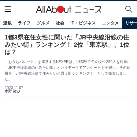
連載
ライフ
グルメ
社会
IT・ビジネス
エンタメ
リサ
1都3県在住女性に聞いた「JR中央線沿線の住
みたい街」ランキング！ 2位「東京駅」、1位
は？
「おうちパレット」を運営するNEXERは、1都3県在住の女性250人を対象に
「JR中央線沿線の住みたい駅」というテーマでアンケートを実施し、その結
果を「JR中央線沿線で住みたいと思う街ランキング！」として発表しまし
た。
2023.11.07
水野 渚沙