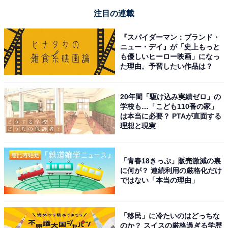
注目の連載
『スパイダーマン：ブランド・
ニュー・デイ』が「史上もっと
も優しいヒーロー映画」になっ
た理由。予習したい作品は？
20年間「駆け込み実績ゼロ」の
学校も…「こども110番の家」
は本当に必要？ PTAが直面する
理想と現実
「青春18きっぷ」販売激減の裏
に何が？ 連続利用の厳格化だけ
ではない「本当の理由」
「移民」に冷たいのはどっちな
のか？ スイスの厳格過ぎる学歴