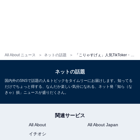
All About ニュース
ネットの話題
「こりゃすげぇ」人気TikToker・あみち。、美谷間あらわな“タオル1枚”ショット公開！ 「エロすぎる」「たえられない」
ネットの話題
国内外のSNSで話題の人＆トピックをタイムリーにお届けします。知ってる
だけでちょっと得する、なんだか楽しい気分になれる、ネット発「知ら（な
きゃ）損」ニュースが盛りだくさん。
関連サービス
All About
All About Japan
イチオシ