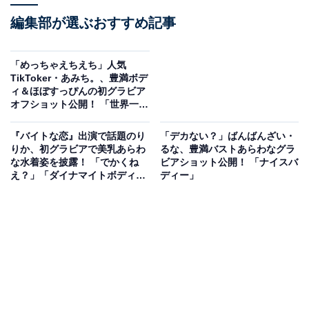
編集部が選ぶおすすめ記事
「めっちゃえちえち」人気
TikToker・あみち。、豊満ボデ
ィ＆ほぼすっぴんの初グラビア
オフショット公開！ 「世界一で
す」
『バイトな恋』出演で話題のり
「デカない？」ばんばんざい・
りか、初グラビアで美乳あらわ
るな、豊満バストあらわなグラ
な水着姿を披露！ 「でかくね
ビアショット公開！ 「ナイスバ
え？」「ダイナマイトボディと
ディー」
はまさに」