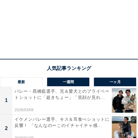
最新
一週間
一ヶ月
バレー・髙橋藍選手、兄＆愛犬とのプライベー
トショットに「超きちょー」「笑顔が見れ...
1
2026/03/08
イケメンバレー選手、キス＆耳食べショットに
反響！ 「なんなのーこのイチャイチャ感...
2