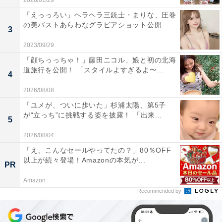
2026/01/29
「えっっろい」ヘラヘラ三銃士・まりな、圧巻
の美バストあらわなグラビアショット公開...
3
2023/09/29
「顔ちっっちゃ！」藤田ニコル、娘と初の北海
道旅行を公開！ 「スタイルよすぎるよ〜...
4
2026/08/08
「ユメが、ついに歩いた」杉浦太陽、第5子
が“立っち”に挑戦する姿を披露！ 「出来...
5
2026/08/04
「え、こんなセールやってたの？」80％OFF
以上が続々登場！Amazonの本気が...
PR
Amazon
Recommended by