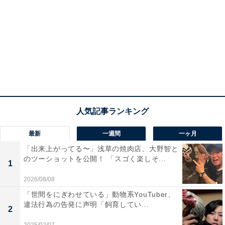
最新
一週間
一ヶ月
「出来上がってる〜」浅草の焼肉店、大野智と
のツーショットを公開！ 「スゴく楽しそ...
1
2026/08/08
「世間をにぎわせている」動物系YouTuber、
違法行為の告発に声明「飼育してい...
2