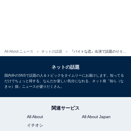
All About ニュース
ネットの話題
『バイトな恋』出演で話題のりりか、初グラビアで美乳あらわな水着姿を披露！ 「でかくねえ？」「ダイナマイトボディとはまさに」
ネットの話題
国内外のSNSで話題の人＆トピックをタイムリーにお届けします。知ってる
だけでちょっと得する、なんだか楽しい気分になれる、ネット発「知ら（な
きゃ）損」ニュースが盛りだくさん。
関連サービス
All About
All About Japan
イチオシ