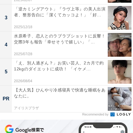
2025/02/07
「逆カミングアウト」『ラヴ上等』の美人出演
者、整形告白に「潔くてカッコよ！」「好...
3
2025/12/18
水原希子、恋人とのラブラブショットに反響！
交際3年も報告「幸せそうで嬉しい」「...
4
2025/07/28
「え、別人過ぎん？」お笑い芸人、2カ月で約
12kgのダイエットに成功！ 「イケメ...
5
2026/08/04
【大人気】ひんやり冷感寝具で快適な睡眠をあ
なたに。
PR
アイリスプラザ
Recommended by