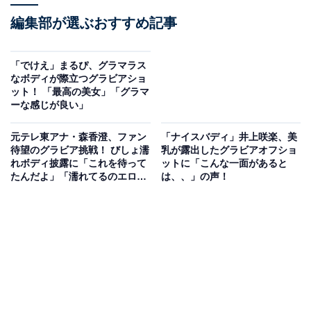
編集部が選ぶおすすめ記事
「でけえ」まるぴ、グラマラス
なボディが際立つグラビアショ
ット！ 「最高の美女」「グラマ
ーな感じが良い」
元テレ東アナ・森香澄、ファン
「ナイスバディ」井上咲楽、美
待望のグラビア挑戦！ びしょ濡
乳が露出したグラビアオフショ
れボディ披露に「これを待って
ットに「こんな一面があると
たんだよ」「濡れてるのエロ
は、、」の声！
ッ！」