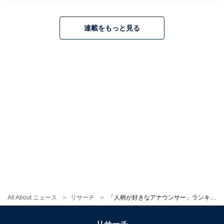
※回答者のコメントは原文ママです
連載をもっと見る
＞次のページ：10位までのランキング結果を見る
All About ニュース
リサーチ
「人柄が好きなアナウンサー」ランキング！ 2位「安住紳一郎」、1位は？