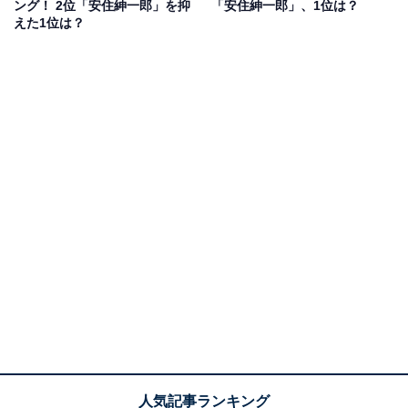
ング！ 2位「安住紳一郎」を抑
「安住紳一郎」、1位は？
（50代女性）」といった声が上がりました。
えた1位は？
1位：水卜麻美