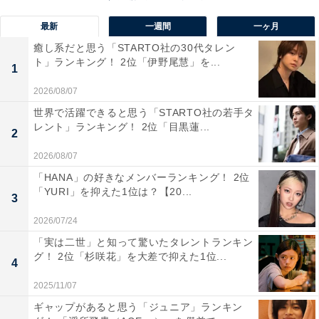
最新
一週間
一ヶ月
癒し系だと思う「STARTO社の30代タレン
ト」ランキング！ 2位「伊野尾慧」を...
1
2026/08/07
世界で活躍できると思う「STARTO社の若手タ
レント」ランキング！ 2位「目黒蓮...
2
2026/08/07
「HANA」の好きなメンバーランキング！ 2位
「YURI」を抑えた1位は？【20...
3
View this post on Instagram
2026/07/24
「実は二世」と知って驚いたタレントランキン
グ！ 2位「杉咲花」を大差で抑えた1位...
4
2025/11/07
ギャップがあると思う「ジュニア」ランキン