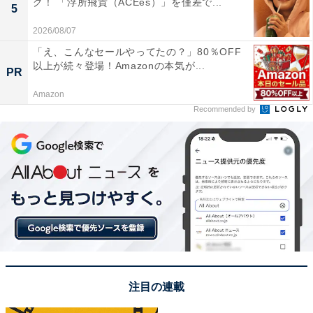
グ！ 「浮所飛貴（ACEes）」を僅差で...
5
2026/08/07
「え、こんなセールやってたの？」80％OFF
A post shared by 水卜 麻美 (@mito_meat)
以上が続々登場！Amazonの本気が...
PR
Amazon
Recommended by
日本テレビの水卜麻美さんが1位に輝きました。
現在の水卜さんは、朝の顔として『ZIP!』の総合司会を
担当。その他にも『有吉ゼミ』『午前0時の森』といっ
たバラエティ番組にも出演しており、明るく飾らない人
柄でお茶の間に元気を届けてくれています。回答者から
は、次のようなコメントが寄せられました。
「憎めないキャラクターでかわいい（40代男性）」
注目の連載