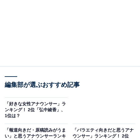
October 23, 2023
2位にランクインしたのは、安住紳一郎さんでした。
TBSアナウンサーの安住さんは、報道番組からバラエテ
ィ番組まで幅広く担当。真面目なだけでなく、番組によ
ってはユーモアのあるコメントでも視聴者を楽しませて
くれます。
編集部が選ぶおすすめ記事
アンケート回答者からは、「真面目なのにユーモアもあ
る。不快感が全く無い（50代男性）」「キャラクターが
「好きな女性アナウンサー」ラ
ンキング！ 2位「弘中綾香」、
ブラックなところもあって好きだから（30代女性）」
1位は？
「アナウンサー的でない仕事でも楽しそうに、生き生き
と取り組んでいる（本人が楽しいかどうか分からない
「報道向きだ・原稿読みがうま
「バラエティ向きだと思うアナ
い」と思うアナウンサーランキ
ウンサー」ランキング！ 2位
が）。サラリーマンならこんな風でありたいなと思う