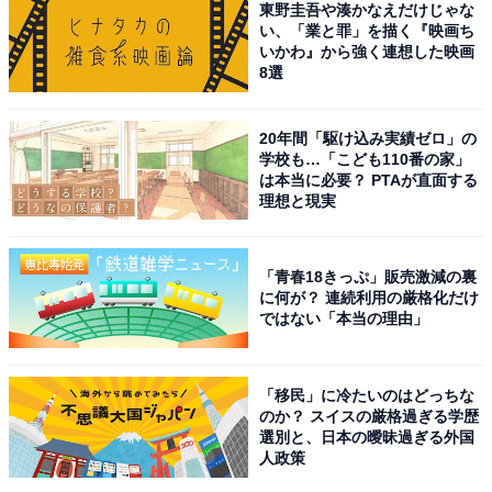
「自分の個性を活かしてみんなから愛されるようなキャ
東野圭吾や湊かなえだけじゃな
い、「業と罪」を描く『映画ち
ラクターを持っているから（10代女性）」
いかわ』から強く連想した映画
8選
「いつも全力で、特に食べているシーンはこちらまで幸
せになるから（20代女性）」
20年間「駆け込み実績ゼロ」の
学校も…「こども110番の家」
は本当に必要？ PTAが直面する
「番組でも人柄が朗らかで明るい性格をしていて、人柄
理想と現実
が良いと思えるから（20代男性）」
「青春18きっぷ」販売激減の裏
「本当にいつ見ても変らぬ明るい笑顔で、魅力ある方。
に何が？ 連続利用の厳格化だけ
グルメを番組内で取り上げている時にスタジオで料理が
ではない「本当の理由」
出てきて、それを食す時の食べっぷりの良さ。気取らず
に大きな口をあけて美味しそうに食べる姿は本当に可愛
「移民」に冷たいのはどっちな
らしく、飾らない人なんだなと。大好きなアナウンサー
のか？ スイスの厳格過ぎる学歴
です（50代女性）」
選別と、日本の曖昧過ぎる外国
人政策