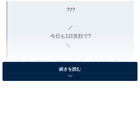
???
／
今日も1日笑顔で?
＼
?.｡oO（5時20分♪5時20分♪ みんな起きて〜⏰）
続きを読む
#thetime_tbs
#安住紳一郎
#thetimeオフショット
?
?オフショットをInstagramで更新中?
https://t.co/dxvuJyc1eM
放送中もコメント見てるよ〜??
pic.twitter.com/fDh2iuOu0W
— TBS『THE TIME, 』 (@THETIME_TBS)