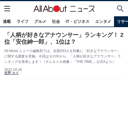
連載
ライフ
グルメ
社会
IT・ビジネス
エンタメ
リサ
「人柄が好きなアナウンサー」ランキング！ 2
位「安住紳一郎」、1位は？
All About ニュース編集部では、全国293人を対象に「好きなアナウンサー」
に関する調査を実施。今回はその中から、「人柄が好きなアナウンサー」ラ
ンキングを発表します！（サムネイル画像：『THE TIME,』公式Xより）
2023.10.26
友野 カイ