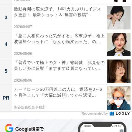
2023/05/31
活動再開の広末涼子、1年1カ月ぶりにインス
タ更新！ 最新ショット＆“無言の投稿”...
3
2026/04/07
「急に人相変わった気がする」広末涼子、地上
波復帰ショットに「なんか顔変わった」の...
4
2026/08/06
「普通でいて極上の女・神」篠崎愛、肌見せの
美しい姿に反響「ますます綺麗になってい...
5
2026/08/06
カードローン50万円以上の人は、返済を3～6
ヶ月停止して『大幅に減額してから返済...
PR
渋谷法務総合事務所
Recommended by