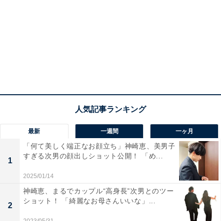
最新
一週間
一ヶ月
「何て美しく端正なお顔立ち」神崎恵、美男子
すぎる次男の顔出しショット公開！ 「め...
1
2025/01/14
神崎恵、まるでカップル“高身長”次男とのツー
ショット！ 「綺麗なお母さんいいな」...
2