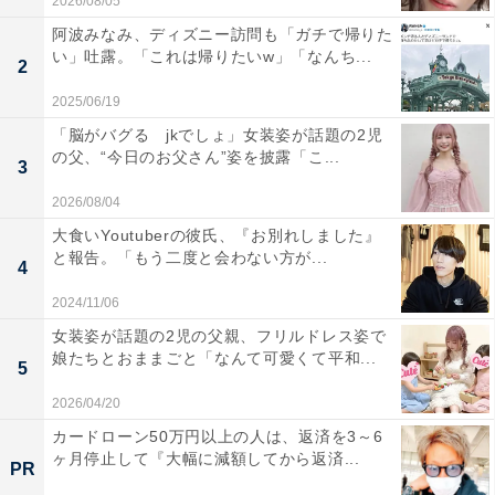
2026/08/05
阿波みなみ、ディズニー訪問も「ガチで帰りた
い」吐露。「これは帰りたいw」「なんち...
2
2025/06/19
「脳がバグる jkでしょ」女装姿が話題の2児
の父、“今日のお父さん”姿を披露「こ...
3
2026/08/04
大食いYoutuberの彼氏、『お別れしました』
と報告。「もう二度と会わない方が...
4
2024/11/06
女装姿が話題の2児の父親、フリルドレス姿で
娘たちとおままごと「なんて可愛くて平和...
5
2026/04/20
カードローン50万円以上の人は、返済を3～6
ヶ月停止して『大幅に減額してから返済...
PR