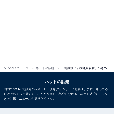
All About ニュース
ネットの話題
「刺激強い」牧野真莉愛、小さめ水着から谷間あらわに！ 「インパクトあって素敵」「美しすぎて泣いた」
ネットの話題
国内外のSNSで話題の人＆トピックをタイムリーにお届けします。知ってる
だけでちょっと得する、なんだか楽しい気分になれる、ネット発「知ら（な
きゃ）損」ニュースが盛りだくさん。