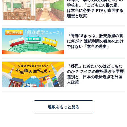
学校も…「こども110番の家」
は本当に必要？ PTAが直面する
理想と現実
「青春18きっぷ」販売激減の裏
に何が？ 連続利用の厳格化だけ
ではない「本当の理由」
「移民」に冷たいのはどっちな
のか？ スイスの厳格過ぎる学歴
選別と、日本の曖昧過ぎる外国
人政策
連載をもっと見る