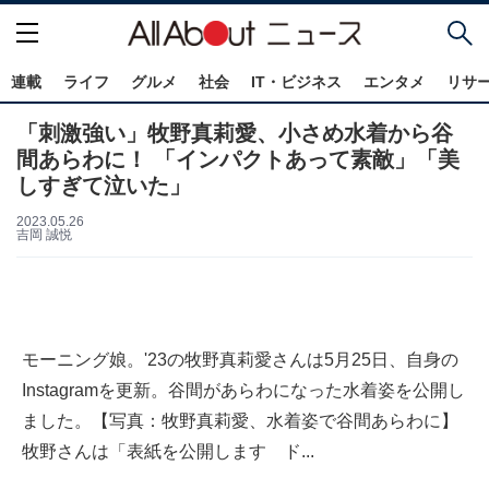
連載
ライフ
グルメ
社会
IT・ビジネス
エンタメ
リサ
「刺激強い」牧野真莉愛、小さめ水着から谷
間あらわに！ 「インパクトあって素敵」「美
しすぎて泣いた」
2023.05.26
吉岡 誠悦
モーニング娘。'23の牧野真莉愛さんは5月25日、自身の
Instagramを更新。谷間があらわになった水着姿を公開し
ました。【写真：牧野真莉愛、水着姿で谷間あらわに】
牧野さんは「表紙を公開します ド...