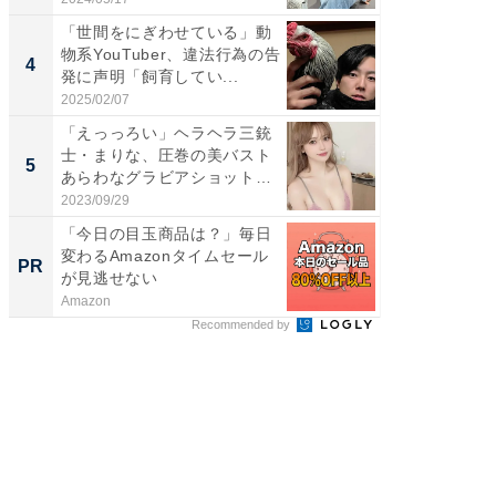
「世間をにぎわせている」動
「脳がバ
物系YouTuber、違法行為の告
装姿が話
4
4
発に声明「飼育してい...
のお父さ
2025/02/07
2026/08/0
「えっっろい」ヘラヘラ三銃
「ちょ
士・まりな、圧巻の美バスト
ってま
5
5
あらわなグラビアショット公
熊本地
開...
...
2023/09/29
2026/08/0
「今日の目玉商品は？」毎日
【大人
変わるAmazonタイムセール
で快適
PR
PR
が見逃せない
Amazon
アイリス
Recommended by