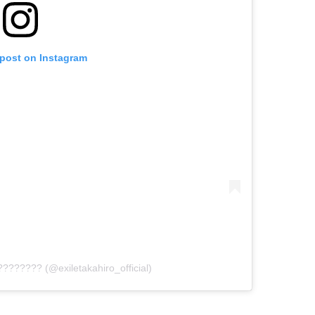
 post on Instagram
??????? (@exiletakahiro_official)