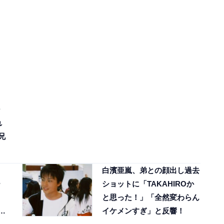
れ
兄
白濱亜嵐、弟との顔出し過去
ー
ショットに「TAKAHIROか
と思った！」「全然変わらん
で
イケメンすぎ」と反響！