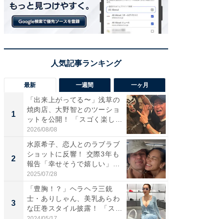
最新
一週間
一ヶ月
「出来上がってる〜」浅草の
「さす
焼肉店、大野智とのツーショ
は」高
1
1
ットを公開！ 「スゴく楽し
災地を
そ...
「カ...
2026/08/08
2026/08/0
水原希子、恋人とのラブラブ
「脚が
ショットに反響！ 交際3年も
横川尚
2
2
報告「幸せそうで嬉しい」
ムキな姿
「...
刃...
2025/07/28
2026/08/0
「豊胸！？」ヘラヘラ三銃
「え、
士・ありしゃん、美乳あらわ
芸人、2
3
3
な圧巻スタイル披露！ 「スタ
エットに
イ...
2024/05/17
2026/08/0