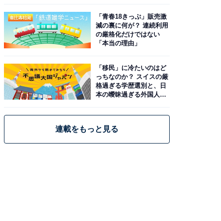
と現実
「青春18きっぷ」販売激
減の裏に何が？ 連続利用
の厳格化だけではない
「本当の理由」
「移民」に冷たいのはど
っちなのか？ スイスの厳
格過ぎる学歴選別と、日
本の曖昧過ぎる外国人政
策
連載をもっと見る