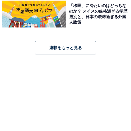
「移民」に冷たいのはどっちな
を話しています。
のか？ スイスの厳格過ぎる学歴
選別と、日本の曖昧過ぎる外国
人政策
また、お金に関する悩みについても「実家暮らしをする
上でお金に関する悩みは特にありません」と回答。その
上で、「毎月の交際費や衣服代・趣味代などで出費がか
連載をもっと見る
さむため、思うように貯金が増やせていない事」と個人
的な貯蓄に関する悩みを語りました。
実家で生活することで、親の面倒と経済的な負担の軽減
を実現させている回答者。マイナス面にもいくつか言及
したものの、特段の苦悩に感じていないようで、全体的
に実家暮らしを有意義なものにしているようです。
※回答者のコメントは原文ママです
この記事の筆者：鎌田 弘 プロフィール