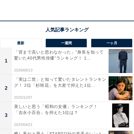
万9396円。ただし、家賃などは地域や条件によって異な
るため、住居費を除いた約16万円程度が回答者の属性に
近い平均生活費ということになります。
回答者に、実家を出る予定について聞くと「なし」と回
最新
一週間
一ヶ月
答。また、恋愛や結婚願望については「どちらともいえ
「背まで高いと思わなかった」“身長を知って
ない」とし、「今までに何回か失敗しているから」と話
驚いた40代男性俳優”ランキング！ 1...
1
しました。
2026/06/13
「実は二世」と知って驚いたタレントランキン
グ！ 2位「杉咲花」を大差で抑えた1位...
2
2025/11/07
美しいと思う「昭和の女優」ランキング！
「吉永小百合」を抑えた1位は？
3
2025/04/21
癒し系だと思う「STARTO社の若手タレント」