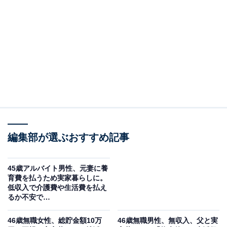
回答者のプロフィール＆実家の状況
回答者本人：43歳男性
在住：北海道札幌市南区
同居人数：両親、自分
世帯年収：父親500万円、自分300万円
実家の間取り：1軒家4LDK
職業：派遣社員
編集部が選ぶおすすめ記事
45歳アルバイト男性、元妻に養
育費を払うため実家暮らしに。
低収入で介護費や生活費を払え
るか不安で…
46歳無職女性、総貯金額10万
46歳無職男性、無収入、父と実