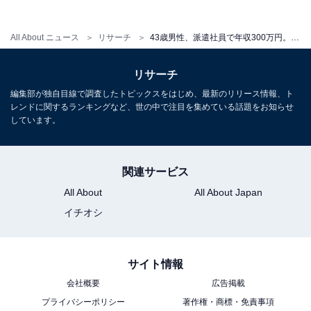
ニュース記事を中心に執筆中のライター。IT企業のメデ
ィア担当を経て現在に至る。All AboutおよびAll About ニ
All About ニュース
リサーチ
43歳男性、派遣社員で年収300万円。実家暮らしの理由を告白「家賃を払って一人暮らしをするには少し」
ュースでのライター歴は2年。
リサーチ
編集部が独自目線で調査したトピックスをはじめ、最新のリリース情報、ト
レンドに関するランキングなど、世の中で注目を集めている話題をお知らせ
しています。
こちらもおすすめ
「将来的に自立して…」43歳女性、会社員で年
収200万円。実家暮らしの生活費や現在の総貯
関連サービス
金額は？
All About
All About Japan
イチオシ
サイト情報
会社概要
広告掲載
プライバシーポリシー
著作権・商標・免責事項