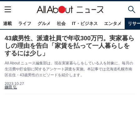
連載
ライフ
グルメ
社会
IT・ビジネス
エンタメ
リサ
43歳男性、派遣社員で年収300万円。実家暮ら
しの理由を告白「家賃を払って一人暮らしを
するには少し」
All About ニュース編集部は、現在実家暮らしをしている人を対象に、毎月の
生活費や貯金額に関するアンケート調査を実施。本記事では北海道札幌市南
区在住・43歳男性のエピソードを紹介します。
2023.10.27
鎌田 弘