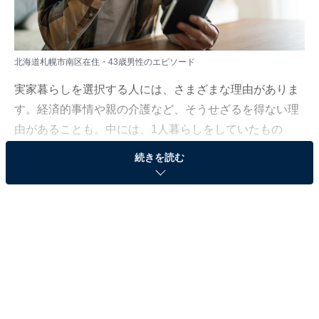
北海道札幌市南区在住・43歳男性のエピソード
実家暮らしを選択する人には、さまざまな理由がありま
す。経済的事情や親の介護など、そうせざるを得ない理
由があることも。中には、1人暮らしをしていたもの
の、事情により戻らざるを得ないという人もいます。
続きを読む
All About ニュース編集部は、2023年9月11日～10月9日
の期間、現在実家暮らしをしている人を対象にアンケー
ト調査を実施。毎月の生活費や貯金額、実家暮らしをし
ている理由などを聞きました。
今回は、北海道札幌市南区在住・43歳男性のエピソード
を紹介します。