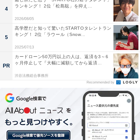
ランキング！ 2位「松島聡」を抑え...
4
2026/08/05
高学歴だと知って驚いたSTARTOタレントラン
キング！ 2位「ラウール（Snow...
5
「収入が少なく家賃を払って一人暮らしをするに
2025/07/13
は少し」
カードローン50万円以上の人は、返済を3～6
ヶ月停止して『大幅に減額してから返済...
PR
現在、実家暮らしを選択している理由は「両親とも高齢
渋谷法務総合事務所
なので一緒に暮らしている方が良いと思うから」と回
Recommended by
答。
さらに、「それと自分の収入が少なく家賃を払って一人
暮らしをするには少しキビしいとも思います。少ない家
族なので敢えて別々に暮らす事は合理的とは思えないの
で」と続け、実家で暮らす意義を語りました。