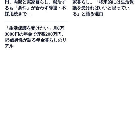
円、両親と実家暮らし。就活す
家暮らし。「将来的には生活保
るも「条件」が合わず辞退・不
護を受ければいいと思ってい
採用続きで…
る」と語る理由
「生活保護を受けたい」月6万
3000円の年金で貯蓄200万円、
65歳男性が語る年金暮らしのリ
アル
生活費や貯金額は？
実家に入れている生活費：1万円
交際費：3万円
毎月のお小遣い：2万円
毎月の貯金額：2万円程度
貯金総額：150万円
総務省統計局が発表した「家計調査報告 家計収支編
（2021年）」によると、35～59歳男性の1カ月の平均消
費支出は18万9753円です。そのうち、住居費の平均は2