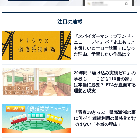
両親の今後の世話をするために実家暮らしを選択してい
るものの、回答者自身の経済面でも助けになっているよ
注目の連載
うです。また、家族仲の良さもうかがえるため、実家暮
らしには大きなメリットがあると感じられます。
『スパイダーマン：ブランド・
ニュー・デイ』が「史上もっと
も優しいヒーロー映画」になっ
共同生活や経済面など含め、現在の悩みは“特にな
た理由。予習したい作品は？
し”
20年間「駆け込み実績ゼロ」の
一方で、実家暮らしで苦労していることについては「苦
学校も…「こども110番の家」
は本当に必要？ PTAが直面する
労しているというほどではありません」と断ってから
理想と現実
「生活の時間帯が違う事」を例に挙げてくれました。
「青春18きっぷ」販売激減の裏
「両親は早朝から活動し始めますが、自分は朝は苦手な
に何が？ 連続利用の厳格化だけ
方でギリギリまで寝ているタイプです。食事の時間帯も
ではない「本当の理由」
全く合わないので一緒に食事をする事は滅多にありませ
ん」と、共同生活でみられる時間のすれ違いがあること