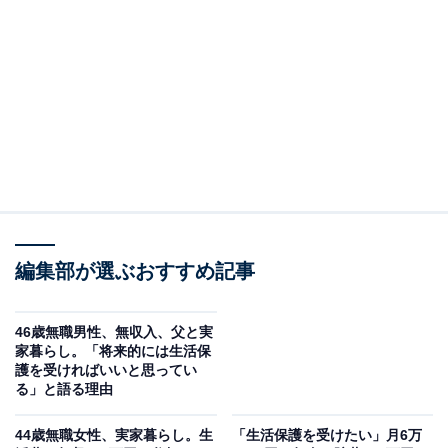
回答者のプロフィール＆実家の状況
回答者本人：46歳女性
在住：大分県豊後高田市
同居人数：両親、自分
世帯年収：父親100万円、自分0円
実家の間取り：1軒家3LDK
職業：無職
編集部が選ぶおすすめ記事
46歳無職男性、無収入、父と実
家暮らし。「将来的には生活保
護を受ければいいと思ってい
る」と語る理由
44歳無職女性、実家暮らし。生
「生活保護を受けたい」月6万