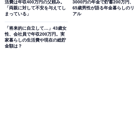
活費は年収400万円の父頼み。
3000円の年金で貯蓄200万円、
「両親に対して不安を与えてし
65歳男性が語る年金暮らしのリ
まっている」
アル
「将来的に自立して…」43歳女
性、会社員で年収200万円。実
家暮らしの生活費や現在の総貯
金額は？
生活費や貯金額は？
実家に入れている生活費：なし
交際費：0円
毎月のお小遣い：0円
毎月の貯金額：0円
貯金総額：10万円
総務省統計局が発表した「家計調査報告書 家計収支編