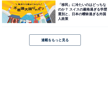
「移民」に冷たいのはどっちな
のか？ スイスの厳格過ぎる学歴
「3月までは働いていたため、働きながら家事をこな
選別と、日本の曖昧過ぎる外国
人政策
し、仕事と家のストレスと疲れで体調を崩しました。両
親も大切ですが、自分の人生や体調も大切なので、仕事
が決まったら一人暮らしをして定期的に実家に帰りサポ
連載をもっと見る
ートしようと思っています」と続けています。
また、実家暮らしをする上でお金に関する悩みについて
は「今は無職で実家にお金を入れられてないです。本当
に申し訳ない気持ちでいっぱいです」と、残念な気持ち
をあらわにしながら、「仕事が決まったら、もし一人暮
らしをしたとしても、おいしいものを買ってあげたり、
病院に連れて行ったりしてサポートしていきたいです」
と語りました。
両親はもちろんのことながら、自身の体調にも気を配る