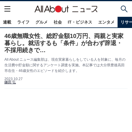
連載
ライフ
グルメ
社会
IT・ビジネス
エンタメ
リサ
46歳無職女性、総貯金額10万円、両親と実家
暮らし。就活するも「条件」が合わず辞退・
不採用続きで…
All About ニュース編集部は、現在実家暮らしをしている人を対象に、毎月の
生活費や貯金額に関するアンケート調査を実施。本記事では大分県豊後高田
市在住・46歳女性のエピソードを紹介します。
2023.10.27
鎌田 弘