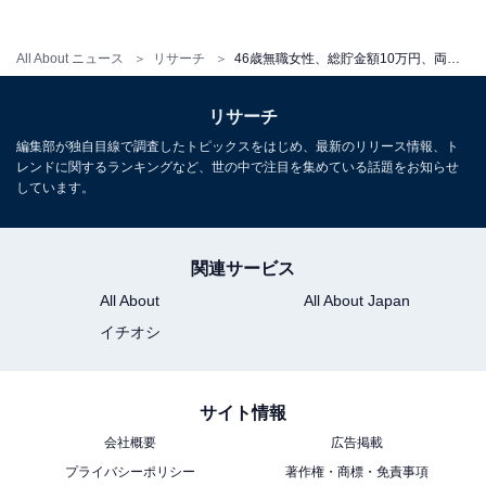
よう努めている回答者。経済的な面では引け目を感じて
いるなかでも、両者をうまく両立するための将来的な目
All About ニュース
リサーチ
46歳無職女性、総貯金額10万円、両親と実家暮らし。就活するも「条件」が合わず辞退・不採用続きで…
標を掲げ実現に取り組んでいるようです。
リサーチ
編集部が独自目線で調査したトピックスをはじめ、最新のリリース情報、ト
レンドに関するランキングなど、世の中で注目を集めている話題をお知らせ
※回答者のコメントは原文ママです
しています。
この記事の筆者：鎌田 弘 プロフィール
関連サービス
ニュース記事を中心に執筆中のライター。IT企業のメデ
All About
All About Japan
ィア担当を経て現在に至る。All AboutおよびAll About ニ
ュースでのライター歴は2年。
イチオシ
サイト情報
こちらもおすすめ
会社概要
広告掲載
45歳アルバイト男性、元妻に養育費を払うため
プライバシーポリシー
著作権・商標・免責事項