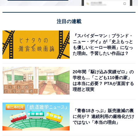
介してもらう予定になっていたのですが、いざ受けると
なると事前に聞いていた契約条件とは全く違っていたた
注目の連載
め、こちらから断りました」と、現状を説明してくれま
した。
『スパイダーマン：ブランド・
ニュー・デイ』が「史上もっと
も優しいヒーロー映画」になっ
また、その後も「何社か受けたのですが、面接時に仕事
た理由。予習したい作品は？
の条件を詳しく確認したところ、募集要項と条件が異な
っていてこちらから辞退したり、また別会社では不採用
20年間「駆け込み実績ゼロ」の
になったりしました」と、職探しを続けている旨も打ち
学校も…「こども110番の家」
は本当に必要？ PTAが直面する
明けています。
理想と現実
「青春18きっぷ」販売激減の裏
「今は無職で実家にお金を入れられてないです」
に何が？ 連続利用の厳格化だけ
ではない「本当の理由」
一方で、実家暮らしで苦労しているのは「両親が高齢の
ため、家事はほとんど自分がしています」と回答。