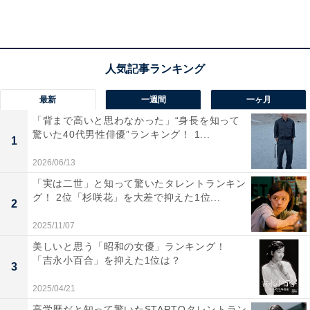
（2021年）」によると、35〜59歳女性の1カ月の平均消
費支出は16万4749円です。そのうち、住居費の平均は2
万5360円ですが、家賃などは地域や条件によって差が出
てくるので、住居費を除いた14万円程度が回答者の属性
に近い平均生活費ということになります。
最新
一週間
一ヶ月
「背まで高いと思わなかった」“身長を知って
回答者に、実家を出る予定について聞くと「どちらとも
驚いた40代男性俳優”ランキング！ 1...
1
いえない」とし、「お給料の良い仕事に就けたら一人暮
2026/06/13
らしをしたいです」と回答。
「実は二世」と知って驚いたタレントランキン
グ！ 2位「杉咲花」を大差で抑えた1位...
2
また、恋愛や結婚願望については「ある」とし、「寂し
2025/11/07
いから」と話しました。
美しいと思う「昭和の女優」ランキング！
「吉永小百合」を抑えた1位は？
3
2025/04/21
高学歴だと知って驚いたSTARTOタレントラン