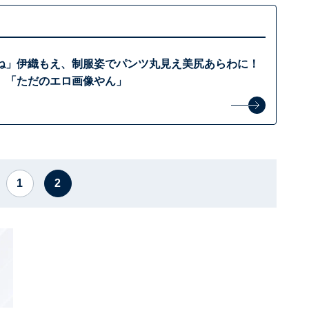
ね」伊織もえ、制服姿でパンツ丸見え美尻あらわに！
」「ただのエロ画像やん」
1
2