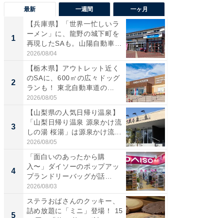
最新
一週間
一ヶ月
【兵庫県】「世界一忙しいラ
「気に
ーメン」に、龍野の城下町を
る〜」3
1
1
再現したSAも。山陽自動車
バー」
道...
好...
2026/08/04
2026/07/3
【栃木県】アウトレット近く
【三重
のSAに、600㎡の広々ドッグ
「鈴鹿天
2
2
ランも！ 東北自動車道の...
は100
2026/08/05
2026/08/0
【山梨県の人気日帰り温泉】
「ミニオ
「山梨日帰り温泉 源泉かけ流
ッグ！ 
3
3
しの湯 桜湯」は源泉かけ流...
ど、夏限
2026/08/05
2026/08/0
「面白いのあったから購
ステラ
入〜」ダイソーのポップアッ
詰め放題
4
4
プランドリーバッグが話
00円で「
題。“さま...
2026/08/03
2026/08/0
ステラおばさんのクッキー、
【埼玉
詰め放題に「ミニ」登場！ 15
「行田天
5
5