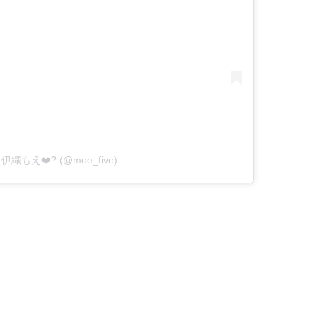
by 伊織もえ❤️‍? (@moe_five)