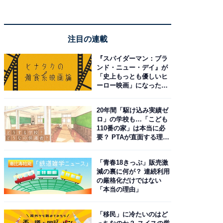
注目の連載
『スパイダーマン：ブラ
ンド・ニュー・デイ』が
「史上もっとも優しいヒ
ーロー映画」になった理
由。予習したい作品は？
20年間「駆け込み実績ゼ
ロ」の学校も…「こども
110番の家」は本当に必
要？ PTAが直面する理想
と現実
「青春18きっぷ」販売激
減の裏に何が？ 連続利用
の厳格化だけではない
「本当の理由」
「移民」に冷たいのはど