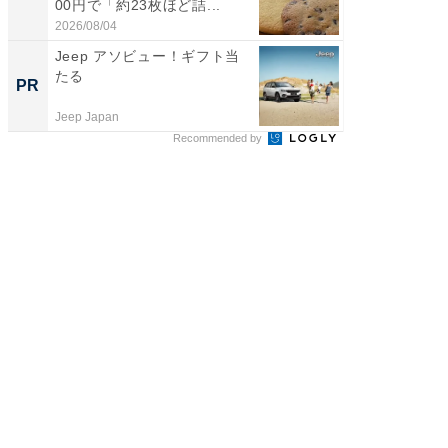
00円で「約23枚ほど詰...
は和の
が...
2026/08/04
2026/08/0
Jeep アソビュー！ギフト当
【西野
たる
を追求
PR
PR
は
Jeep Japan
FINCHI o
Recommended by