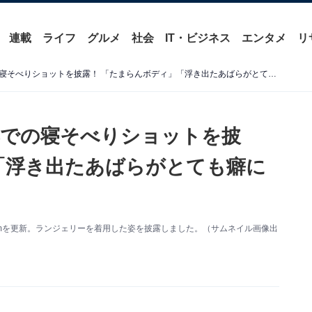
連載
ライフ
グルメ
社会
IT・ビジネス
エンタメ
リ
伊織もえ、ランジェリー姿での寝そべりショットを披露！ 「たまらんボディ」「浮き出たあばらがとても癖に刺さる…」
姿での寝そべりショットを披
「浮き出たあばらがとても癖に
gramを更新。ランジェリーを着用した姿を披露しました。（サムネイル画像出