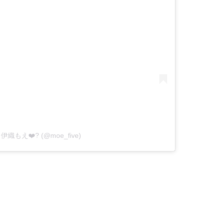
by 伊織もえ❤️‍? (@moe_five)