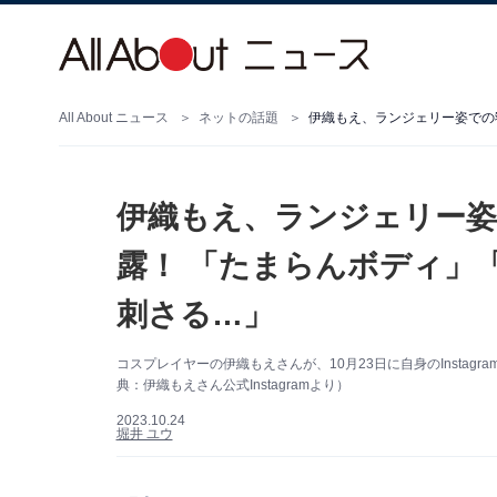
All About ニュース
ネットの話題
伊織もえ、ランジェリー
露！ 「たまらんボディ」
刺さる…」
コスプレイヤーの伊織もえさんが、10月23日に自身のInsta
典：伊織もえさん公式Instagramより）
2023.10.24
堀井 ユウ