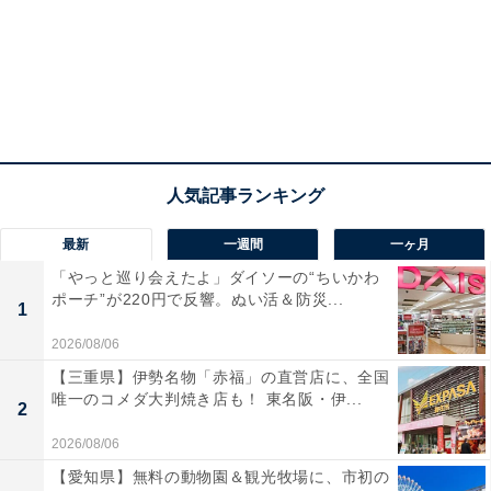
最新
一週間
一ヶ月
「やっと巡り会えたよ」ダイソーの“ちいかわ
ポーチ”が220円で反響。ぬい活＆防災...
1
2026/08/06
【三重県】伊勢名物「赤福」の直営店に、全国
唯一のコメダ大判焼き店も！ 東名阪・伊...
2
2026/08/06
【愛知県】無料の動物園＆観光牧場に、市初の