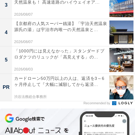
天然温泉も！ 高速道路のハイウェイオア...
3
2026/08/07
【京都府の人気スーパー銭湯】「宇治天然温泉
源氏の湯」は宇治市内唯一の天然温泉と...
4
2026/08/07
「1000円には見えなかった」スタンダードプ
ロダクツのリュックが「高見えする」の...
5
2026/08/03
カードローン50万円以上の人は、返済を3～6
ヶ月停止して『大幅に減額してから返済...
PR
渋谷法務総合事務所
Recommended by