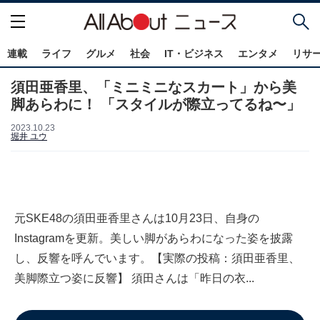
連載
ライフ
グルメ
社会
IT・ビジネス
エンタメ
リサ
須田亜香里、「ミニミニなスカート」から美
脚あらわに！ 「スタイルが際立ってるね〜」
2023.10.23
堀井 ユウ
元SKE48の須田亜香里さんは10月23日、自身の
Instagramを更新。美しい脚があらわになった姿を披露
し、反響を呼んでいます。【実際の投稿：須田亜香里、
美脚際立つ姿に反響】 須田さんは「昨日の衣...