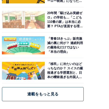
ーロー映画」になった理
由。予習したい作品は？
20年間「駆け込み実績ゼ
ロ」の学校も…「こども
110番の家」は本当に必
要？ PTAが直面する理想
と現実
「青春18きっぷ」販売激
減の裏に何が？ 連続利用
の厳格化だけではない
「本当の理由」
「移民」に冷たいのはど
っちなのか？ スイスの厳
格過ぎる学歴選別と、日
本の曖昧過ぎる外国人政
策
連載をもっと見る