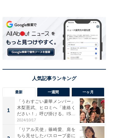
最新
一週間
一ヶ月
「うわすごい豪華メンバー」
「さす
木梨憲武、ヒロミへ「連絡く
は」高
1
1
ださい！」呼び掛ける。IS
災地を
S...
「カ...
2024/10/17
2026/08/0
「リアル天使」篠崎愛、肩を
「女の
ちら見せしたバスローブ姿に
介、バ