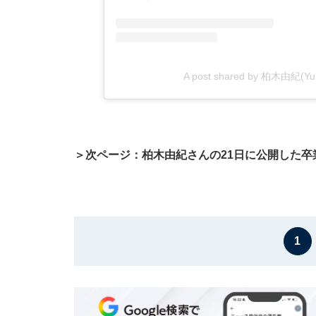
A post shared by 柏木由紀(Yuki 
＞次ページ：柏木由紀さんの21日に公開した卒
1