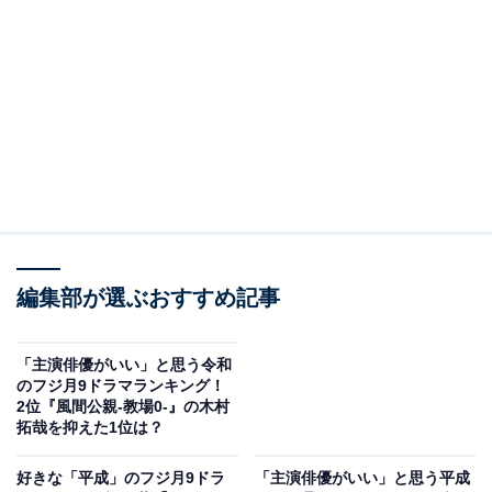
A post shared by 【公式】『真夏のシンデレラ』フジテレビ系? (@na
編集部が選ぶおすすめ記事
2位には、『真夏のシンデレラ』がランクインしまし
た。2023年（令和5年）7月期に放送されたばかりのドラ
「主演俳優がいい」と思う令和
マで、主演は森七菜さんと間宮祥太朗さんが担当。とも
のフジ月9ドラマランキング！
2位『風間公親-教場0-』の木村
に月9は初主演となり、その他にも神尾楓珠さん、吉川
拓哉を抑えた1位は？
愛さん、萩原利久さん、白濱亜嵐さん、仁村紗和さん、
水上恒司さんが出演しました。
好きな「平成」のフジ月9ドラ
「主演俳優がいい」と思う平成