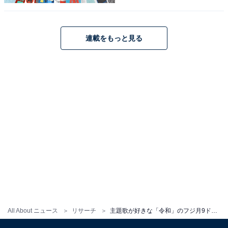
『硝子窓』を発表しています。
回答者からは、「King Gnuの曲と声の雰囲気が、ミステ
連載をもっと見る
リーの内容にぴったりで印象に残りました。神秘的なよ
うな少し物悲しいような」（50代女性・青森県）、「明
るいドラマではなかったと思うので、ちょっと落ち着い
たカメレオンがとてもドラマに合っていた」（40代女
性・埼玉県）、「ドラマの内容や雰囲気にぴったりで、
繊細で切ない歌声が素敵でした」（50代女性・静岡県）
などの意見が寄せられました。
※回答者のコメントは原文ママです
＞12位までの全ランキング結果を見る
All About ニュース
リサーチ
主題歌が好きな「令和」のフジ月9ドラマランキング！ 2位『真夏のシンデレラ』、1位は？
この記事の筆者：ゆるま 小林