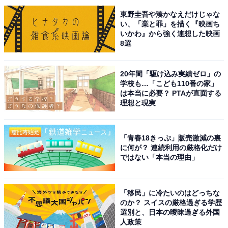
東野圭吾や湊かなえだけじゃな
A post shared by 【公式】ミステリと言う勿れ〈大ヒット上映中！〉 (
い、「業と罪」を描く『映画ち
いかわ』から強く連想した映画
8選
1位には、『ミステリと言う勿れ』がランクインしまし
た。2022年（令和4年）に放送されたドラマで、田村由
20年間「駆け込み実績ゼロ」の
美さんによる漫画が原作となり主人公の久能整を菅田将
学校も…「こども110番の家」
は本当に必要？ PTAが直面する
暉さんが担当。
理想と現実
ボリュームある天然パーマの髪形で変わり者の大学生・
久能が、数々の事件で謎も人の心も解きほぐす、新感覚
「青春18きっぷ」販売激減の裏
に何が？ 連続利用の厳格化だけ
ミステリー作品として高評価を得ました。2023年9月15
ではない「本当の理由」
日には劇場版も公開され、大ヒットを記録しています。
「移民」に冷たいのはどっちな
ドラマ版では、King Gnuの『カメレオン』が主題歌に採
のか？ スイスの厳格過ぎる学歴
用され、美しいメロディーと意味深な歌詞が話題になり
選別と、日本の曖昧過ぎる外国
人政策
ました。また、劇場版もKing Gnuが引き続き担当し、