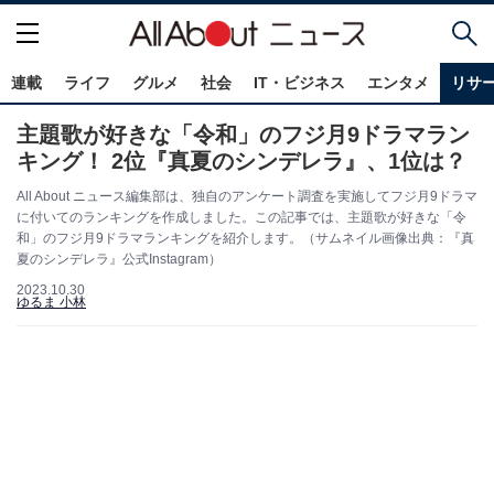
連載
ライフ
グルメ
社会
IT・ビジネス
エンタメ
リサ
主題歌が好きな「令和」のフジ月9ドラマラン
キング！ 2位『真夏のシンデレラ』、1位は？
All About ニュース編集部は、独自のアンケート調査を実施してフジ月9ドラマ
に付いてのランキングを作成しました。この記事では、主題歌が好きな「令
和」のフジ月9ドラマランキングを紹介します。（サムネイル画像出典：『真
夏のシンデレラ』公式Instagram）
2023.10.30
ゆるま 小林