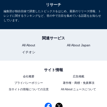
長年にわたってテレビ局でバラエティ番組、情報番組な
リサーチ
どを制作。その後、フリーランスの編集・ライターに転
編集部が独自目線で調査したトピックスをはじめ、最新のリリース情報、ト
レンドに関するランキングなど、世の中で注目を集めている話題をお知らせ
身。芸能情報に精通し、週刊誌、ネットニュースでテレ
しています。
ビや芸能人に関するコラムなどを執筆。編集プロダクシ
ョン「ゆるま」を立ち上げる。
関連サービス
All About
All About Japan
イチオシ
サイト情報
会社概要
広告掲載
プライバシーポリシー
著作権・商標・免責事項
当サイトの情報についての注意
All About ニュースについて