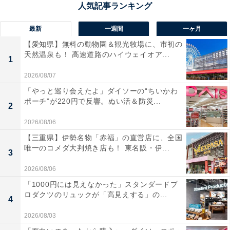
形県）などの意見が寄せられました。
最新
一週間
一ヶ月
【愛知県】無料の動物園＆観光牧場に、市初の
天然温泉も！ 高速道路のハイウェイオア...
1
2026/08/07
「やっと巡り会えたよ」ダイソーの“ちいかわ
ポーチ”が220円で反響。ぬい活＆防災...
2
2026/08/06
【三重県】伊勢名物「赤福」の直営店に、全国
唯一のコメダ大判焼き店も！ 東名阪・伊...
3
2026/08/06
「1000円には見えなかった」スタンダードプ
ロダクツのリュックが「高見えする」の...
1位：『ミステリと言う勿れ』
4
2026/08/03