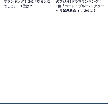
マランキング！ 2位『やまとな
のフジ月9ドラマランキング！
でしこ』、1位は？
1位『コード・ブルー -ドクター
真夏の海を舞台に、8人の男女による恋愛群像劇が描か
ヘリ緊急救命-』、2位は？
れ、月9ドラマらしい王道のラブストーリーとして人気
を集めました。
主題歌には緑黄色社会の『サマータイムシンデレラ』が
採用され、ドラマとリンクした歌詞と爽やかなメロディ
ーが話題に。真夏の恋にピッタリな作品で、高揚感があ
りながらも、どこか儚さや切なさを表現したラブソング
となっています。
回答者からは、「なぜか切なくなって泣きそうになるけ
ど、好き」（30代女性・長崎県）、「ストーリーと歌が
マッチしていて中毒性がありました」（20代男性・岐阜
県）、「緑黄色社会のテーマソングが明るくてポップな
ので、夏の月9によく合っていました」（30代男性・山