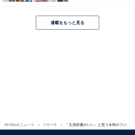
す。菅田さんの人気もあり高視聴率を記録し、2023年9
月15日に劇場版が公開されています。
連載をもっと見る
回答者からは、「演技が自然でとても良かった。内容と
演技がよかったので毎回楽しみだった」（30代女性・長
野県）、「菅田将暉さんが原作の整君の雰囲気を上手に
演じていて可愛らしく魅力的でした」（50代女性・静岡
県）、「膨大な量のセリフを早口で言っているのに、頭
にすっと入ってくる菅田将暉はすごい」（10代女性・茨
城県）などの意見が寄せられました。
※回答者のコメントは原文ママです
＞15位までの全ランキング結果を見る
All About ニュース
リサーチ
「主演俳優がいい」と思う令和のフジ月9ドラマランキング！ 2位『風間公親-教場0-』の木村拓哉を抑えた1位は？
この記事の筆者：ゆるま 小林