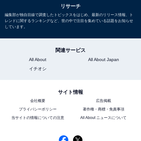
長年にわたってテレビ局でバラエティ番組、情報番組な
リサーチ
どを制作。その後、フリーランスの編集・ライターに転
編集部が独自目線で調査したトピックスをはじめ、最新のリリース情報、ト
レンドに関するランキングなど、世の中で注目を集めている話題をお知らせ
身。芸能情報に精通し、週刊誌、ネットニュースでテレ
しています。
ビや芸能人に関するコラムなどを執筆。編集プロダクシ
ョン「ゆるま」を立ち上げる。
関連サービス
All About
All About Japan
イチオシ
サイト情報
会社概要
広告掲載
プライバシーポリシー
著作権・商標・免責事項
当サイトの情報についての注意
All About ニュースについて