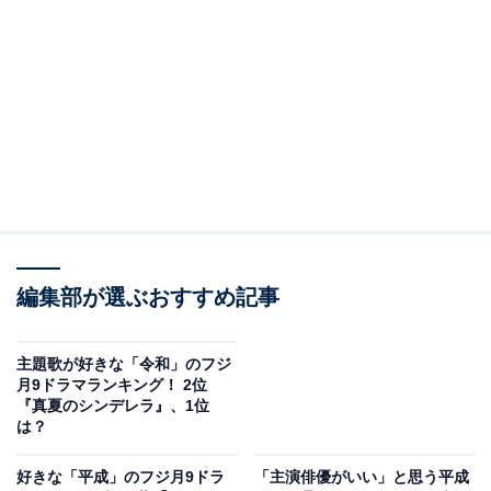
View this post on Instagram
A post shared by 「風間公親－教場０－」毎週月曜よる9時放送
編集部が選ぶおすすめ記事
2位は『風間公親-教場0-』です。2023年（令和5年）に
主題歌が好きな「令和」のフジ
放送されたドラマで、長岡弘樹さんの小説『教場』シリ
月9ドラマランキング！ 2位
『真夏のシンデレラ』、1位
ーズが原作。高視聴率を記録したSPドラマ『教場』シリ
は？
ーズの連続ドラマとして制作され、シリーズを通して木
村拓哉さんが主演を担当しました。
好きな「平成」のフジ月9ドラ
「主演俳優がいい」と思う平成