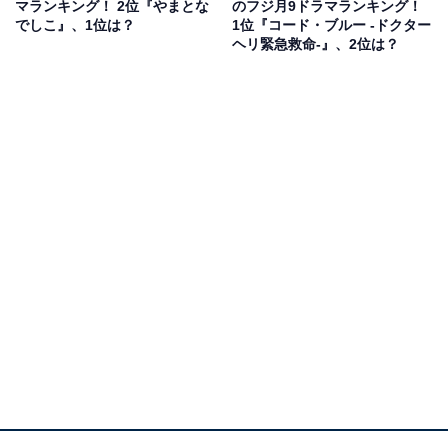
マランキング！ 2位『やまとな
のフジ月9ドラマランキング！
でしこ』、1位は？
1位『コード・ブルー -ドクター
木村さんが演じる風間公親は、SPドラマでは神奈川県警
ヘリ緊急救命-』、2位は？
の警察学校で「最恐の教官」と恐れられた人物。木村さ
んの新境地を開拓する役となり、大きな話題を集めまし
た。『風間公親-教場0-』では、風間の過去が描かれ新人
刑事の教育係の「刑事指導官」として活躍。
抜群の推理力を持つ優秀な指導官で、鋭い眼光で新人刑
事たちの前に立ちはだかります。渋い演技と見た目が木
村さんにピッタリで、多くのファンを魅了しました。
回答者からは、「やはりキムタクの演技力は凄いと思
う」（40代男性・東京都）、「キムタクが年を重ねて、
渋さが出ていてとてもいい」（30代女性・千葉県）、
「目力のある、存在感抜群の俳優さんだった」（40代女
性・福島県）などの意見が寄せられました。