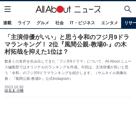
連載
ライフ
グルメ
社会
IT・ビジネス
エンタメ
リサ
「主演俳優がいい」と思う令和のフジ月9ドラ
マランキング！ 2位『風間公親-教場0-』の木
村拓哉を抑えた1位は？
数多くの名作を生み出してきた「フジ月9ドラマ」について、All About ニュー
ス編集部ではオリジナルのランキングを作成。今回は、主演俳優が良いと思
う「令和」のフジ月9ドラマランキングを紹介します。（サムネイル画像出
典：『風間公親-教場0-』公式Instagram）
2023.10.30
ゆるま 小林