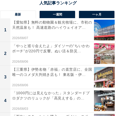
最新
一週間
一ヶ月
【愛知県】無料の動物園＆観光牧場に、市初の
天然温泉も！ 高速道路のハイウェイオア...
1
2026/08/07
「やっと巡り会えたよ」ダイソーの“ちいかわ
ポーチ”が220円で反響。ぬい活＆防災...
2
2026/08/06
【三重県】伊勢名物「赤福」の直営店に、全国
唯一のコメダ大判焼き店も！ 東名阪・伊...
3
2026/08/06
1位：『ミステリと言う勿れ』
「1000円には見えなかった」スタンダードプ
ロダクツのリュックが「高見えする」の...
4
2026/08/03