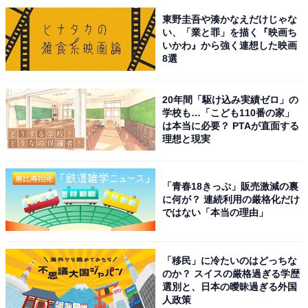
A post shared by 【公式】ミステリと言う勿れ〈大ヒット上映中！〉 (
東野圭吾や湊かなえだけじゃな
い、「業と罪」を描く『映画ち
いかわ』から強く連想した映画
1位は『ミステリと言う勿れ』です。2022年（令和4年）
8選
に放送されたドラマで、田村由美さんによる漫画が原
作。漫画ファンから人気が高い主人公の久能整は、菅田
20年間「駆け込み実績ゼロ」の
将暉さんが担当しました。
学校も…「こども110番の家」
は本当に必要？ PTAが直面する
理想と現実
久能は、ボリュームがある天然パーマの髪形が特徴的
で、カレーを作るのが趣味の変わり者の大学生。教師志
望ながら感情をあまり表に出さず、複雑な過去を持って
「青春18きっぷ」販売激減の裏
に何が？ 連続利用の厳格化だけ
いる難しいキャラクターとなります。
ではない「本当の理由」
菅田さんは卓越した演技力で久能を演じ、抜群の「間の
演技」を見せドラマを盛り上げています。ひたすら喋り
「移民」に冷たいのはどっちな
のか？ スイスの厳格過ぎる学歴
まくり事件の謎も人の心も解きほぐすという、これまで
選別と、日本の曖昧過ぎる外国
になかった令和版の新感覚ミステリー作品を楽しめま
人政策