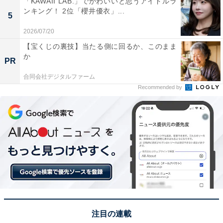
「KAWAII LAB.」でかわいいと思うアイドルラ
第1位：井ノ原快彦（元V6・20th Century）
ンキング！ 2位「櫻井優衣」...
5
2026/07/20
【宝くじの裏技】当たる側に回るか、このまま
か
PR
合同会社デジタルファーム
Recommended by
View this post on Instagram
注目の連載