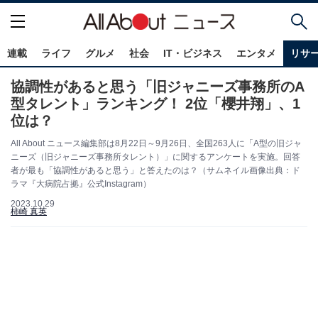
連載
ライフ
グルメ
社会
IT・ビジネス
エンタメ
リサ
協調性があると思う「旧ジャニーズ事務所のA
型タレント」ランキング！ 2位「櫻井翔」、1
位は？
All About ニュース編集部は8月22日～9月26日、全国263人に「A型の旧ジャ
ニーズ（旧ジャニーズ事務所タレント）」に関するアンケートを実施。回答
者が最も「協調性があると思う」と答えたのは？（サムネイル画像出典：ド
ラマ『大病院占拠』公式Instagram）
2023.10.29
柿崎 真英