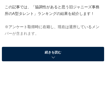
この記事では、「協調性があると思う旧ジャニーズ事務
所のA型タレント」ランキングの結果を紹介します！
※アンケート取得時に在籍し、現在は退所しているメン
バーが含まれます。
続きを読む
＞8位までの全ランキング結果を見る
第2位：櫻井翔（嵐）