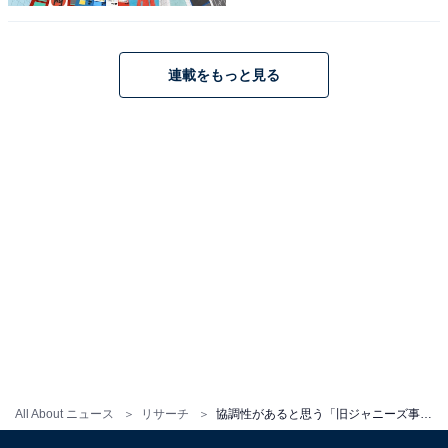
ンバーと接したりしていた場面が強く印象に残っている
人も多いのではないでしょうか。
連載をもっと見る
回答者からは、「メンバーや周囲の人と調和しながら、
上手に仕事をしているイメージがあるので」（埼玉県・
40代女性）、「V６の初期のころ、年の差がある上と下
の間でうまく取り持ってくれていたイメージがあるか
ら」（東京都・30代女性）などの声が聞かれました。
※回答者のコメントは原文ママです
＞次ページ：8位までの全ランキング結果を見る
この記事の筆者：柿崎 真英 プロフィール
All About ニュース
リサーチ
協調性があると思う「旧ジャニーズ事務所のA型タレント」ランキング！ 2位「櫻井翔」、1位は？
2019年よりフリーランスライター・エディターとして活