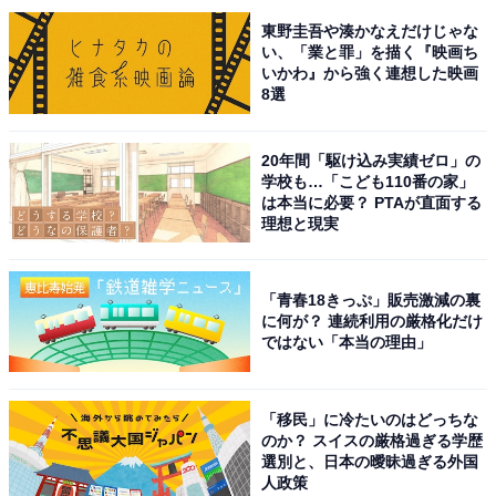
東野圭吾や湊かなえだけじゃな
い、「業と罪」を描く『映画ち
いかわ』から強く連想した映画
8選
A post shared by 【公式】「ミワさんなりすます」NHK夜ドラ (@nh
20年間「駆け込み実績ゼロ」の
学校も…「こども110番の家」
は本当に必要？ PTAが直面する
理想と現実
1位に輝いたのは、元V6のメンバーで、現在は20th
Centuryのメンバーとして活動する井ノ原快彦さんでし
た！ タレント活動と並行して、2022年9月から元ジャニ
「青春18きっぷ」販売激減の裏
に何が？ 連続利用の厳格化だけ
ーズ事務所の子会社となる「ジャニーズアイランド」の
ではない「本当の理由」
代表取締役としても活動する井ノ原さん。
V6として活動していた当時、グループの冠番組などで自
「移民」に冷たいのはどっちな
のか？ スイスの厳格過ぎる学歴
然と司会の役割を担ってトークを回したり、グループ間
選別と、日本の曖昧過ぎる外国
では年齢的な面もあってか、“中間管理職的”な立場でメ
人政策