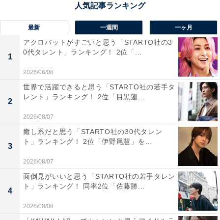
したり、グループ内外問わず場を進行するのが上手いか
ら」（東京都・20代女性）といった意見が上がりまし
最新
一週間
一ヶ月
た。
アクロバットがすごいと思う「STARTO社の3
0代タレント」ランキング！ 2位「...
1
2026/08/08
世界で活躍できると思う「STARTO社の若手タ
レント」ランキング！ 2位「目黒蓮...
2
2026/08/07
癒し系だと思う「STARTO社の30代タレン
ト」ランキング！ 2位「伊野尾慧」を...
3
2026/08/07
面倒見がいいと思う「STARTO社の若手タレン
ト」ランキング！ 同率2位「佐藤勝...
4
2026/08/08