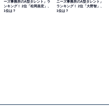
ーズ事務所のA型タレント」ラ
ニーズ事務所のA型タレント」
ンキング！ 2位「松岡昌宏」、
ランキング！ 2位「大野智」、
2位には、嵐の櫻井翔さんがランクイン。嵐が活動を休
1位は？
1位は？
止するまでは、グループの冠番組などで進んで進行役を
こなしたり、メンバー間ではバランサーのような役割を
担ったりと、“影のリーダー”との呼び声も高かった櫻井
さん。
自身がキャスターとして出演するニュース番組でも、嵐
の活動休止を決断するまでに、メンバーひとりひとりの
意見を聞いた上で全員が納得する答えを探す役割を担っ
ていたと、協調性の高さを物語るエピソードを披露して
いました。
回答者からは、「相手の意見もしっかり聞くイメージが
あり、相手の意見も尊重しそうなイメージがあるため」
（千葉県・50代男性）、「情報番組に出たり番組MCを