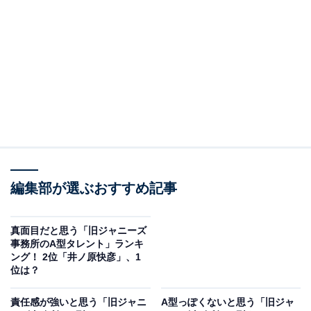
View this post on Instagram
編集部が選ぶおすすめ記事
真面目だと思う「旧ジャニーズ
事務所のA型タレント」ランキ
ング！ 2位「井ノ原快彦」、1
位は？
A post shared by 大病院占拠【公式】日本テレビ系?土曜ドラマ (@dai
責任感が強いと思う「旧ジャニ
A型っぽくないと思う「旧ジャ