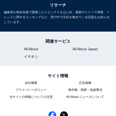
動。月刊誌やニュースサイト編集者としてのバックグラ
リサーチ
ウンドを持つ。現在はローカルメディアでの活動を中心
編集部が独自目線で調査したトピックスをはじめ、最新のリリース情報、ト
レンドに関するランキングなど、世の中で注目を集めている話題をお知らせ
に、エンタメ・トレンド記事なども執筆。
しています。
関連サービス
All About
All About Japan
イチオシ
サイト情報
会社概要
広告掲載
プライバシーポリシー
著作権・商標・免責事項
当サイトの情報についての注意
All About ニュースについて