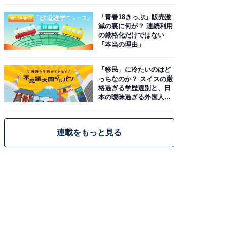
と現実
「青春18きっぷ」販売激
減の裏に何が？ 連続利用
の厳格化だけではない
「本当の理由」
「移民」に冷たいのはど
っちなのか？ スイスの厳
格過ぎる学歴選別と、日
本の曖昧過ぎる外国人政
策
連載をもっと見る