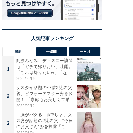
最新
一週間
一ヶ月
阿波みなみ、ディズニー訪問
「さす
も「ガチで帰りたい」吐露。
は」高
1
1
「これは帰りたいw」「なん
災地を
ち...
「カ...
2025/06/19
2026/08/0
女装姿が話題の47歳2児の父
「女の
親、ビフォーアフター姿を公
介、バ
2
2
開！ 「素顔もお美しくて納...
らのプレ
愛...
2025/06/12
2026/08/0
「脳がバグる jkでしょ」女
「好感
装姿が話題の2児の父、“今日
や、“マ
3
3
のお父さん”姿を披露「こ...
画変更
財...
2026/08/04
2026/07/3