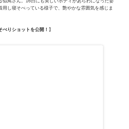
る似鳥さん。16日にも美しいボディがあらわになった姿
着用し寝そべっている様子
で、艶やかな雰囲気を感じま
そべりショットを公開！
】