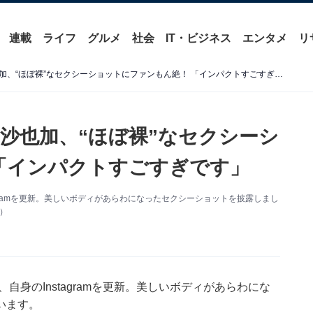
連載
ライフ
グルメ
社会
IT・ビジネス
エンタメ
リ
「リボンそこ変われ」似鳥沙也加、“ほぼ裸”なセクシーショットにファンもん絶！ 「インパクトすごすぎです」
沙也加、“ほぼ裸”なセクシーシ
「インパクトすごすぎです」
agramを更新。美しいボディがあらわになったセクシーショットを披露しまし
り）
自身のInstagramを更新。美しいボディがあらわにな
います。