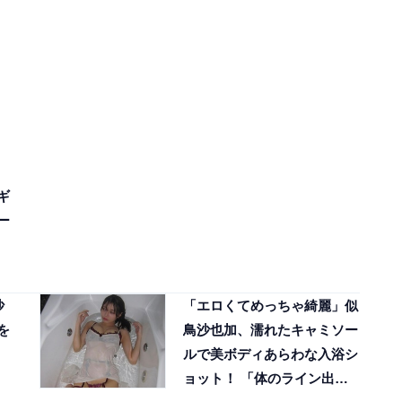
ギ
ー
沙
「エロくてめっちゃ綺麗」似
を
鳥沙也加、濡れたキャミソー
」
ルで美ボディあらわな入浴シ
ョット！ 「体のライン出て