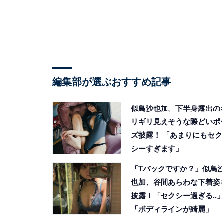
編集部が選ぶおすすめ記事
似鳥沙也加、下半身露出の
リギリ見えそうな際どいポ
ズ披露！ 「あまりにもセク
シーすぎます」
「Tバックですか？」似鳥
也加、谷間あらわな下着姿
披露！「セクシー過ぎる..
「ボディラインが綺麗」