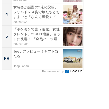
女装姿が話題の2児の父親、
「脚が
フリルドレス姿で娘たちとお
横川尚
4
4
ままごと「なんて可愛くて平
ムキな姿
和...
刃...
2026/04/20
2026/08/0
「ポケモンで言う進化」女性
「2人と
タレント、25キロ増量ショッ
團十郎
5
5
トに反響！ 「全然パーツ埋...
「後ろ
「...
2026/08/05
2026/08/0
Jeep アソビュー！ギフト当
一橋大
たる
を５年
PR
PR
ラム
Jeep Japan
一橋大学
Recommended by