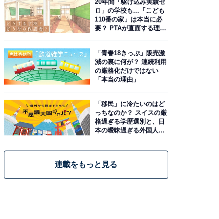
20年間「駆け込み実績ゼ
ロ」の学校も…「こども
110番の家」は本当に必
要？ PTAが直面する理想
と現実
「青春18きっぷ」販売激
減の裏に何が？ 連続利用
の厳格化だけではない
「本当の理由」
「移民」に冷たいのはど
っちなのか？ スイスの厳
格過ぎる学歴選別と、日
本の曖昧過ぎる外国人政
策
連載をもっと見る