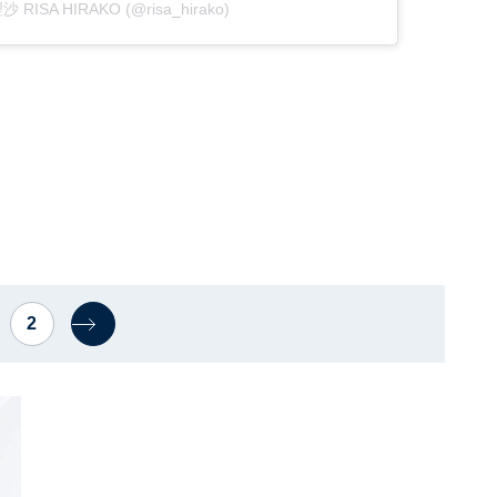
沙 RISA HIRAKO (@risa_hirako)
2