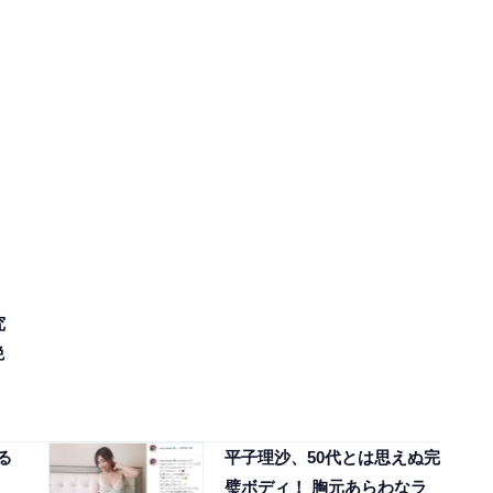
究
絶
る
平子理沙、50代とは思えぬ完
璧ボディ！ 胸元あらわなラ