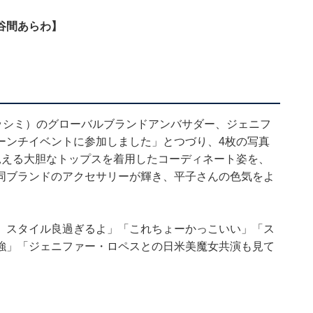
谷間あらわ】
ティミッシミ）のグローバルブランドアンバサダー、ジェニフ
ーンチイベントに参加しました」とつづり、4枚の写真
見える大胆なトップスを着用したコーディネート姿を、
同ブランドのアクセサリーが輝き、平子さんの色気をよ
 スタイル良過ぎるよ」「これちょーかっこいい」「ス
強」「ジェニファー・ロペスとの日米美魔女共演も見て
。