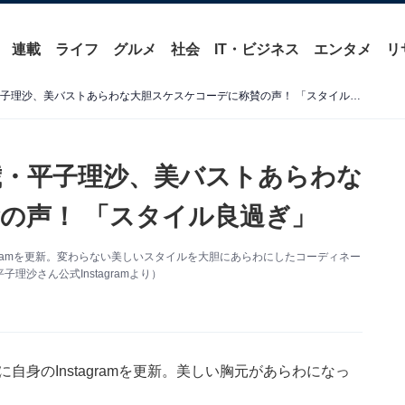
連載
ライフ
グルメ
社会
IT・ビジネス
エンタメ
リ
「理沙さんセクシー」52歳・平子理沙、美バストあらわな大胆スケスケコーデに称賛の声！ 「スタイル良過ぎ」
歳・平子理沙、美バストあらわな
の声！ 「スタイル良過ぎ」
agramを更新。変わらない美しいスタイルを大胆にあらわにしたコーディネー
沙さん公式Instagramより）
自身のInstagramを更新。美しい胸元があらわになっ
。