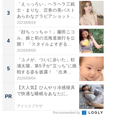
「えっっろい」ヘラヘラ三銃
「脚が
士・まりな、圧巻の美バスト
横川尚
3
3
あらわなグラビアショット公
ムキな姿
開...
刃...
2023/09/29
2026/08/0
「顔ちっっちゃ！」藤田ニコ
「脳がバ
ル、娘と初の北海道旅行を公
装姿が話
4
4
開！ 「スタイルよすぎる
のお父さ
よ〜...
2026/08/08
2026/08/0
「ユメが、ついに歩いた」杉
「急に
浦太陽、第5子が“立っち”に挑
る」広
5
5
戦する姿を披露！ 「出来...
ョット
た」の..
2026/08/04
2026/08/0
【大人気】ひんやり冷感寝具
楽しさ
で快適な睡眠をあなたに。
セコで避
PR
PR
ティビ
東...
アイリスプラザ
東急不動
Recommended by