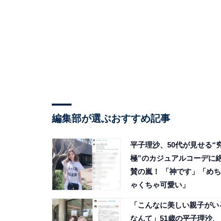
編集部が選ぶおすすめ記事
平子理沙、50代が見せる“
極”のカジュアルコーデに
賛の嵐！ 「神です」「めち
ゃくちゃ可愛い」
「こんなに美しい親子がい
なんて」51歳の平子理沙、