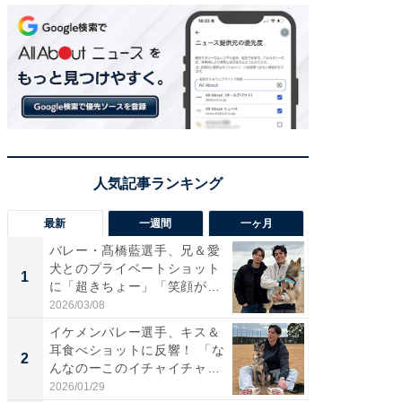
最新
一週間
一ヶ月
バレー・髙橋藍選手、兄＆愛
「さす
犬とのプライベートショット
は」高
1
1
に「超きちょー」「笑顔が見
災地を
れ...
「カ...
2026/03/08
2026/08/0
イケメンバレー選手、キス＆
「え、
耳食べショットに反響！ 「な
芸人、2
2
2
んなのーこのイチャイチャ
エットに
感...
2026/01/29
2026/08/0