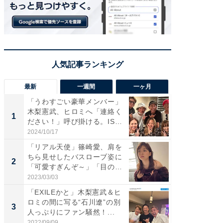
最新
一週間
一ヶ月
「うわすごい豪華メンバー」
「さす
木梨憲武、ヒロミへ「連絡く
は」高
1
1
ださい！」呼び掛ける。IS
災地を
S...
「カ...
2024/10/17
2026/08/0
「リアル天使」篠崎愛、肩を
「女の
ちら見せしたバスローブ姿に
介、バ
2
2
「可愛すぎんぞ～」「目の表
らのプレ
情...
愛...
2023/03/03
2026/08/0
「EXILEかと」木梨憲武＆ヒ
「脚が
ロミの間に写る“石川遼”の別
横川尚
3
3
人っぷりにファン騒然！...
ムキな姿
刃...
2022/09/09
2026/08/0