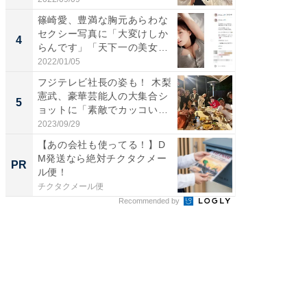
篠崎愛、豊満な胸元あらわな
「え、
セクシー写真に「大変けしか
芸人、2
4
4
らんです」「天下一の美女で
エットに
す...
2022/01/05
2026/08/0
フジテレビ社長の姿も！ 木梨
「脳がバ
憲武、豪華芸能人の大集合シ
装姿が話
5
5
ョットに「素敵でカッコい
のお父さ
い...
2023/09/29
2026/08/0
【あの会社も使ってる！】D
arro
M発送なら絶対チクタクメー
いレベ
PR
PR
ル便！
チクタクメール便
arrows
Recommended by