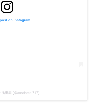
 post on Instagram
 by 浅田舞 (@asadamai717)