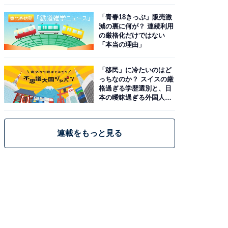
と現実
「青春18きっぷ」販売激
減の裏に何が？ 連続利用
の厳格化だけではない
「本当の理由」
「移民」に冷たいのはど
っちなのか？ スイスの厳
格過ぎる学歴選別と、日
本の曖昧過ぎる外国人政
策
連載をもっと見る