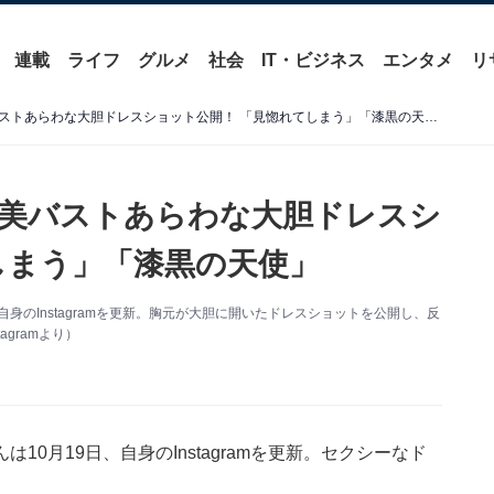
連載
ライフ
グルメ
社会
IT・ビジネス
エンタメ
リ
「エロい」浅田舞、圧巻の美バストあらわな大胆ドレスショット公開！ 「見惚れてしまう」「漆黒の天使」
美バストあらわな大胆ドレスシ
しまう」「漆黒の天使」
身のInstagramを更新。胸元が大胆に開いたドレスショットを公開し、反
gramより）
0月19日、自身のInstagramを更新。セクシーなド