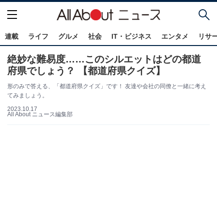
連載
ライフ
グルメ
社会
IT・ビジネス
エンタメ
リサ
絶妙な難易度……このシルエットはどの都道
府県でしょう？ 【都道府県クイズ】
形のみで答える、「都道府県クイズ」です！ 友達や会社の同僚と一緒に考え
てみましょう。
2023.10.17
All About ニュース編集部