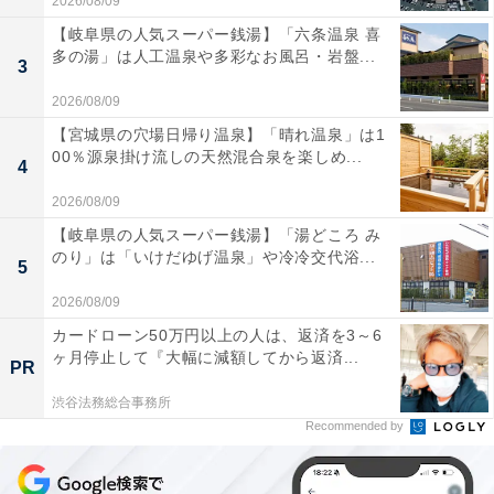
2026/08/09
【岐阜県の人気スーパー銭湯】「六条温泉 喜
多の湯」は人工温泉や多彩なお風呂・岩盤...
3
2026/08/09
【宮城県の穴場日帰り温泉】「晴れ温泉」は1
00％源泉掛け流しの天然混合泉を楽しめ...
4
2026/08/09
【岐阜県の人気スーパー銭湯】「湯どころ み
のり」は「いけだゆげ温泉」や冷冷交代浴...
5
2026/08/09
カードローン50万円以上の人は、返済を3～6
ヶ月停止して『大幅に減額してから返済...
PR
渋谷法務総合事務所
Recommended by