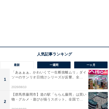
最新
一週間
一ヶ月
「あぁぁぁ。かわいくて一生断捨離ムリ」ダイ
ソーのサンリオ日焼けシリーズが反響。全...
1
2026/08/10
【群馬県藤岡市】道の駅「ららん藤岡」は買い
物・グルメ・遊びが揃うスポット。全国で...
2