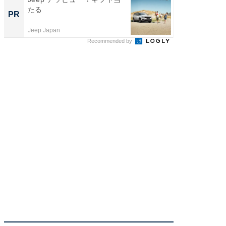
たる
保守」
PR
PR
Jeep Japan
データラ
Recommended by