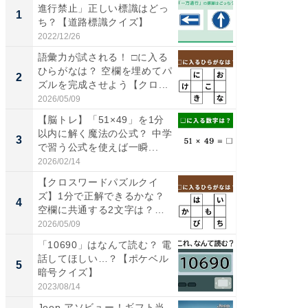
進行禁止」正しい標識はどっ
る〜」3
1
1
ち？【道路標識クイズ】
バー」
好...
2022/12/26
2026/07/3
語彙力が試される！ □に入る
【三重
ひらがなは？ 空欄を埋めてパ
「鈴鹿天
2
2
ズルを完成させよう【クロ...
は100
2026/05/09
2026/08/0
【脳トレ】「51×49」を1分
「ミニオ
以内に解く魔法の公式？ 中学
ッグ！ 
3
3
で習う公式を使えば一瞬...
ど、夏限
2026/02/14
2026/08/0
【クロスワードパズルクイ
ステラ
ズ】1分で正解できるかな？
詰め放題
4
4
空欄に共通する2文字は？
00円で「
暮...
2026/05/09
2026/08/0
「10690」はなんて読む？ 電
【埼玉
話してほしい…？【ポケベル
「行田天
5
5
暗号クイズ】
は和の
が...
2023/08/14
2026/08/0
Jeep アソビュー！ギフト当
データ