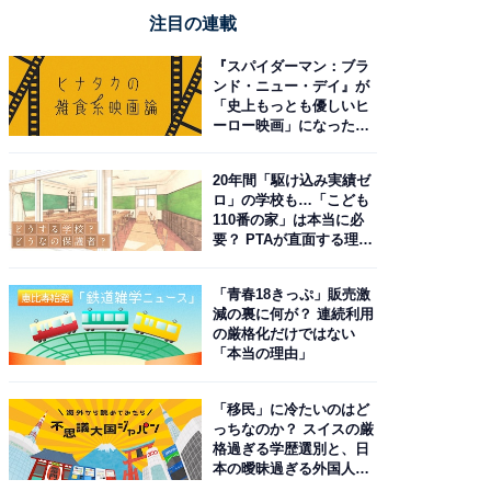
注目の連載
『スパイダーマン：ブラ
ンド・ニュー・デイ』が
「史上もっとも優しいヒ
ーロー映画」になった理
由。予習したい作品は？
20年間「駆け込み実績ゼ
ロ」の学校も…「こども
110番の家」は本当に必
要？ PTAが直面する理想
と現実
「青春18きっぷ」販売激
減の裏に何が？ 連続利用
の厳格化だけではない
「本当の理由」
「移民」に冷たいのはど
っちなのか？ スイスの厳
格過ぎる学歴選別と、日
本の曖昧過ぎる外国人政
策