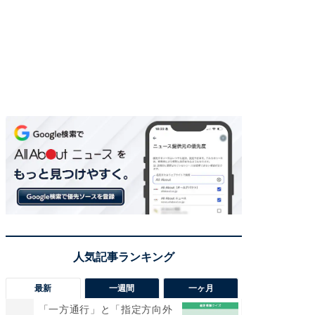
最新
一週間
一ヶ月
「一方通行」と「指定方向外
「気に