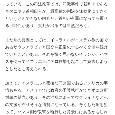
っている。この司法改革では、汚職事件で裁判中である
ネタニヤフ首相自らが、最高裁の判決を無効化にできる
というとんでもない内容だ。首相が有罪になっても覆せ
る可能性があり、批判が出るのは当然だろう。
また別の要因としては、イスラエルがイスラム教の国で
あるサウジアラビアと国交を正常化するべく交渉を続け
ていたことがある。それを快く思わないイランが、ハマ
スを使ってイスラエルにテロ攻撃を起こして妨害しよう
としたとも考えられる。
加えて、イスラエルと密接な同盟国であるアメリカの事
情もある。アメリカでは政府の予算執行ができずに政府
封鎖の懸念があり、その混乱によってウクライナなどへ
の支援が滞りそうな情勢になっている。そうした隙を狙
って、ハマス側が攻撃を断行した背景にはあるかもしれ