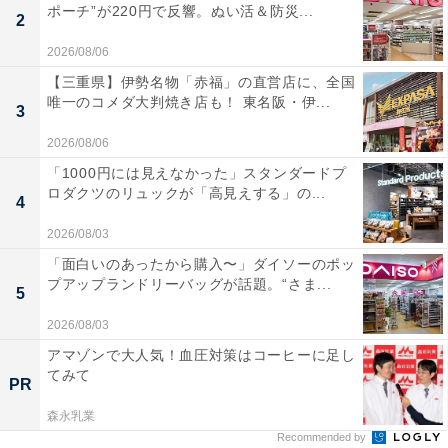
ポーチ”が220円で反響。ぬい活＆防災...
2
2026/08/06
【三重県】伊勢名物「赤福」の直営店に、全国
唯一のコメダ大判焼き店も！ 東名阪・伊...
3
2026/08/06
「1000円には見えなかった」スタンダードプ
ロダクツのリュックが「高見えする」の...
4
2026/08/03
「面白いのあったから購入〜」ダイソーのポッ
プアップランドリーバッグが話題。“さま...
5
2026/08/03
アマゾンで大人気！血圧対策はコーヒーに足し
てみて
PR
森永乳業
Recommended by