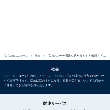
All About ニュース
社会
【パレスチナ問題を分かりやすく解説】イスラエルとハマスはなぜ対立しているのか、日本への影響は？
社会
世の中をにぎわず注目のニュースを、その道のプロが独自の視点でわかりや
すく掘り下げます。読めば話のネタになる、視野が広がる、いつでも何かを
「発見」できる情報をお伝えします。
関連サービス