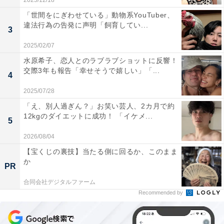
2025/12/18
「世間をにぎわせている」動物系YouTuber、
違法行為の告発に声明「飼育してい...
3
2025/02/07
水原希子、恋人とのラブラブショットに反響！
交際3年も報告「幸せそうで嬉しい」「...
4
2025/07/28
「え、別人過ぎん？」お笑い芸人、2カ月で約
12kgのダイエットに成功！ 「イケメ...
5
2026/08/04
【宝くじの裏技】当たる側に回るか、このまま
か
PR
合同会社デジタルファーム
Recommended by