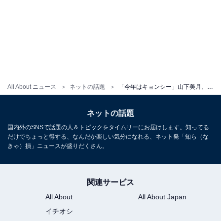
All About ニュース
ネットの話題
「今年はキョンシー」山下美月、肩チラ出しのコスプレ姿を披露！ キュートすぎるツインテールヘアも
ネットの話題
国内外のSNSで話題の人＆トピックをタイムリーにお届けします。知ってる
だけでちょっと得する、なんだか楽しい気分になれる、ネット発「知ら（な
きゃ）損」ニュースが盛りだくさん。
関連サービス
All About
All About Japan
イチオシ