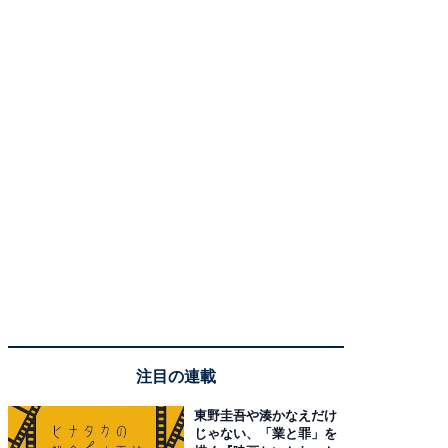
注目の連載
東野圭吾や湊かなえだけ
じゃない、「業と罪」を