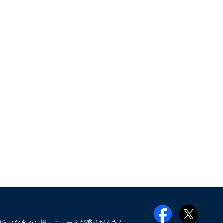
知ら（なきゃ）損」ニュースが盛りだくさん。