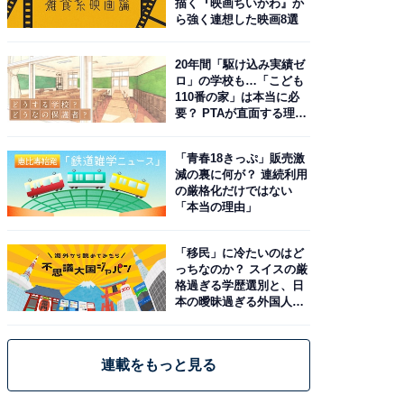
描く『映画ちいかわ』か
ら強く連想した映画8選
20年間「駆け込み実績ゼ
ロ」の学校も…「こども
110番の家」は本当に必
要？ PTAが直面する理想
と現実
「青春18きっぷ」販売激
減の裏に何が？ 連続利用
の厳格化だけではない
「本当の理由」
「移民」に冷たいのはど
っちなのか？ スイスの厳
格過ぎる学歴選別と、日
本の曖昧過ぎる外国人政
策
連載をもっと見る