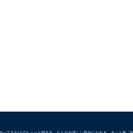
。知ってるだけでちょっと得する、なんだか楽しい気分になれる、ネット発「