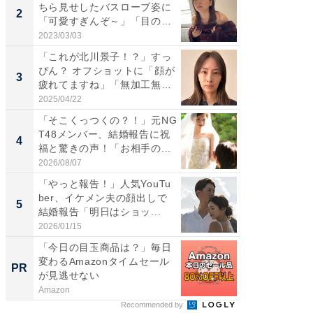
ちら見せしたバスローブ姿に
介、バ
2
2
「可愛すぎんぞ～」「目の表
らのプレ
情...
愛...
2023/03/03
2026/08/0
「これが北川景子！？」すっ
「脚が
ぴん？ オフショットに「顔が
横川尚
3
3
疲れてますね」「無加工無
ムキな姿
表...
刃...
2025/04/22
2026/08/0
「そこくっつくの？！」元NG
「え、
T48メンバー、結婚報告に祝
芸人、2
4
4
福と驚きの声！「お相手の...
エットに
2026/08/07
2026/08/0
「やっと報告！」人気YouTu
「脳がバ
ber、イケメン夫の顔出しで
装姿が話
5
5
結婚報告「明日はショッ...
のお父さ
2026/01/15
2026/08/0
「今日の目玉商品は？」毎日
GOETH
変わるAmazonタイムセール
を組み
PR
PR
が見逃せない
Amazon
FINCHI o
Recommended by