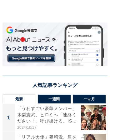
最新
一週間
一ヶ月
「うわすごい豪華メンバー」
「さす
木梨憲武、ヒロミへ「連絡く
は」高
1
1
ださい！」呼び掛ける。IS
災地を
S...
「カ...
2024/10/17
2026/08/0
「リアル天使」篠崎愛、肩を
「女の