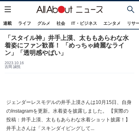
連載
ライフ
グルメ
社会
IT・ビジネス
エンタメ
リサ
「スタイル神」井手上漠、太ももあらわな水
着姿にファン歓喜！ 「めっちゃ綺麗なライ
ン」「透明感やばい」
2023.10.16
吉岡 誠悦
ジェンダーレスモデルの井手上漠さんは10月15日、自身
のInstagramを更新。水着姿を披露しました。 【実際の
投稿：井手上漠、太ももあらわな水着ショット披露！】
井手上さんは「スキンダイビングして...