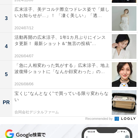
2024/11/06
広末涼子、美デコルテ際立つドレス姿で「嬉し
いお知らせが…」！ 「凄く美しい」「透...
3
2024/07/12
活動再開の広末涼子、1年1カ月ぶりにインス
タ更新！ 最新ショット＆“無言の投稿”...
4
2026/04/07
「急に人相変わった気がする」広末涼子、地上
波復帰ショットに「なんか顔変わった」の...
5
2026/08/06
宝くじ“なんとなく”で買っている限り変わらな
い
PR
合同会社デジタルファーム
Recommended by