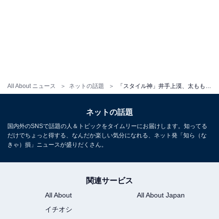
All About ニュース
ネットの話題
「スタイル神」井手上漠、太ももあらわな水着姿にファン歓喜！ 「めっちゃ綺麗なライン」「透明感やばい」
ネットの話題
国内外のSNSで話題の人＆トピックをタイムリーにお届けします。知ってる
だけでちょっと得する、なんだか楽しい気分になれる、ネット発「知ら（な
きゃ）損」ニュースが盛りだくさん。
関連サービス
All About
All About Japan
イチオシ