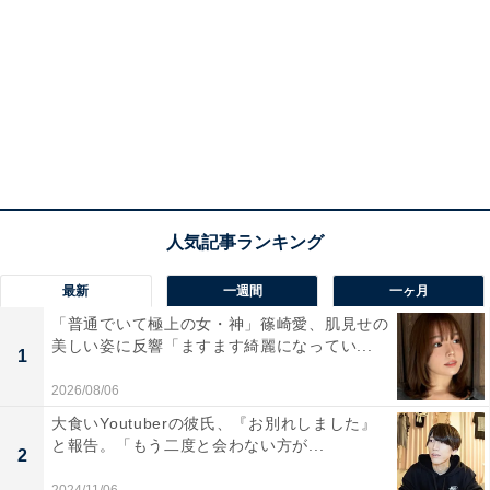
最新
一週間
一ヶ月
「普通でいて極上の女・神」篠崎愛、肌見せの
美しい姿に反響「ますます綺麗になってい...
1
2026/08/06
大食いYoutuberの彼氏、『お別れしました』
と報告。「もう二度と会わない方が...
2