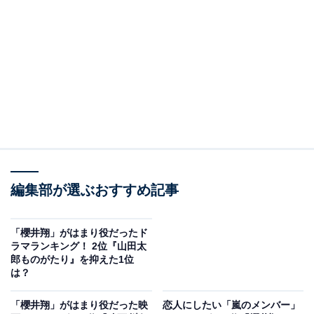
A post shared by ARASHI (@arashi_5_official)
2位：『ヤッターマン』：高田ガン
編集部が選ぶおすすめ記事
2位は『ヤッターマン』です。タツノコプロ原作のアニ
メ『タイムボカンシリーズ ヤッターマン』を原作とした
「櫻井翔」がはまり役だったド
ラマランキング！ 2位『山田太
映画で、主人公の高田ガンを櫻井さんが担当。三池崇史
郎ものがたり』を抑えた1位
さんが監督を務め、国民的人気のアニメを実写化しまし
は？
た。
「櫻井翔」がはまり役だった映
恋人にしたい「嵐のメンバー」