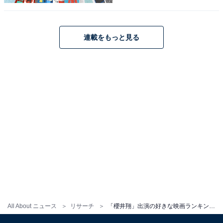
こちらもおすすめ
連載をもっと見る
「櫻井翔」出演の好きなドラマランキング！ 2
位『木更津キャッツアイ』を抑えた1位は？
1
2
All About ニュース
リサーチ
「櫻井翔」出演の好きな映画ランキング！ 1位『映画 謎解きはディナーのあとで』、2位は？