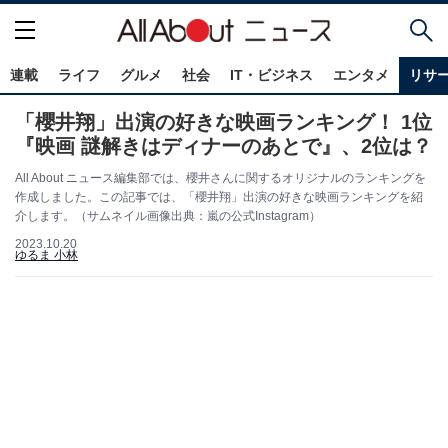
連載
ライフ
グルメ
社会
IT・ビジネス
エンタメ
リサ
「櫻井翔」出演の好きな映画ランキング！ 1位
『映画 謎解きはディナーのあとで』、2位は？
All About ニュース編集部では、櫻井さんに関するオリジナルのランキングを
作成しました。この記事では、「櫻井翔」出演の好きな映画ランキングを紹
介します。（サムネイル画像出典：嵐の公式Instagram）
2023.10.20
ゆるま 小林