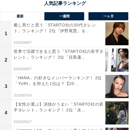
最新
一週間
一ヶ月
癒し系だと思う「STARTO社の30代タレン
ト」ランキング！ 2位「伊野尾慧」を...
1
2026/08/07
世界で活躍できると思う「STARTO社の若手タ
1位：『映画 謎解きはディナーのあとで』：影山
レント」ランキング！ 2位「目黒蓮...
2
2026/08/07
1位は『映画 謎解きはディナーのあとで』です。東川篤
「HANA」の好きなメンバーランキング！ 2位
哉さんによる同名小説が原作で、2011年にフジテレビ系
「YURI」を抑えた1位は？【20...
3
でドラマを放送。人気を集め、劇場版として『映画 謎解
2026/07/24
きはディナーのあとで』が制作されました。
【女性が選ぶ】演技がうまい「STARTO社の若
手タレント」ランキング！ 2位「永...
櫻井さんは、北川景子さん演じる刑事・宝生麗子のサポ
4
ートをする執事の「影山」を熱演。劇場版では、豪華客
2026/05/27
船でバカンスを楽しんでいた麗子と影山が、殺人事件に