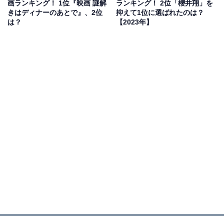
画ランキング！ 1位『映画 謎解
ランキング！ 2位「櫻井翔」を
ヒロインのアイちゃんは福田沙紀さん、おなじみのドロ
きはディナーのあとで』、2位
抑えて1位に選ばれたのは？
は？
【2023年】
ンジョを深田恭子さんが務め、ボヤッキーは生瀬勝久さ
ん、トンズラーはケンドーコバヤシが演じています。
回答者からは、「アニメから好きなので期待して見まし
たが面白った」（鳥取県／40代男性）、「ヤッターマ
ン、原作とまったく同じ衣装でカッコよかった」（千葉
県／30代女性）、「キャラクターが活かされていて良い
と思うから」（新潟県／30代女性）などのコメントが寄
せられました。