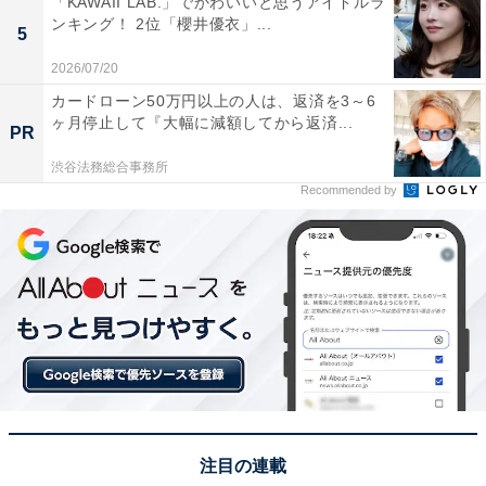
「KAWAII LAB.」でかわいいと思うアイドルラ
ンキング！ 2位「櫻井優衣」...
遭遇して謎解きをすることになります。
5
2026/07/20
回答者からは、「映画では、櫻井さんの推理が、冴えな
カードローン50万円以上の人は、返済を3～6
いところが面白いです」（兵庫県／60代女性）、「びし
ヶ月停止して『大幅に減額してから返済...
PR
っと決まった髪型には、そぐわない衣装だったり、行動
渋谷法務総合事務所
がドラマよりパワーアップしていて面白かった」（神奈
Recommended by
川県／40代女性）、「謎も面白いしギャグ演出もあるの
で好きです。翔くんが演じる役は早口なところもあるの
で滑舌がいい翔くんにぴったり」（山梨県／20代女性）
などのコメントが寄せられました。
＞9位までの全ランキング結果を見る
※回答者のコメントは原文ママです
注目の連載
この記事の筆者：ゆるま 小林