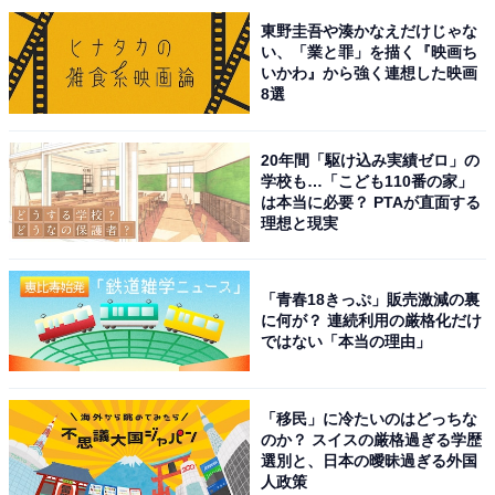
長年にわたってテレビ局でバラエティ番組、情報番組な
東野圭吾や湊かなえだけじゃな
い、「業と罪」を描く『映画ち
どを制作。その後、フリーランスの編集・ライターに転
いかわ』から強く連想した映画
身。芸能情報に精通し、週刊誌、ネットニュースでテレ
8選
ビや芸能人に関するコラムなどを執筆。編集プロダクシ
ョン「ゆるま」を立ち上げる。
20年間「駆け込み実績ゼロ」の
学校も…「こども110番の家」
は本当に必要？ PTAが直面する
理想と現実
「青春18きっぷ」販売激減の裏
に何が？ 連続利用の厳格化だけ
ではない「本当の理由」
「移民」に冷たいのはどっちな
のか？ スイスの厳格過ぎる学歴
選別と、日本の曖昧過ぎる外国
人政策