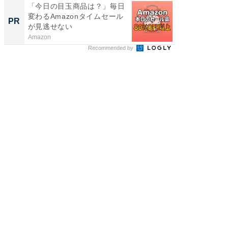
「今日の目玉商品は？」毎日
「え、
変わるAmazonタイムセール
の？」8
PR
PR
が見逃せない
場！Ama
Amazon
Amazon
Recommended by