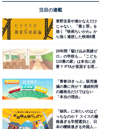
注目の連載
東野圭吾や湊かなえだけ
じゃない、「業と罪」を
描く『映画ちいかわ』か
ら強く連想した映画8選
20年間「駆け込み実績ゼ
ロ」の学校も…「こども
110番の家」は本当に必
要？ PTAが直面する理想
と現実
「青春18きっぷ」販売激
減の裏に何が？ 連続利用
の厳格化だけではない
「本当の理由」
「移民」に冷たいのはど
っちなのか？ スイスの厳
格過ぎる学歴選別と、日
本の曖昧過ぎる外国人政