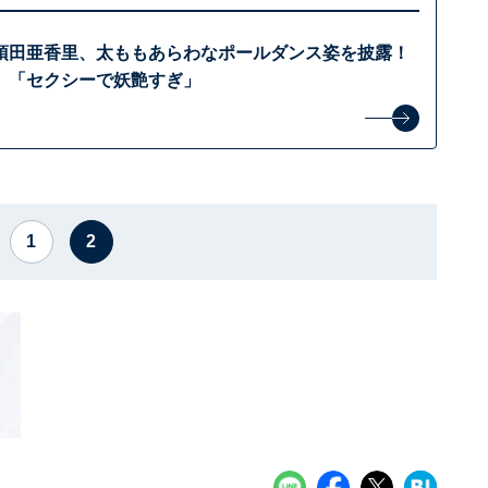
須田亜香里、太ももあらわなポールダンス姿を披露！
」「セクシーで妖艶すぎ」
1
2