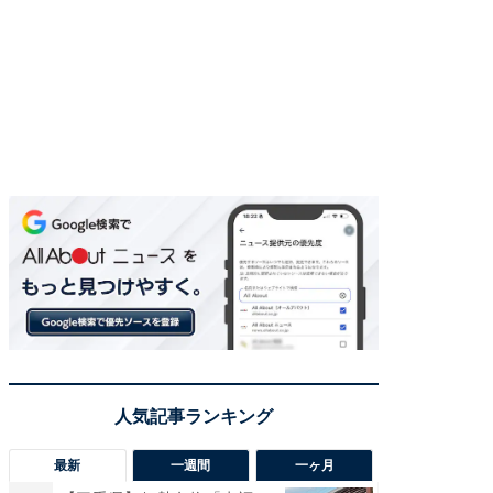
最新
一週間
一ヶ月