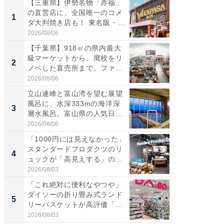
【三重県】伊勢名物「赤福」
【兵庫
の直営店に、全国唯一のコメ
ーメン
1
1
ダ大判焼き店も！ 東名阪・
再現した
伊...
道...
2026/08/06
2026/08/0
【千葉県】918㎡の県内最大
【三重
級マーケットから、廃校をリ
の直営
2
2
ノベした直売所まで。ファ
ダ大判焼
ー...
伊...
2026/08/06
2026/08/0
立山連峰と富山湾を望む展望
【千葉県
風呂に、水深333mの海洋深
級マー
3
3
層水風呂。富山県の人気日
ノベし
帰...
ー...
2026/08/06
2026/08/0
「1000円には見えなかった」
ステラ
スタンダードプロダクツのリ
詰め放題
4
4
ュックが「高見えする」の...
00円で「
2026/08/03
2026/08/0
「これ絶対に便利なやつや」
立山連
ダイソーの折り畳み式ランド
風呂に、
5
5
リーバスケットが高評価「使
層水風
わ...
帰...
2026/08/03
2026/08/0