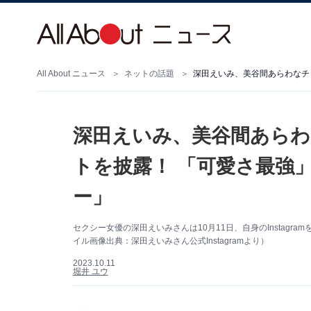
All About ニュース
ネットの話題
深田えいみ、美谷間あら
トを披露！ 「可愛さ最強
ー」
セクシー女優の深田えいみさんは10月11日、自身のInstag
イル画像出典：深田えいみさん公式Instagramより）
2023.10.11
堀井 ユウ