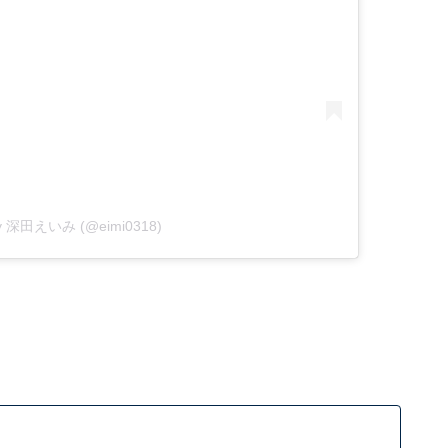
 by 深田えいみ (@eimi0318)