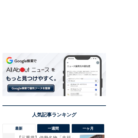
最新
一週間
一ヶ月
【三重県】伊勢名物「赤福」
【兵庫