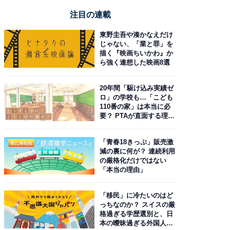
注目の連載
東野圭吾や湊かなえだけ
じゃない、「業と罪」を
描く『映画ちいかわ』か
ら強く連想した映画8選
20年間「駆け込み実績ゼ
ロ」の学校も…「こども
110番の家」は本当に必
要？ PTAが直面する理想
と現実
「青春18きっぷ」販売激
減の裏に何が？ 連続利用
の厳格化だけではない
「本当の理由」
「移民」に冷たいのはど
っちなのか？ スイスの厳
格過ぎる学歴選別と、日
本の曖昧過ぎる外国人政