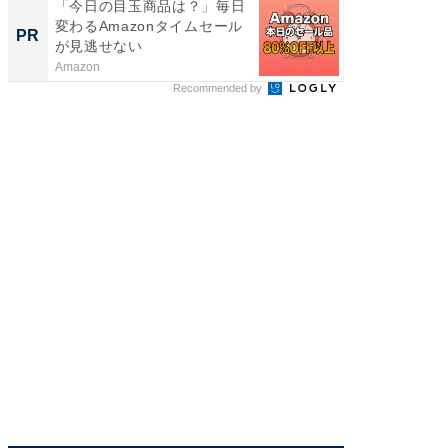
「今日の目玉商品は？」毎日
シェア別荘
変わるAmazonタイムセール
wners
PR
PR
が見逃せない
Amazon
COCO VIL
Recommended by