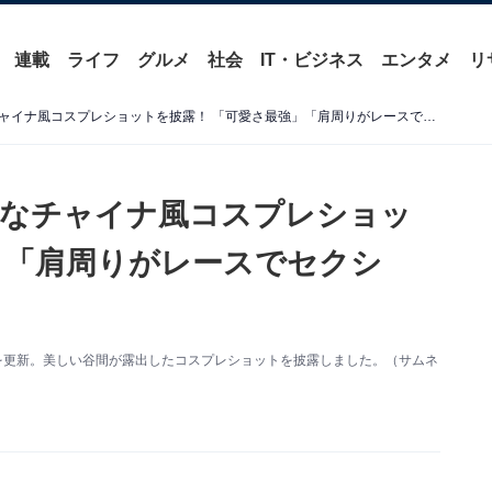
連載
ライフ
グルメ
社会
IT・ビジネス
エンタメ
リ
深田えいみ、美谷間あらわなチャイナ風コスプレショットを披露！ 「可愛さ最強」「肩周りがレースでセクシー」
わなチャイナ風コスプレショッ
」「肩周りがレースでセクシ
ramを更新。美しい谷間が露出したコスプレショットを披露しました。（サムネ