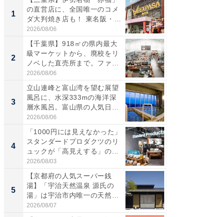
の直営店に、全国唯一のコメ
ーメン
1
1
ダ大判焼き店も！ 東名阪・
再現した
伊...
道...
2026/08/06
2026/08/0
【千葉県】918㎡の県内最大
【三重
級マーケットから、廃校をリ
の直営
2
2
ノベした直売所まで。ファ
ダ大判焼
ー...
伊...
2026/08/06
2026/08/0
立山連峰と富山湾を望む展望
【千葉県
風呂に、水深333mの海洋深
級マー
3
3
層水風呂。富山県の人気日
ノベし
帰...
ー...
2026/08/06
2026/08/0
「1000円には見えなかった」
ステラ
スタンダードプロダクツのリ
詰め放題
4
4
ュックが「高見えする」の...
00円で「
2026/08/03
2026/08/0
【京都府の人気スーパー銭
立山連
湯】「宇治天然温泉 源氏の
風呂に、
5
5
湯」は宇治市内唯一の天然温
層水風
泉と...
帰...
2026/08/07
2026/08/0