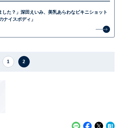
ました？」深田えいみ、美乳あらわなビキニショット
級のナイスボディ」
1
2