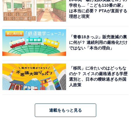
学校も…「こども110番の家」
は本当に必要？ PTAが直面する
理想と現実
「青春18きっぷ」販売激減の裏
に何が？ 連続利用の厳格化だけ
ではない「本当の理由」
「移民」に冷たいのはどっちな
のか？ スイスの厳格過ぎる学歴
選別と、日本の曖昧過ぎる外国
人政策
連載をもっと見る