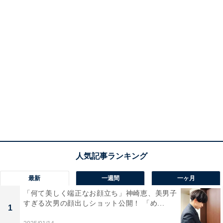
最新
一週間
一ヶ月
「何て美しく端正なお顔立ち」神崎恵、美男子
すぎる次男の顔出しショット公開！ 「め...
1