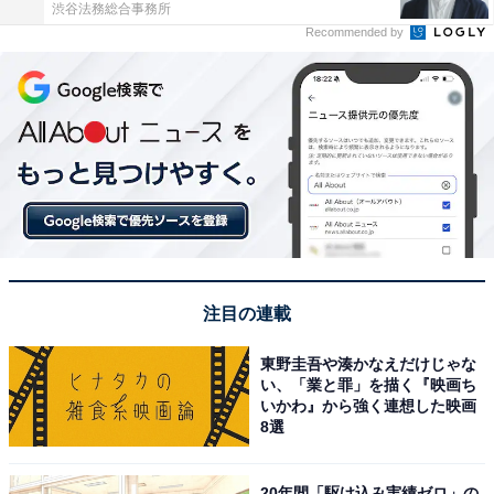
渋谷法務総合事務所
Recommended by
注目の連載
東野圭吾や湊かなえだけじゃな
い、「業と罪」を描く『映画ち
いかわ』から強く連想した映画
8選
20年間「駆け込み実績ゼロ」の