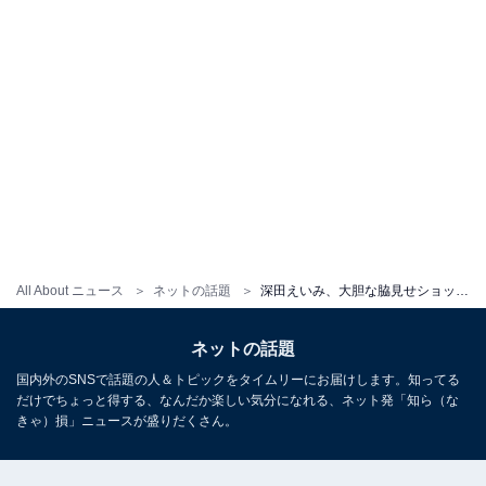
All About ニュース
ネットの話題
深田えいみ、大胆な脇見せショットに「とってもセクシー」「オッパイにしか目が行かない」の声
ネットの話題
国内外のSNSで話題の人＆トピックをタイムリーにお届けします。知ってる
だけでちょっと得する、なんだか楽しい気分になれる、ネット発「知ら（な
きゃ）損」ニュースが盛りだくさん。