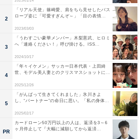
2025/01/14
「リアル天使」篠崎愛、肩をちら見せしたバス
ローブ姿に「可愛すぎんぞ～」「目の表情...
2
2023/03/03
「うわすごい豪華メンバー」木梨憲武、ヒロミ
へ「連絡ください！」呼び掛ける。ISS...
3
2024/10/17
「年々イケメン」サッカー日本代表・上田綺
世、モデル美人妻とのクリスマスショットに...
4
2025/12/26
「がんばって生きてくれました」氷川きよ
し、“パートナー”の命日に思い。「私の身体...
5
2025/02/17
カードローン50万円以上の人は、返済を3～6
ヶ月停止して『大幅に減額してから返済...
PR