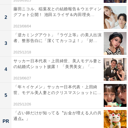
2026/03/25
藤田ニコル、稲葉友との結婚報告＆ウエディン
グフォト公開！ 池田エライザ＆内田理央...
2
2023/08/04
「逆カミングアウト」『ラヴ上等』の美人出演
者、整形告白に「潔くてカッコよ！」「好...
3
2025/12/18
サッカー日本代表・上田綺世、美人モデル妻と
の結婚式ショット披露！ 「美男美女」「...
4
2023/06/27
「年々イケメン」サッカー日本代表・上田綺
世、モデル美人妻とのクリスマスショットに...
5
2025/12/26
「占い師だけが知ってる〝お金が増える人の共
通点〟」
PR