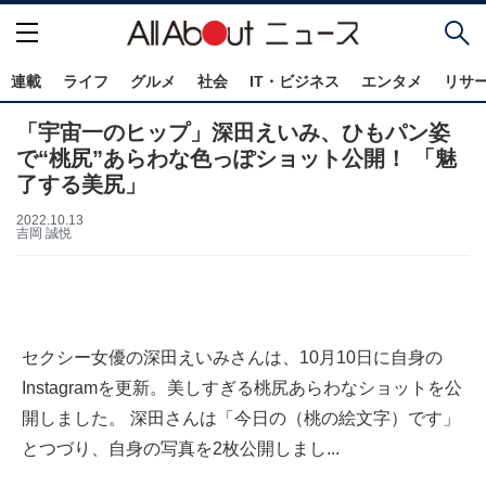
連載
ライフ
グルメ
社会
IT・ビジネス
エンタメ
リサ
「宇宙一のヒップ」深田えいみ、ひもパン姿
で“桃尻”あらわな色っぽショット公開！ 「魅
了する美尻」
2022.10.13
吉岡 誠悦
セクシー女優の深田えいみさんは、10月10日に自身の
Instagramを更新。美しすぎる桃尻あらわなショットを公
開しました。 深田さんは「今日の（桃の絵文字）です」
とつづり、自身の写真を2枚公開しまし...