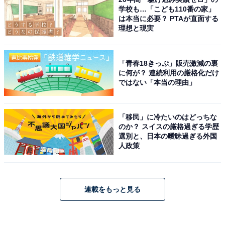
学校も…「こども110番の家」
は本当に必要？ PTAが直面する
理想と現実
「青春18きっぷ」販売激減の裏
に何が？ 連続利用の厳格化だけ
ではない「本当の理由」
「移民」に冷たいのはどっちな
のか？ スイスの厳格過ぎる学歴
選別と、日本の曖昧過ぎる外国
人政策
連載をもっと見る