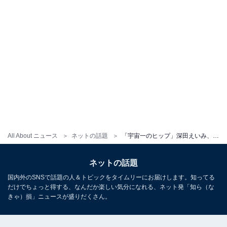
All About ニュース
ネットの話題
「宇宙一のヒップ」深田えいみ、ひもパン姿で“桃尻”あらわな色っぽショット公開！ 「魅了する美尻」
ネットの話題
国内外のSNSで話題の人＆トピックをタイムリーにお届けします。知ってる
だけでちょっと得する、なんだか楽しい気分になれる、ネット発「知ら（な
きゃ）損」ニュースが盛りだくさん。