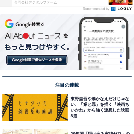
合同会社デジタルファーム
Recommended by
注目の連載
東野圭吾や湊かなえだけじゃな
い、「業と罪」を描く『映画ち
いかわ』から強く連想した映画
8選
20年間「駆け込み実績ゼロ」の