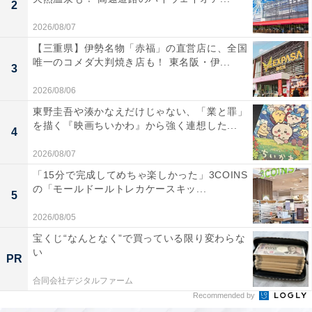
2
2026/08/07
【三重県】伊勢名物「赤福」の直営店に、全国
唯一のコメダ大判焼き店も！ 東名阪・伊...
3
2026/08/06
東野圭吾や湊かなえだけじゃない、「業と罪」
を描く『映画ちいかわ』から強く連想した...
4
2026/08/07
「15分で完成してめちゃ楽しかった」3COINS
の「モールドールトレカケースキッ...
5
2026/08/05
宝くじ“なんとなく”で買っている限り変わらな
い
PR
合同会社デジタルファーム
Recommended by