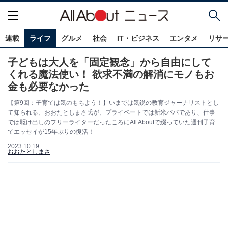
連載
ライフ
グルメ
社会
IT・ビジネス
エンタメ
リサ
子どもは大人を「固定観念」から自由にして
くれる魔法使い！ 欲求不満の解消にモノもお
金も必要なかった
【第9回：子育ては気のもちよう！】いまでは気鋭の教育ジャーナリストとし
て知られる、おおたとしまさ氏が、プライベートでは新米パパであり、仕事
では駆け出しのフリーライターだったころにAll Aboutで綴っていた週刊子育
てエッセイが15年ぶりの復活！
2023.10.19
おおたとしまさ