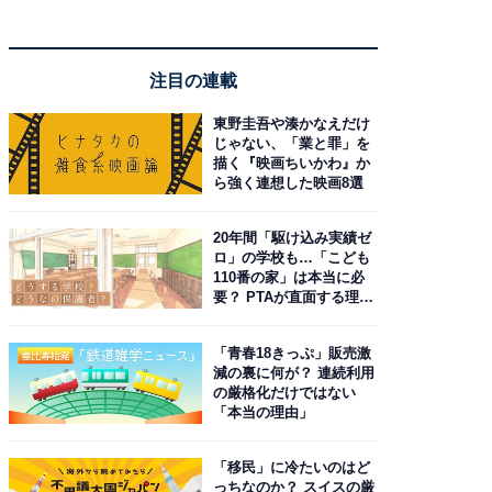
注目の連載
東野圭吾や湊かなえだけ
じゃない、「業と罪」を
描く『映画ちいかわ』か
ら強く連想した映画8選
20年間「駆け込み実績ゼ
ロ」の学校も…「こども
110番の家」は本当に必
要？ PTAが直面する理想
と現実
「青春18きっぷ」販売激
減の裏に何が？ 連続利用
の厳格化だけではない
「本当の理由」
「移民」に冷たいのはど
っちなのか？ スイスの厳