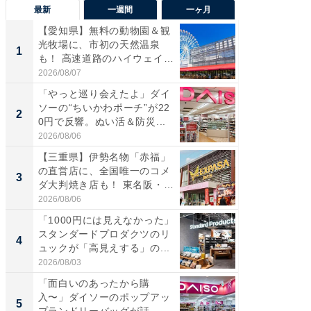
最新
一週間
一ヶ月
【愛知県】無料の動物園＆観
【兵庫
光牧場に、市初の天然温泉
ーメン
1
1
も！ 高速道路のハイウェイオ
再現した
ア...
道...
2026/08/07
2026/08/0
「やっと巡り会えたよ」ダイ
【三重
ソーの“ちいかわポーチ”が22
の直営
2
2
0円で反響。ぬい活＆防災...
ダ大判焼
伊...
2026/08/06
2026/08/0
【三重県】伊勢名物「赤福」
【千葉県
の直営店に、全国唯一のコメ
級マー
3
3
ダ大判焼き店も！ 東名阪・
ノベし
伊...
ー...
2026/08/06
2026/08/0
「1000円には見えなかった」
ステラ
スタンダードプロダクツのリ
詰め放題
4
4
ュックが「高見えする」の...
00円で「
2026/08/03
2026/08/0
「面白いのあったから購
立山連
入〜」ダイソーのポップアッ
風呂に、
5
5