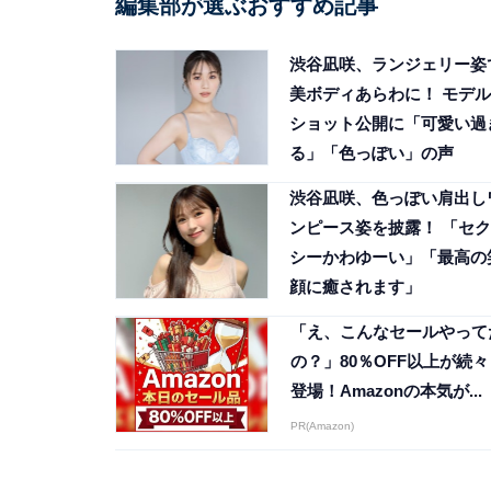
編集部が選ぶおすすめ記事
渋谷凪咲、ランジェリー姿
美ボディあらわに！ モデル
ショット公開に「可愛い過
る」「色っぽい」の声
渋谷凪咲、色っぽい肩出し
ンピース姿を披露！ 「セク
シーかわゆーい」「最高の
顔に癒されます」
「え、こんなセールやって
の？」80％OFF以上が続々
登場！Amazonの本気が...
PR(Amazon)