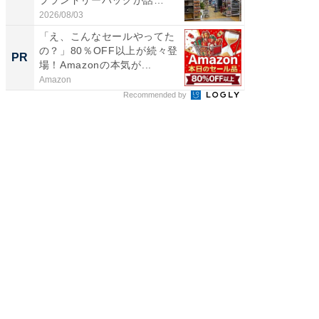
プランドリーバッグが話
層水風
題。“さま...
帰...
2026/08/03
2026/08/0
「え、こんなセールやってた
「今日
の？」80％OFF以上が続々登
変わるA
PR
PR
場！Amazonの本気が...
が見逃
Amazon
Amazon
Recommended by