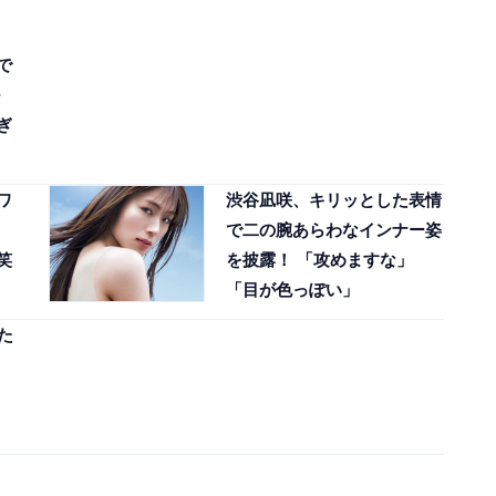
で
ぎ
ワ
渋谷凪咲、キリッとした表情
で二の腕あらわなインナー姿
笑
を披露！ 「攻めますな」
「目が色っぽい」
た