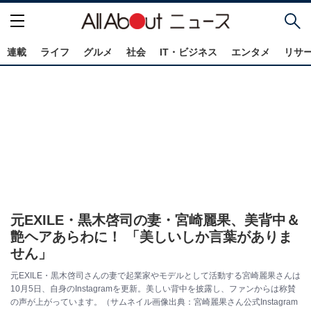
連載
ライフ
グルメ
社会
IT・ビジネス
エンタメ
リサ
元EXILE・黒木啓司の妻・宮崎麗果、美背中＆
艶ヘアあらわに！ 「美しいしか言葉がありま
せん」
元EXILE・黒木啓司さんの妻で起業家やモデルとして活動する宮崎麗果さんは
10月5日、自身のInstagramを更新。美しい背中を披露し、ファンからは称賛
の声が上がっています。（サムネイル画像出典：宮崎麗果さん公式Instagram