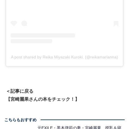
A post shared by Reika Miyazaki Kuroki. (@reikamarianna)
＜記事に戻る
【宮崎麗果さんの本をチェック！】
こちらもおすすめ
元EXILE・黒木啓司の妻・宮崎麗果、授乳＆寝