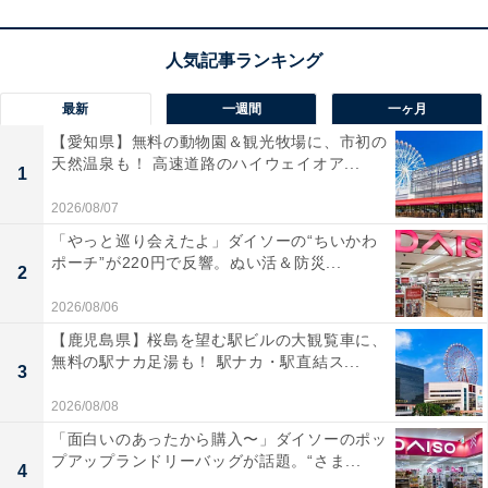
最新
一週間
一ヶ月
【愛知県】無料の動物園＆観光牧場に、市初の
天然温泉も！ 高速道路のハイウェイオア...
1
2026/08/07
「やっと巡り会えたよ」ダイソーの“ちいかわ
ポーチ”が220円で反響。ぬい活＆防災...
2
2026/08/06
【鹿児島県】桜島を望む駅ビルの大観覧車に、
無料の駅ナカ足湯も！ 駅ナカ・駅直結ス...
3
2026/08/08
「面白いのあったから購入〜」ダイソーのポッ
プアップランドリーバッグが話題。“さま...
4