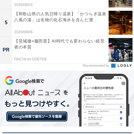
2026/08/03
【和歌山県の人気日帰り温泉】「かつらぎ温泉
八風の湯」は名物の化石海水を含んだ濃...
5
2026/08/08
【見城徹×藤田晋】AI時代でも変わらない経営
者の本質
PR
FINCHI on GOETHE
Recommended by