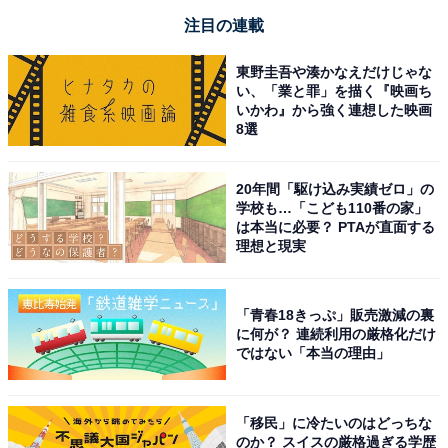
注目の連載
東野圭吾や湊かなえだけじゃな
い、「業と罪」を描く『映画ち
いかわ』から強く連想した映画
8選
20年間「駆け込み実績ゼロ」の
学校も…「こども110番の家」
は本当に必要？ PTAが直面する
理想と現実
「青春18きっぷ」販売激減の裏
に何が？ 連続利用の厳格化だけ
ではない「本当の理由」
「移民」に冷たいのはどっちな
のか？ スイスの厳格過ぎる学歴