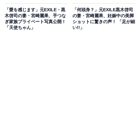
「愛を感じます」元EXILE・黒
「何頭身？」元EXILE黒木啓司
木啓司の妻・宮崎麗果、手つな
の妻・宮崎麗果、妊娠中の美脚
ぎ家族プライベート写真公開！
ショットに驚きの声！ 「足が細
「天使ちゃん」
い!!」