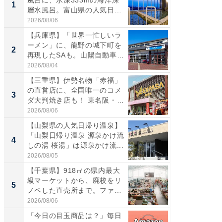
風呂に、水深333mの海洋深
ーメン
1
1
層水風呂。富山県の人気日
再現した
帰...
道...
2026/08/06
2026/08/0
【兵庫県】「世界一忙しいラ
【三重
ーメン」に、龍野の城下町を
「鈴鹿天
2
2
再現したSAも。山陽自動車
は100
道...
2026/08/04
2026/08/0
【三重県】伊勢名物「赤福」
ステラ
の直営店に、全国唯一のコメ
詰め放題
3
3
ダ大判焼き店も！ 東名阪・
00円で「
伊...
2026/08/06
2026/08/0
【山梨県の人気日帰り温泉】
「ミニオ
「山梨日帰り温泉 源泉かけ流
ッグ！ 
4
4
しの湯 桜湯」は源泉かけ流...
ど、夏限
2026/08/05
2026/08/0
【千葉県】918㎡の県内最大
【埼玉
級マーケットから、廃校をリ
「行田天
5
5
ノベした直売所まで。ファ
は和の
ー...
が...
2026/08/06
2026/08/0
「今日の目玉商品は？」毎日
誰かの