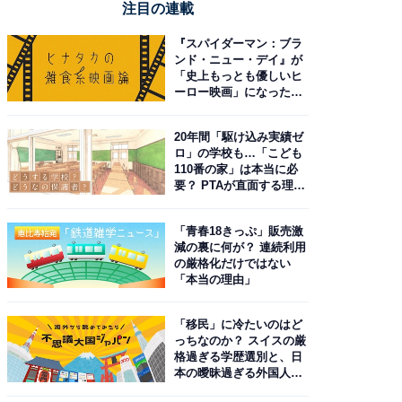
注目の連載
『スパイダーマン：ブラ
ンド・ニュー・デイ』が
「史上もっとも優しいヒ
ーロー映画」になった理
由。予習したい作品は？
20年間「駆け込み実績ゼ
ロ」の学校も…「こども
110番の家」は本当に必
要？ PTAが直面する理想
と現実
「青春18きっぷ」販売激
減の裏に何が？ 連続利用
の厳格化だけではない
「本当の理由」
「移民」に冷たいのはど
っちなのか？ スイスの厳
格過ぎる学歴選別と、日
本の曖昧過ぎる外国人政
策