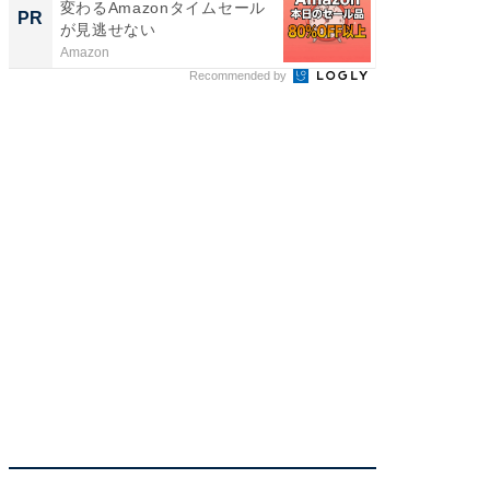
変わるAmazonタイムセール
フリマ
PR
PR
が見逃せない
けだっ
Amazon
UR都市機
Recommended by