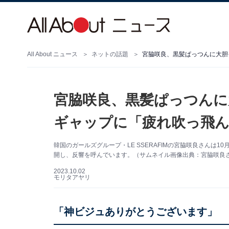
All About ニュース
ネットの話題
宮脇咲良、黒髪ぱっつんに
ギャップに「疲れ吹っ飛ん
韓国のガールズグループ・LE SSERAFIMの宮脇咲良さんは10
開し、反響を呼んでいます。（サムネイル画像出典：宮脇咲良さん公
2023.10.02
モリタアヤリ
「神ビジュありがとうございます」