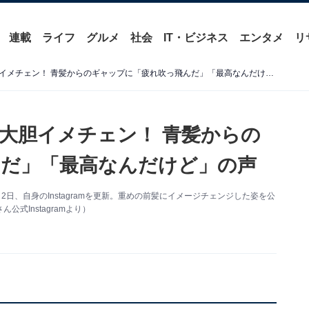
連載
ライフ
グルメ
社会
IT・ビジネス
エンタメ
リ
宮脇咲良、黒髪ぱっつんに大胆イメチェン！ 青髪からのギャップに「疲れ吹っ飛んだ」「最高なんだけど」の声
大胆イメチェン！ 青髪からの
だ」「最高なんだけど」の声
月2日、自身のInstagramを更新。重めの前髪にイメージチェンジした姿を公
式Instagramより）