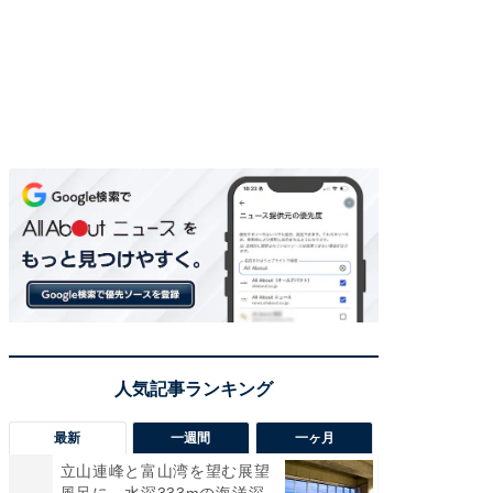
最新
一週間
一ヶ月
立山連峰と富山湾を望む展望
【兵庫