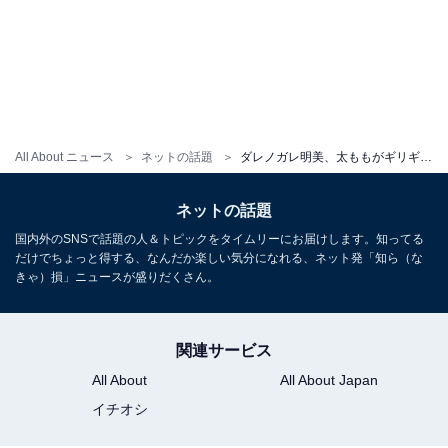
All About ニュース
ネットの話題
ダレノガレ明美、太ももがギリギリまで見えたしゃがみショット！ 超ミニ丈の私服コーデを披露
ネットの話題
国内外のSNSで話題の人＆トピックをタイムリーにお届けします。知ってる
だけでちょっと得する、なんだか楽しい気分になれる、ネット発「知ら（な
きゃ）損」ニュースが盛りだくさん。
関連サービス
All About
All About Japan
イチオシ