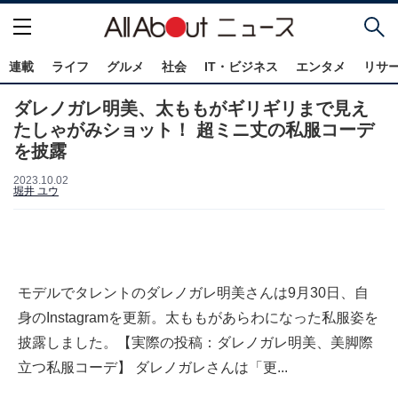
連載
ライフ
グルメ
社会
IT・ビジネス
エンタメ
リサ
ダレノガレ明美、太ももがギリギリまで見え
たしゃがみショット！ 超ミニ丈の私服コーデ
を披露
2023.10.02
堀井 ユウ
モデルでタレントのダレノガレ明美さんは9月30日、自
身のInstagramを更新。太ももがあらわになった私服姿を
披露しました。【実際の投稿：ダレノガレ明美、美脚際
立つ私服コーデ】 ダレノガレさんは「更...