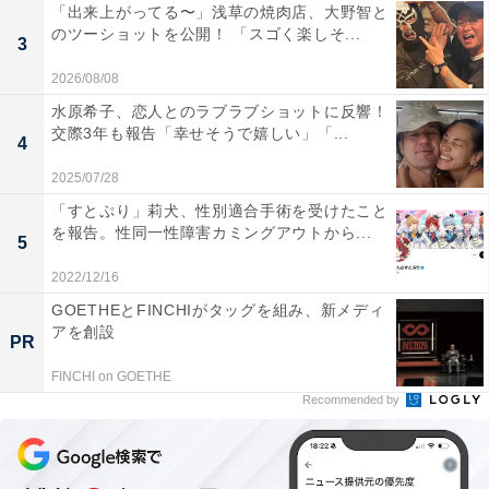
「出来上がってる〜」浅草の焼肉店、大野智と
のツーショットを公開！ 「スゴく楽しそ...
3
2026/08/08
水原希子、恋人とのラブラブショットに反響！
交際3年も報告「幸せそうで嬉しい」「...
4
2025/07/28
「すとぷり」莉犬、性別適合手術を受けたこと
を報告。性同一性障害カミングアウトから...
5
2022/12/16
GOETHEとFINCHIがタッグを組み、新メディ
アを創設
PR
FINCHI on GOETHE
Recommended by