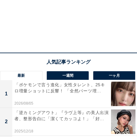
最新
一週間
一ヶ月
「ポケモンで言う進化」女性タレント、25キ
ロ増量ショットに反響！ 「全然パーツ埋...
1
2026/08/05
「逆カミングアウト」『ラヴ上等』の美人出演
者、整形告白に「潔くてカッコよ！」「好...
2
2025/12/18