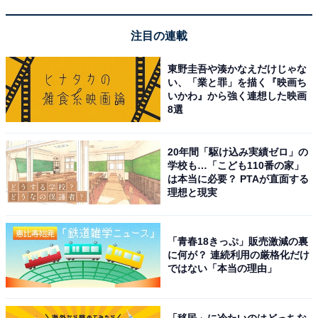
【例文】
注目の連載
「構いませんよ。お気になさらないでください」
東野圭吾や湊かなえだけじゃな
い、「業と罪」を描く『映画ち
（2）相手にお伺いを立てるとき
いかわ』から強く連想した映画
8選
自分の都合による行動に対して相手の許可を得るときに
使います。
20年間「駆け込み実績ゼロ」の
学校も…「こども110番の家」
【例文】
は本当に必要？ PTAが直面する
理想と現実
「こちらで電話をしても構いませんか？」
「青春18きっぷ」販売激減の裏
に何が？ 連続利用の厳格化だけ
ではない「本当の理由」
ビジネスやメールにおける「構いません」の会話
例
「移民」に冷たいのはどっちな