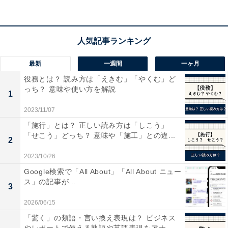
ても失礼にはならず使うことができる表現です。「差し
支えございません」はさらに丁寧な表現です。
「構いません」の敬語（2）支障ありません
最新
一週間
一ヶ月
「差し支えありません」と同様に使えます。「差し支え
役務とは？ 読み方は「えきむ」「やくむ」ど
ありません」の方が、優しく丁寧な印象になります。
っち？ 意味や使い方を解説
1
「構いません」の敬語（3）問題ありません
2023/11/07
「施行」とは？ 正しい読み方は「しこう」
ある物事に対して、支障や問題がないときに敬語表現と
「せこう」どっち？ 意味や「施工」との違...
2
して使えます。「いいですよ」という意味であれば、
「差し支えありません」を使った方が優しく丁寧な印象
2023/10/26
になります。
Google検索で「All About」「All About ニュー
ス」の記事が...
3
2026/06/15
「驚く」の類語・言い換え表現は？ ビジネス