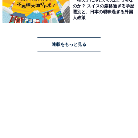
のか？ スイスの厳格過ぎる学歴
選別と、日本の曖昧過ぎる外国
（1）メールにおける会話
人政策
「構いません」は口語表現であるため、メールや文書な
どでの使用は避けた方が無難です。目上の方や取引先に
連載をもっと見る
「構いません」と伝えたい場合は「問題ございません」
「差し支えありません」などと言い換えるようにしまし
ょう。
（2）許可を求める会話例
相手から「〇〇してもよろしいですか？」と聞かれた場
合、許可を与えたり、承諾したりする際に「構いませ
ん」を用いることができます。
【例文】
A「企画書の提出は、月曜日でよろしいでしょう