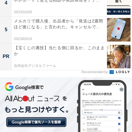
やレポートで使える熟語や英語表現をアナ...
4
2023/10/26
メルカリで購入後、出品者から「発送は2週間
ほど後になる」と言われた。キャンセルで...
5
2023/03/10
【宝くじの裏技】当たる側に回るか、このまま
か
PR
合同会社デジタルファーム
Recommended by
「構いません」を使える場面とは
（1）相手の謝罪を許すとき
相手からの謝罪やお詫びに対して、そのことを許容する
ときに使えます。「気にしないでください」というニュ
アンスが伝わります。