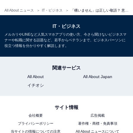
か？」
All About ニュース
IT・ビジネス
「構いません」は正しい敬語？ 意味や使うときの注意点、例文
B「はい、月曜日で構いません」
IT・ビジネス
メルカリやLINEなど人気スマホアプリの使い方、今さら聞けないビジネスマ
（3）謝罪する場面での会話例
ナーや転職に関する話題など、若手からベテランまで、ビジネスパーソンに
役立つ情報を分かりやすく解説します。
相手からの謝罪やお詫びに対して、「構いません」を用
いることができます。「気にしないでください」という
ニュアンスになります。
関連サービス
All About
All About Japan
【例文】
イチオシ
A「先日は、ご迷惑をおかけして大変申し訳あり
ませんでした」
サイト情報
B「構いませんよ。どうぞお気になさらないでく
会社概要
広告掲載
ださい」
プライバシーポリシー
著作権・商標・免責事項
当サイトの情報についての注意
All About ニュースについて