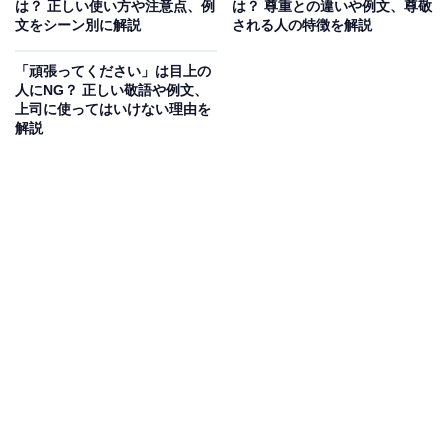
は？ 正しい使い方や注意点、例
は？ 尊重との違いや例文、尊敬
文をシーン別に解説
される人の特徴を解説
「頑張ってください」は目上の
人にNG？ 正しい敬語や例文、
上司に使ってはいけない理由を
解説
「構いません」の正しい敬語表現
「構いません」の敬語（1）差し支えありません
「差し支えありません」は「都合が悪くありません」と
いう意味です。「構いません」のように自分の都合で許
可するという意味ではありませんので、目上の方に対し