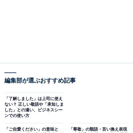
そもそも「構いません」の意味とは
「構いません」は「構う」の否定表現「構わない」の丁
寧な表現です。「差し支えない」「問題ない」という意
味です。了承するときや、許可を与えるときに用いるこ
とができます。
目上の人に「構いません」は失礼？
「構いません」は丁寧語ではありますが、ある物事につ
編集部が選ぶおすすめ記事
いて主観的に許容したり許可する意味合いがあるため、
目上の人には失礼に当たる場合があります。「差し支え
ありません」「支障ありません」などと表現するといい
「了解しました」は上司に使え
ない？ 正しい敬語や「承知しま
でしょう。
した」との違い、ビジネスシー
ンでの使い方
「ご自愛ください」の意味と
「尊敬」の類語・言い換え表現