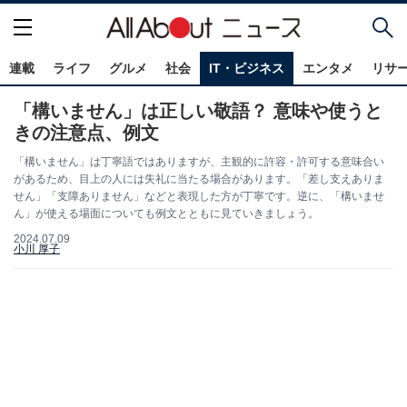
連載
ライフ
グルメ
社会
IT・ビジネス
エンタメ
リサ
「構いません」は正しい敬語？ 意味や使うと
きの注意点、例文
「構いません」は丁寧語ではありますが、主観的に許容・許可する意味合い
があるため、目上の人には失礼に当たる場合があります。「差し支えありま
せん」「支障ありません」などと表現した方が丁寧です。逆に、「構いませ
ん」が使える場面についても例文とともに見ていきましょう。
2024.07.09
小川 厚子