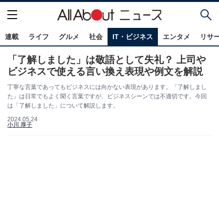
連載
ライフ
グルメ
社会
IT・ビジネス
エンタメ
リサ
「了解しました」は敬語として失礼？ 上司や
ビジネスで使える言い換え表現や例文を解説
丁寧な言葉であってもビジネスには向かない表現があります。「了解しまし
た」は日常でもよく聞く言葉ですが、ビジネスシーンでは不適切です。今回
は「了解しました」について解説します。
2024.05.24
小川 厚子