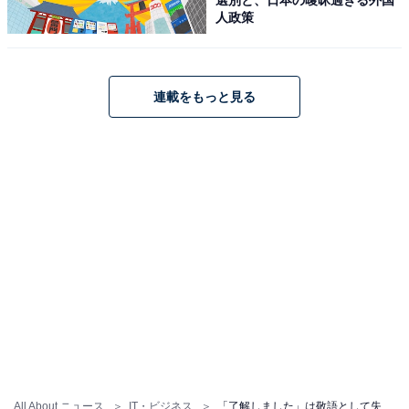
人政策
・「かしこまりました」
依頼や命令などを承諾するときに適しています。「かし
連載をもっと見る
こまりました」はもっとも丁寧な表現で、相手に対し敬
意を払うことができます。「承知しました」「かしこま
りました」ともにメールの返信にも使用することができ
ます。
【例文】
「
かしこまりました
、早急に手配させていただき
ます」
「〇〇の件、
かしこまりました
。」
・「わかりました」
All About ニュース
IT・ビジネス
「了解しました」は敬語として失礼？ 上司やビジネスで使える言い換え表現や例文を解説