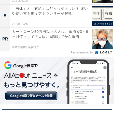
2021/03/10
「有休」と「有給」はどっちが正しい？ 違い
や使い方を現役アナウンサーが解説
5
2023/10/26
カードローン50万円以上の人は、返済を3～6
ヶ月停止して『大幅に減額してから返済...
PR
ビジネスシーンで使える「了解しました」の言い
換え表現と例文
渋谷法務総合事務所
Recommended by
ビジネスシーンで「了解しました」を使うことは可能で
すが、目上の人に使うのは失礼にあたります。
ここでは、ビジネスシーンで誰を相手にしても問題なく
使える「了解しました」の言い換え表現をご紹介しま
す。