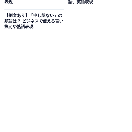
表現
語、英語表現
【例文あり】「申し訳ない」の
類語は？ ビジネスで使える言い
換えや熟語表現
目上の人に「了解しました」は失礼なので注意
ビジネスシーンでは、同僚や部下、上司、取引先などさ
まざまな人とやりとりをします。
「了解しました」と語尾を丁寧にすれば使っていいと思