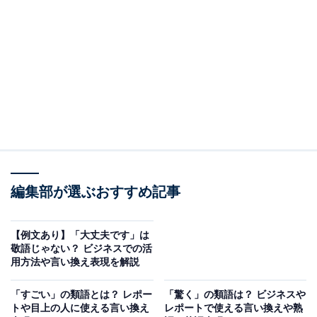
現と例文
・
「了解しました」の言い換えでもっとも丁寧な表現は？
・
「了解しました」の英語表現
・
アナウンサーはどう使う使い分ける？
そもそも「了解しました」の意味とは
「了解」とは「自分が相手の事情を理解し発言を認める
こと」という意味です。
編集部が選ぶおすすめ記事
主には、目上の人が目下の人に許可を与えるときに使う
【例文あり】「大丈夫です」は
言葉です。基本的に、目下の人から目上の人には使いま
敬語じゃない？ ビジネスでの活
用方法や言い換え表現を解説
せん。
「すごい」の類語とは？ レポー
「驚く」の類語は？ ビジネスや
トや目上の人に使える言い換え
レポートで使える言い換えや熟