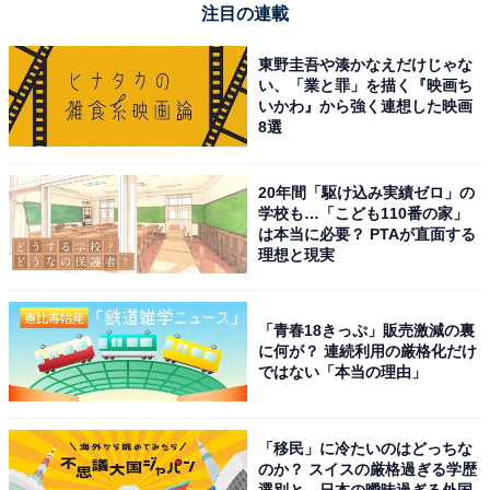
注目の連載
・「承知しました」
東野圭吾や湊かなえだけじゃな
上司や取引先の人、目上の方からの依頼や要求を聞き入
い、「業と罪」を描く『映画ち
れるときに「了解しました」の意味で使うことができま
いかわ』から強く連想した映画
8選
す。相手の依頼に対して「引き受けました」と伝えたい
場合に使用しましょう。
20年間「駆け込み実績ゼロ」の
学校も…「こども110番の家」
【例文】
は本当に必要？ PTAが直面する
理想と現実
A：今週金曜の日までに、資料の準備をお願いし
ます。
B：
承知しました
。資料の準備をしておきます。
「青春18きっぷ」販売激減の裏
に何が？ 連続利用の厳格化だけ
ではない「本当の理由」
A：来週の月曜日にお越しいただけますか。
B：
承知しました
。来週の月曜日に伺います。
「移民」に冷たいのはどっちな
のか？ スイスの厳格過ぎる学歴
選別と、日本の曖昧過ぎる外国