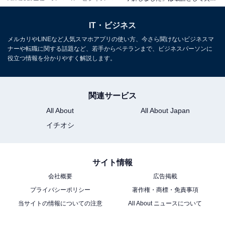
「わかる」に丁寧語の「ます」をつけた表現で、上司や
IT・ビジネス
目上の人、お客さまにも使える表現です。「承知しまし
メルカリやLINEなど人気スマホアプリの使い方、今さら聞けないビジネスマ
た」「かしこまりました」が堅いと感じる状況のときは
ナーや転職に関する話題など、若手からベテランまで、ビジネスパーソンに
役立つ情報を分かりやすく解説します。
「わかりました」を使うことも可能です。しかし人によ
っては失礼に感じる場合もあります。役職の高い方や取
引先の人には使わない方が良いでしょう。
関連サービス
All About
All About Japan
【例文】
イチオシ
A：来週の定例会議の資料準備、お願いしてもい
いですか？
サイト情報
B：
わかりました
、すぐに対応します。
会社概要
広告掲載
プライバシーポリシー
著作権・商標・免責事項
当サイトの情報についての注意
All About ニュースについて
・「承りました」