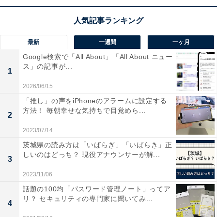
うかもしれませんが、「了解」という言葉自体が、上の
立場の人が目下の人に対して使うと、失礼に当たりま
す。
最新
一週間
一ヶ月
Google検索で「All About」「All About ニュー
同僚や部下には「了解しました」、上司や取引先の人に
ス」の記事が...
1
は「承知しました」を使うなど、相手に応じた使い分け
2026/06/15
をするようにしましょう。
「推し」の声をiPhoneのアラームに設定する
方法！ 毎朝幸せな気持ちで目覚めら...
関連記事：「承知しました」の意味とは？
2
2023/07/14
茨城県の読み方は「いばらぎ」「いばらき」正
しいのはどっち？ 現役アナウンサーが解...
3
2023/11/06
話題の100均「パスワード管理ノート」ってア
リ？ セキュリティの専門家に聞いてみ...
4