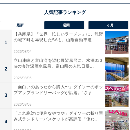
また、相手によって受け取り方が違う場合がありますの
で、TPOに合わせて言葉を使い分ける必要があります。
最新
一週間
一ヶ月
【兵庫県】「世界一忙しいラーメン」に、龍野
の城下町を再現したSAも。山陽自動車道...
1
2026/08/04
立山連峰と富山湾を望む展望風呂に、水深333
mの海洋深層水風呂。富山県の人気日帰...
2
2026/08/06
「面白いのあったから購入〜」ダイソーのポッ
プアップランドリーバッグが話題。“さま...
3
2026/08/03
「これ絶対に便利なやつや」ダイソーの折り畳
み式ランドリーバスケットが高評価「使わ...
4
ビジネスシーンで使える「不安」の類語・言い換