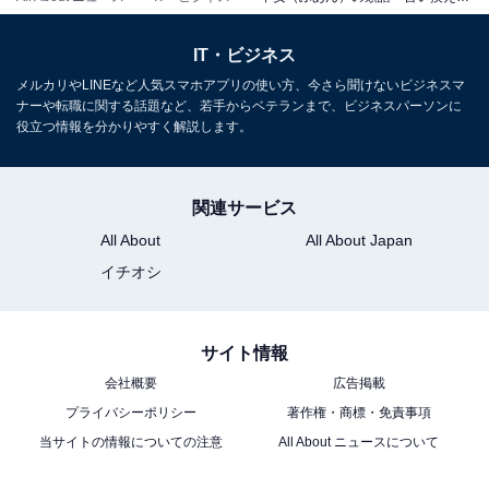
目の前で起こっていることを見て心配、心許ないという
ことを伝えるときに使います。
IT・ビジネス
メルカリやLINEなど人気スマホアプリの使い方、今さら聞けないビジネスマ
【例文】
ナーや転職に関する話題など、若手からベテランまで、ビジネスパーソンに
役立つ情報を分かりやすく解説します。
「今回のサッカーの試合は、最後まで本当にハラ
ハラしました」
関連サービス
All About
All About Japan
「不安」の類語（6）やばい
イチオシ
もともとは、危険で不都合であることや危ないこととい
う意味で、良くないことや望まないことに対して使われ
サイト情報
ていましたが、最近ではプラスの評価で使われることも
会社概要
広告掲載
あります。不安の類語として使われる場合は前者の意味
プライバシーポリシー
著作権・商標・免責事項
で使われます。
当サイトの情報についての注意
All About ニュースについて
【例文】