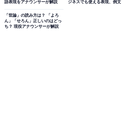
語表現をアナウンサーが解説
ジネスでも使える表現、例文
「世論」の読み方は？ 「よろ
ん」「せろん」正しいのはどっ
ち？ 現役アナウンサーが解説
「不安」を使うときの注意点
まだ物事が起こっていない状態で将来のことを心配する
気持ちなので、すでに起こったことに対する場合には使
いません。