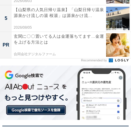
2026/08/03
え表現
【山梨県の人気日帰り温泉】「山梨日帰り温泉
源泉かけ流しの湯 桜湯」は源泉かけ流...
5
「不安」の類語（1）気がかり
2026/08/05
どうなるか不安で、心から離れないことを表現します。
玄関に〇〇置いてる人は金運落ちてます…金運
を上げる方法とは
PR
【例文】
合同会社デジタルファーム
Recommended by
「今日のプレゼンが気がかりで、昨夜は眠れませ
んでした」
「不安」の類語（2）懸念
気にかかって不安に思うことを指します。可能性のある
状況や事象について、恐れたり不安を感じているときに
使います。まだ起こっていない出来事に対して心配する
場合に用いられます。また、ビジネスシーンでも、問題