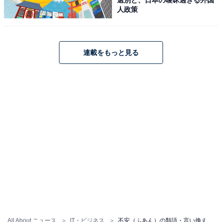
人政策
「不安」の類語（4）危惧
悪いことにならないか危ぶみ、恐れることで、具体的な
事象のなりゆきについて心配し恐れるときに使われま
連載をもっと見る
す。
【例文】
「御社の安全対策は不十分ではないかと危惧して
おります」
カジュアルな場面で使う「不安」の類語・言い換
え表現
「不安」の類語（5）ハラハラする
All About ニュース
IT・ビジネス
不安（ふあん）の類語・言い換え表現は？ ビジネスでの使い方と例文