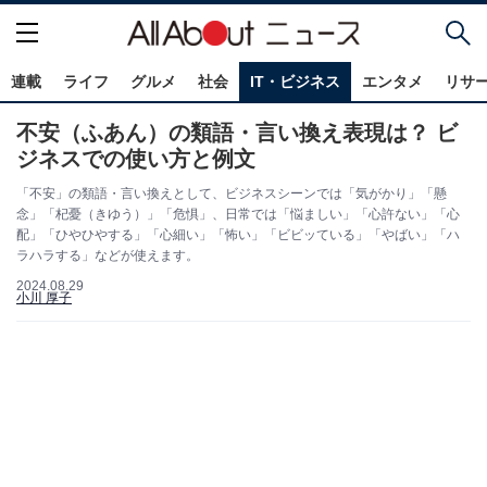
連載
ライフ
グルメ
社会
IT・ビジネス
エンタメ
リサ
不安（ふあん）の類語・言い換え表現は？ ビ
ジネスでの使い方と例文
「不安」の類語・言い換えとして、ビジネスシーンでは「気がかり」「懸
念」「杞憂（きゆう）」「危惧」、日常では「悩ましい」「心許ない」「心
配」「ひやひやする」「心細い」「怖い」「ビビッている」「やばい」「ハ
ラハラする」などが使えます。
2024.08.29
小川 厚子