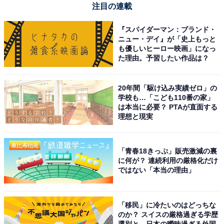
注目の連載
点や不安点を指摘するときに使われます。
『スパイダーマン：ブランド・
【例文】
ニュー・デイ』が「史上もっと
も優しいヒーロー映画」になっ
た理由。予習したい作品は？
「今回の失敗で、売り上げが下がることが懸念さ
れます」
20年間「駆け込み実績ゼロ」の
学校も…「こども110番の家」
は本当に必要？ PTAが直面する
「不安」の類語（3）杞憂（きゆう）
理想と現実
必要のないことをあれこれ心配することを指します。取
り越し苦労、無用の心配という意味です。
「青春18きっぷ」販売激減の裏
に何が？ 連続利用の厳格化だけ
【例文】
ではない「本当の理由」
「私が心配していたことは杞憂に終わり本当によ
「移民」に冷たいのはどっちな
かったです」
のか？ スイスの厳格過ぎる学歴
選別と、日本の曖昧過ぎる外国