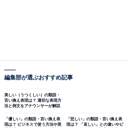
・
ビジネスシーンで使える「不安」の類語・言い換え表現
・
カジュアルな場面で使う「不安」の類語・言い換え表現
・
メールで使える「不安」の表現方法
・
「不安」の類語に関するよくある質問
・
まとめ
そもそも「不安」の意味とは
編集部が選ぶおすすめ記事
「不安」とは、気がかりで落ち着かず、安心できないこ
とを指す心配や困惑の感情で、誰もが経験する感情で
美しい（うつくしい）の類語・
す。「大切なものが脅かされているような」「危険にさ
言い換え表現は？ 適切な表現方
法と例文をアナウンサーが解説
らされるような」といった、対象のない恐れの感情を指
します。
「優しい」の類語・言い換え表
「悲しい」の類語・言い換え表
現は？ ビジネスで使う方法や英
現は？ 「哀しい」との違いやビ