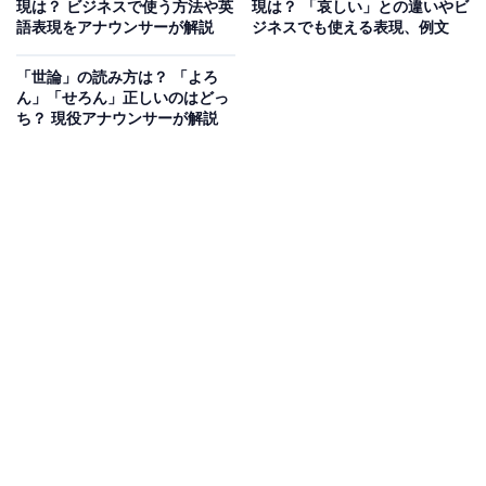
現は？ ビジネスで使う方法や英
現は？ 「哀しい」との違いやビ
語表現をアナウンサーが解説
ジネスでも使える表現、例文
「世論」の読み方は？ 「よろ
ん」「せろん」正しいのはどっ
ち？ 現役アナウンサーが解説
「美しい」の類語・言い換え表現一覧
・「美しい」の類語（1）麗しい
整っていて美しいこと、「ごきげん麗しい」のように晴
れ晴れとして良いことを指します。「麗しい友情」のよ
うに心温まる様子にも使われます。
・「美しい」の類語（2）艶やか
女性の容姿がなまめかしいさま、美しくて華があり若々
しいさまを表します。