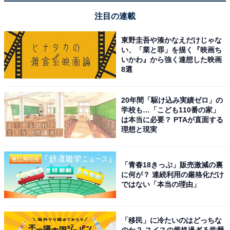
注目の連載
・「美しい」の類語（10）すてき
感覚的に良いと感じるさまで、一般的にそうではなくて
東野圭吾や湊かなえだけじゃな
い、「業と罪」を描く『映画ち
も自分自身が「美しい」と感じたときに使うことができ
いかわ』から強く連想した映画
ます。
8選
・「美しい」の類語（11）かわいい
20年間「駆け込み実績ゼロ」の
学校も…「こども110番の家」
小さいもの、弱いものなどに心惹かれる気持ち、愛情を
は本当に必要？ PTAが直面する
理想と現実
持って大切にしたい気持ち、無邪気で憎めない様子を表
します。
「青春18きっぷ」販売激減の裏
・「美しい」の類語（12）壮麗
に何が？ 連続利用の厳格化だけ
ではない「本当の理由」
規模が大きくて立派で美しいさまを表します。
・「美しい」の類語（13）秀麗
「移民」に冷たいのはどっちな
のか？ スイスの厳格過ぎる学歴