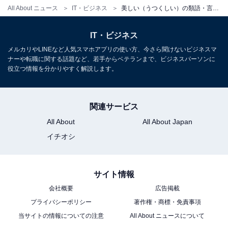
All About ニュース
IT・ビジネス
美しい（うつくしい）の類語・言い換え表現は？ 比喩表現と例文も解説
IT・ビジネス
メルカリやLINEなど人気スマホアプリの使い方、今さら聞けないビジネスマ
ナーや転職に関する話題など、若手からベテランまで、ビジネスパーソンに
役立つ情報を分かりやすく解説します。
関連サービス
All About
All About Japan
イチオシ
「景色が美しい」と言うときの比喩表現と例文
サイト情報
会社概要
広告掲載
・絵に描いたような景色
プライバシーポリシー
著作権・商標・免責事項
物事が優美で素晴らしい様子、美しい風景や事柄などを
当サイトの情報についての注意
All About ニュースについて