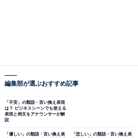
そもそも「美しい」の意味とは？
「美しい」とは、色や形や音など調和がとれていて快い
こと、人の心や態度が好ましく理想的であることを示し
ます。見た目だけでなく、人の行為や態度にも使われま
す。
また、立派である、見事であることを表現するときにも
使います。
編集部が選ぶおすすめ記事
「不安」の類語・言い換え表現
は？ ビジネスシーンでも使える
表現と例文をアナウンサーが解
説
「優しい」の類語・言い換え表
「悲しい」の類語・言い換え表