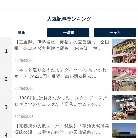
・「美しい」の類語（3）端麗
容姿が整っていて美しいさまを指します。また、「容姿
最新
一週間
一ヶ月
端麗」は顔や姿が整い、外見が美しいさまを表す四字熟
【三重県】伊勢名物「赤福」の直営店に、全国
語です。
唯一のコメダ大判焼き店も！ 東名阪・伊...
1
・「美しい」の類語（4）べっぴん
2026/08/06
「やっと巡り会えたよ」ダイソーの“ちいかわ
容姿の美しい女性の俗語で口語表現です。
ポーチ”が220円で反響。ぬい活＆防災...
2
・「美しい」の類語（5）きれい
2026/08/06
「1000円には見えなかった」スタンダードプ
色や形などが華やかな美しさを持っているさま、姿勢が
ロダクツのリュックが「高見えする」の...
3
整っている美しいさま、声などが快く聞こえるさまを表
します。
2026/08/03
【京都府の人気スーパー銭湯】「宇治天然温泉
源氏の湯」は宇治市内唯一の天然温泉と...
・「美しい」の類語（6）美々しい（びびしい）
4