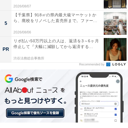
華やかで美しくきらびやかであるさま、また好ましい、
2026/08/07
立派であることを表現します。
【千葉県】918㎡の県内最大級マーケットか
ら、廃校をリノベした直売所まで。ファー...
5
・「美しい」の類語（7）華がある
2026/08/06
洗練された雰囲気、人目を惹きつけるような華やかさや
リボ払い50万円以上の人は、返済を3～6ヶ月
停止して『大幅に減額してから返済する...
美しさがあることを指します。貫禄やカリスマ性がある
PR
ときにも使われます。
渋谷法務総合事務所
Recommended by
・「美しい」の類語（8）眩い（まばゆい）
光が明るすぎてまぶしくてまともに見られない様子か
ら、美しすぎてまともに見られないときに使われます。
・「美しい」の類語（9）整った
きちんと整列されている意味で、整理整頓できている様
子や美しい顔立ちなどにも使われます。