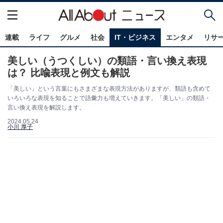
連載
ライフ
グルメ
社会
IT・ビジネス
エンタメ
リサ
美しい（うつくしい）の類語・言い換え表現
は？ 比喩表現と例文も解説
「美しい」という言葉にもさまざまな表現方法がありますが、類語も含めて
いろいろな表現を知ることで語彙力も増えていきます。「美しい」の類語・
言い換え表現を解説します。
2024.05.24
小川 厚子