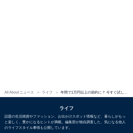
All About ニュース
ライフ
年間で1万円以上の節約に？ 今すぐ試したい「暖房の節電ワザ」をエアコンのプロが解説
ライフ
話題の生活雑貨やファッション、お出かけスポット情報など、暮らしがもっ
と楽しく、豊かになるヒントが満載。編集部が独自調査した、気になる他人
のライフスタイル事情も公開しています。