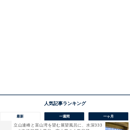
最新
一週間
一ヶ月
立山連峰と富山湾を望む展望風呂に、水深333