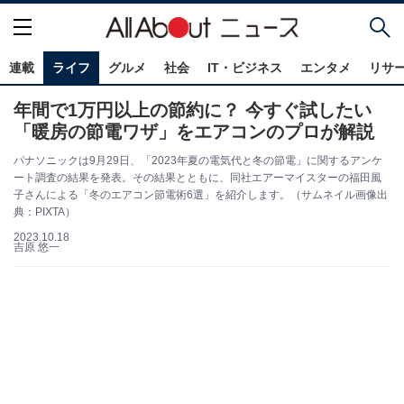
連載
ライフ
グルメ
社会
IT・ビジネス
エンタメ
リサ
年間で1万円以上の節約に？ 今すぐ試したい
「暖房の節電ワザ」をエアコンのプロが解説
パナソニックは9月29日、「2023年夏の電気代と冬の節電」に関するアンケ
ート調査の結果を発表。その結果とともに、同社エアーマイスターの福田風
子さんによる「冬のエアコン節電術6選」を紹介します。（サムネイル画像出
典：PIXTA）
2023.10.18
吉原 悠一